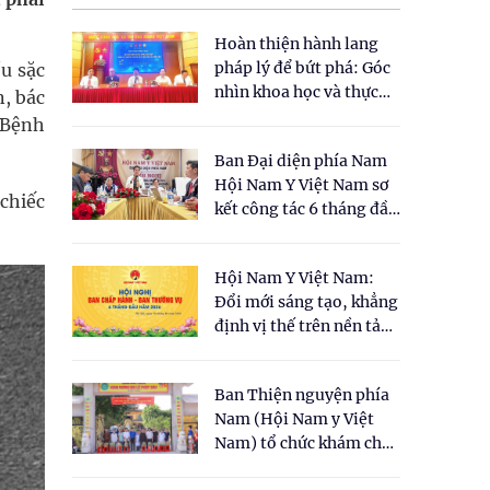
Hoàn thiện hành lang
pháp lý để bứt phá: Góc
u sặc
nhìn khoa học và thực
, bác
tiễn tại Tọa đàm " Đề
o Bệnh
xuất một số nội dung
Ban Đại diện phía Nam
cho Luật Y dược cổ
Hội Nam Y Việt Nam sơ
truyền Việt Nam"
 chiếc
kết công tác 6 tháng đầu
năm 2026
Hội Nam Y Việt Nam:
Đổi mới sáng tạo, khẳng
định vị thế trên nền tảng
y học cổ truyền và khoa
học hiện đại
Ban Thiện nguyện phía
Nam (Hội Nam y Việt
Nam) tổ chức khám chữa
bệnh y học cổ truyền và