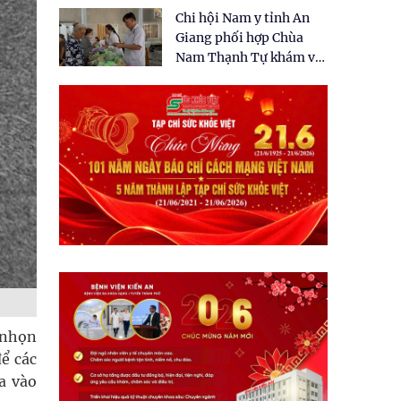
tặng quà cho 150 người
Chi hội Nam y tỉnh An
dân tại xã Tân Tập
Giang phối hợp Chùa
Nam Thạnh Tự khám và
cấp thuốc miễn phí cho
nhân dân
u nhọn
ể các
a vào