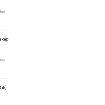
thời
m cấp
thời
8 độ