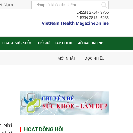
iệt Nam
E-ISSN 2734 - 9756
P-ISSN 2815 - 6285
VietNam Health MagazineOnline
U LỊCH & SỨC KHỎE
THẾ GIỚI
TẠP CHÍ IN
GỬI BÀI ONLINE
MỚI NHẤT
ĐỌC NHIỀU
n Nhi
HOẠT ĐỘNG HỘI
 phải