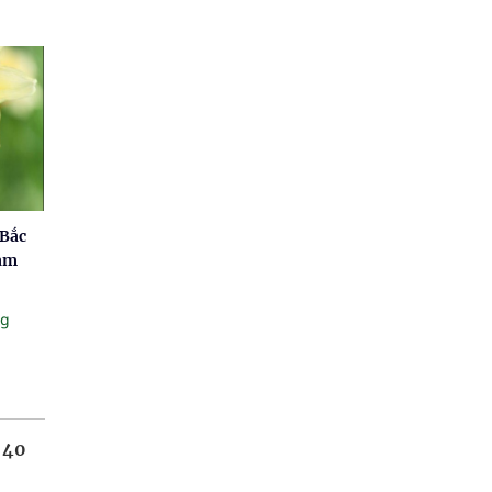
 Bắc
nam
ng
 40