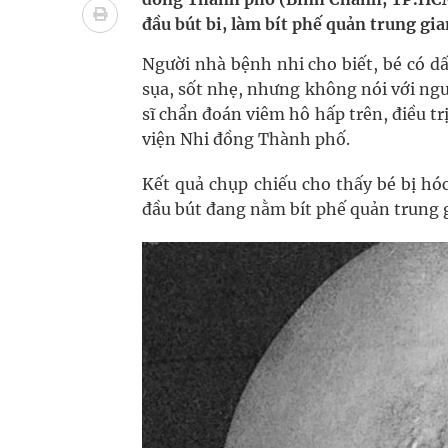
Nhiều lợi thế để nâng chất lượng y tế
đầu bút bi, làm bít phế quản trung gia
Vương Thành Công: Khi việc học bắt đầu từ trải 
Người nhà bệnh nhi cho biết, bé có d
sụa, sốt nhẹ, nhưng không nói với ng
Tầm soát sớm ung thư vú giúp cứu sống hàng ng
sĩ chẩn đoán viêm hô hấp trên, điều t
viện Nhi đồng Thành phố.
Giải pháp nâng cao thị lực thời hiện đại
Kết quả chụp chiếu cho thấy bé bị hóc
đầu bút đang nằm bít phế quản trung g