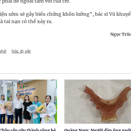
phải để ngoài tầm với của trẻ.
hiện sớm sẽ gây biến chứng khôn lường", bác sĩ Vũ khuyế
 tai nạn có thể xảy ra.
Ngọc Trúc
phố
hóc dị vật
Châu cấp cứu thành công bé
Quảng Nam: Người đàn ông nuốt