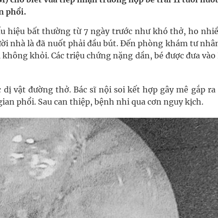
n phổi.
nghiệm thực tế
ấu hiệu bất thường từ 7 ngày trước như khó thở, ho nhiề
ười nhà là đã nuốt phải đầu bút. Đến phòng khám tư nhân
hìn phụ nữ mỗi năm
rị không khỏi. Các triệu chứng nặng dần, bé được đưa và
 dị vật đường thở. Bác sĩ nội soi kết hợp gây mê gắp ra
ian phổi. Sau can thiệp, bệnh nhi qua cơn nguy kịch.