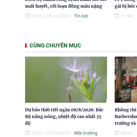
xuất huyết, rối loạn đông máu nặng
gái bị hóc 
08:15
|
06/12/2024
Tin tức
11:48
|
CÙNG CHUYÊN MỤC
Dự báo thời tiết ngày 08/8/2026: Bắc
Không chỉ 
Bộ nắng nóng, nhiệt độ cao nhất 35
Barbersho
độ
trường và
20:33
|
07/08/2026
Môi trường
08:03
|