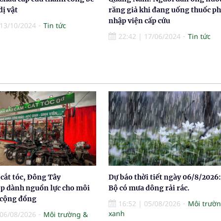
dị vật
răng giả khi đang uống thuốc ph
nhập viện cấp cứu
13/10/2024
Tin tức
22:42
|
17/06/2024
Tin tức
cắt tóc, Đông Tây
Dự báo thời tiết ngày 06/8/2026:
p dành nguồn lực cho môi
Bộ có mưa dông rải rác.
 cộng đồng
16:52
|
05/08/2026
Môi trườ
xanh
06/08/2026
Môi trường &