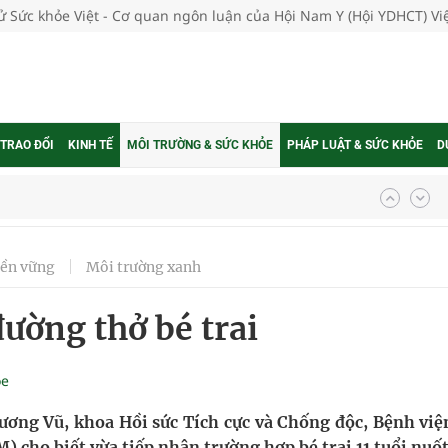
tử Sức khỏe Việt - Cơ quan ngôn luận của Hội Nam Y (Hội YDHCT) V
 TRAO ĐỔI
KINH TẾ
MÔI TRƯỜNG & SỨC KHỎE
PHÁP LUẬT & SỨC KHỎE
D
ợng thuốc
bền vững
Môi trường xanh
g, nhiệt độ cao nhất 35 độ
đường thở bé trai
kỳ, khám sàng lọc cho người dân
ông cực hiệu quả
ỏe
 chuyên gia
ương Vũ, khoa Hồi sức Tích cực và Chống độc, Bệnh việ
cho biết vừa tiếp nhận trường hợp bé trai 11 tuổi nuốt