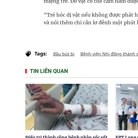
miệng trẻ. Đồ vật có thể cầm nắm được 
"Trẻ hóc dị vật nếu không được phát 
và nói thêm chỉ cần lơ đễnh một phút là
Tags:
đầu bút bi
Bệnh viện Nhi đồng thành 
TIN LIÊN QUAN
Điều trị thành công bệnh nhân sốc sốt
FPT Long 