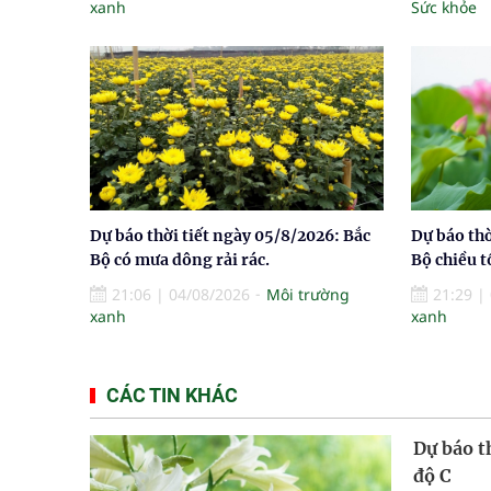
xanh
Sức khỏe
Dự báo thời tiết ngày 05/8/2026: Bắc
Dự báo thờ
Bộ có mưa dông rải rác.
Bộ chiều t
21:06
|
04/08/2026
Môi trường
21:29
|
xanh
xanh
CÁC TIN KHÁC
Dự báo t
độ C