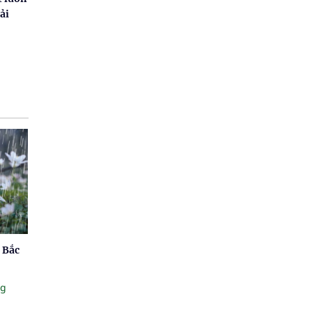
ải
 Bắc
ng