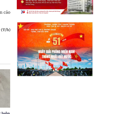
n cáo
 (T/h)
 luôn