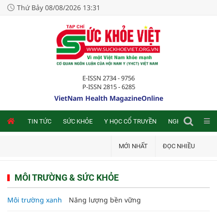
Thứ Bảy 08/08/2026 13:31
E-ISSN 2734 - 9756
P-ISSN 2815 - 6285
VietNam Health MagazineOnline
NLINE
TIN TỨC
SỨC KHỎE
Y HỌC CỔ TRUYỀN
NGHIÊN CỨU TRA
MỚI NHẤT
ĐỌC NHIỀU
MÔI TRƯỜNG & SỨC KHỎE
Môi trường xanh
Năng lượng bền vững