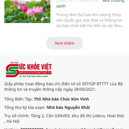
05:50
|
29/03/2026
Môi trường
xanh
Trung tâm Dự báo khí tượng thủy
văn Quốc gia vừa đưa ra thông tin
dự báo thời tiết Hà Nội và các khu
vực khác trên cả nước ngày
29/3/2026.
Xem thêm
Giấy phép hoạt động báo chí điện tử số 397/GP-BTTTT của Bộ
thông tin và truyền thông cấp ngày 28/06/2021.
Tổng Biên Tập:
ThS Nhà báo Chúc Kim Vinh
Tổng thư ký tòa soạn:
Nhà báo Nguyễn Khải
Trụ sở chính: Tầng 2, Căn 03NV03, khu đô thị Lideco, Hoài Đức
, Hà Nội