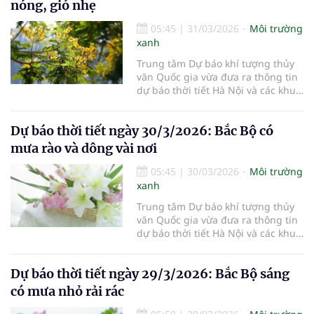
nóng, gió nhẹ
05:45
|
31/03/2026
Môi trường
xanh
Trung tâm Dự báo khí tượng thủy
văn Quốc gia vừa đưa ra thông tin
dự báo thời tiết Hà Nội và các khu
vực khác trên cả nước ngày
31/3/2026.
Dự báo thời tiết ngày 30/3/2026: Bắc Bộ có
mưa rào và dông vài nơi
05:45
|
30/03/2026
Môi trường
xanh
Trung tâm Dự báo khí tượng thủy
văn Quốc gia vừa đưa ra thông tin
dự báo thời tiết Hà Nội và các khu
vực khác trên cả nước ngày
30/3/2026.
Dự báo thời tiết ngày 29/3/2026: Bắc Bộ sáng
có mưa nhỏ rải rác