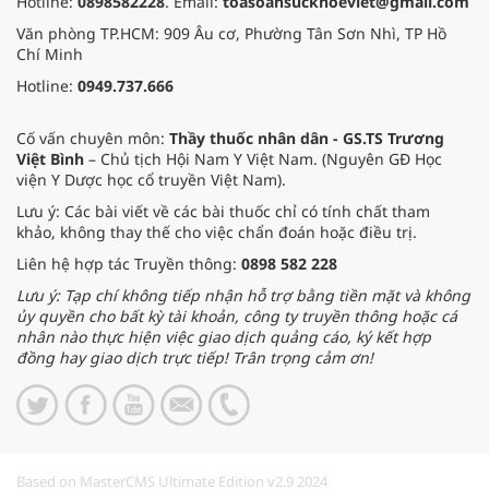
Hotline:
0898582228
. Email:
toasoansuckhoeviet@gmail.com
Văn phòng TP.HCM: 909 Âu cơ, Phường Tân Sơn Nhì, TP Hồ
Chí Minh
Hotline:
0949.737.666
Cố vấn chuyên môn:
Thầy thuốc nhân dân - GS.TS Trương
Việt Bình
– Chủ tịch Hội Nam Y Việt Nam. (Nguyên GĐ Học
viện Y Dược học cổ truyền Việt Nam).
Lưu ý: Các bài viết về các bài thuốc chỉ có tính chất tham
khảo, không thay thế cho việc chẩn đoán hoặc điều trị.
Liên hệ hợp tác Truyền thông:
0898 582 228
Lưu ý: Tạp chí không tiếp nhận hỗ trợ bằng tiền mặt và không
ủy quyền cho bất kỳ tài khoản, công ty truyền thông hoặc cá
nhân nào thực hiện việc giao dịch quảng cáo, ký kết hợp
đồng hay giao dịch trực tiếp! Trân trọng cảm ơn!
Based on MasterCMS Ultimate Edition v2.9 2024