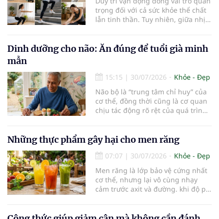
Duy trì vận động đóng vai trò quan
trọng đối với cả sức khỏe thể chất
lẫn tinh thần. Tuy nhiên, giữa nhịp
sống bận rộn và nhiều trách nhiệm
cần cân bằng, việc dành thời gian
cho các hoạt động tập luyện
Dinh dưỡng cho não: Ăn đúng để tuổi già minh
thường trở thành một thách thức
mẫn
không nhỏ…
15:15
|
30/07/2026
Khỏe - Đẹp
Não bộ là “trung tâm chỉ huy” của
cơ thể, đồng thời cũng là cơ quan
chịu tác động rõ rệt của quá trình
lão hóa. Một chế độ dinh dưỡng
khoa học, kết hợp lối sống lành
mạnh, có thể góp phần bảo vệ tế
Những thực phẩm gây hại cho men răng
bào thần kinh, duy trì trí nhớ và
07:07
|
30/07/2026
Khỏe - Đẹp
giúp NCT sống minh mẫn, tự chủ
lâu hơn.
Men răng là lớp bảo vệ cứng nhất
cơ thể, nhưng lại vô cùng nhạy
cảm trước axit và đường. khi độ pH
trong miệng giảm xuống dưới 5,5,
men răng sẽ bắt đầu mềm đi, mở
đường cho vi khuẩn tấn công và
Công thức giúp giảm cân mà không cần đánh