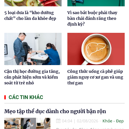
5 loại dưa là “kho dưỡng
Vì sao bắt buộc phải thay
chất” cho làn da khỏe đẹp
bàn chải đánh răng theo
định kỳ?
Cận thị học đường gia tăng,
Công thức uống cà phê giúp
cần phát hiện sớm và kiểm
giảm nguy cơ xơ gan và ung
soát từ trẻ nhỏ
thư gan
CÁC TIN KHÁC
Mẹo tập thể dục dành cho người bận rộn
04:04
|
02/08/2026
Khỏe - Đẹp