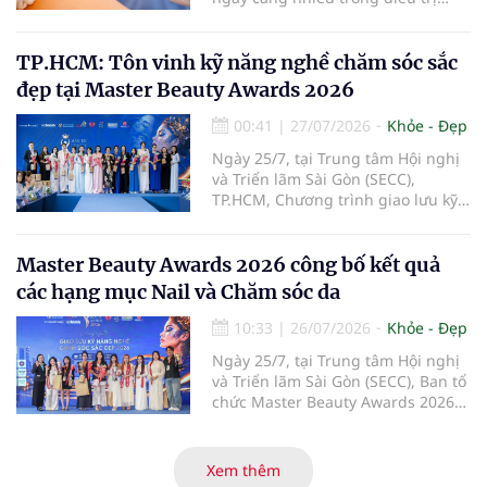
thoái hóa khớp gối với kỳ vọng cải
thiện chức năng vận động và làm
chậm tiến triển bệnh. Vậy PRP hoạt
TP.HCM: Tôn vinh kỹ năng nghề chăm sóc sắc
động theo cơ chế nào, mang lại
đẹp tại Master Beauty Awards 2026
hiệu quả ra sao và những ai sẽ
phù hợp với phương pháp này?
00:41
|
27/07/2026
Khỏe - Đẹp
Ngày 25/7, tại Trung tâm Hội nghị
và Triển lãm Sài Gòn (SECC),
TP.HCM, Chương trình giao lưu kỹ
năng nghề chăm sóc sắc đẹp –
Master Beauty Awards 2026 đã
diễn ra với các hoạt động giao lưu
Master Beauty Awards 2026 công bố kết quả
chuyên môn, trình diễn, đánh giá
các hạng mục Nail và Chăm sóc da
tay nghề và trao giải cho những thí
sinh có phần thể hiện nổi bật.
10:33
|
26/07/2026
Khỏe - Đẹp
Ngày 25/7, tại Trung tâm Hội nghị
và Triển lãm Sài Gòn (SECC), Ban tổ
chức Master Beauty Awards 2026
đã công bố kết quả các hạng mục
Bàn tay đẹp Fantasy, Nail Design
Salon và bộ môn Chăm sóc da.
Xem thêm