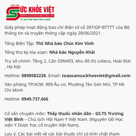
Giấy phép hoạt động báo chí điện tử số 397/GP-BTTTT của Bộ
thông tin và truyền thông cấp ngày 28/06/2021.
Tổng Biên Tập:
ThS Nhà báo Chúc Kim Vinh
Tổng thư ký tòa soạn:
Nhà báo Nguyễn Khải
Trụ sở chính: Tầng 2, Căn 03NV03, khu đô thị Lideco, Hoài Đức
, Hà Nội
Hotline:
0898582228
. Email:
toasoansuckhoeviet@gmail.com
Văn phòng TP.HCM: 909 Âu cơ, Phường Tân Sơn Nhì, TP Hồ
Chí Minh
Hotline:
0949.737.666
Cố vấn chuyên môn:
Thầy thuốc nhân dân - GS.TS Trương
Việt Bình
– Chủ tịch Hội Nam Y Việt Nam. (Nguyên GĐ Học
viện Y Dược học cổ truyền Việt Nam).
Lưu ý: Các bài viết về các bài thuốc chỉ có tính chất tham