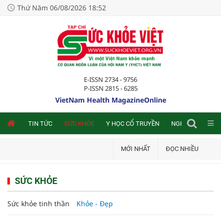
Thứ Năm 06/08/2026 18:52
E-ISSN 2734 - 9756
P-ISSN 2815 - 6285
VietNam Health MagazineOnline
NLINE
TIN TỨC
SỨC KHỎE
Y HỌC CỔ TRUYỀN
NGHIÊN CỨU TRA
MỚI NHẤT
ĐỌC NHIỀU
SỨC KHỎE
Sức khỏe tinh thần
Khỏe - Đẹp