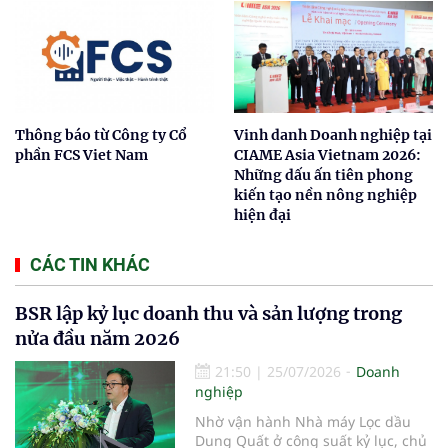
Thông báo từ Công ty Cổ
Vinh danh Doanh nghiệp tại
phần FCS Viet Nam
CIAME Asia Vietnam 2026:
Những dấu ấn tiên phong
kiến tạo nền nông nghiệp
hiện đại
CÁC TIN KHÁC
BSR lập kỷ lục doanh thu và sản lượng trong
nửa đầu năm 2026
21:50
|
25/07/2026
Doanh
nghiệp
Nhờ vận hành Nhà máy Lọc dầu
Dung Quất ở công suất kỷ lục, chủ