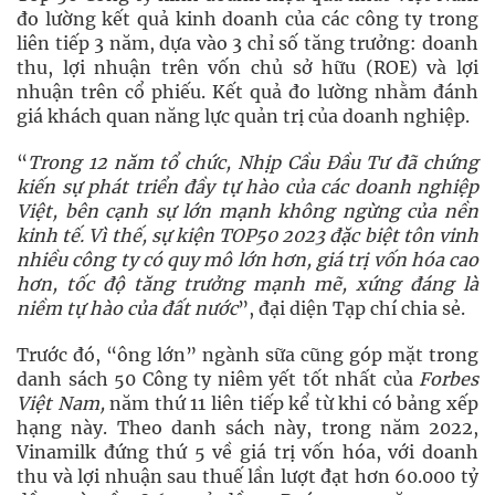
đo lường kết quả kinh doanh của các công ty trong
liên tiếp 3 năm, dựa vào 3 chỉ số tăng trưởng: doanh
thu, lợi nhuận trên vốn chủ sở hữu (ROE) và lợi
nhuận trên cổ phiếu. Kết quả đo lường nhằm đánh
giá khách quan năng lực quản trị của doanh nghiệp.
“
Trong 12 năm tổ chức, Nhịp Cầu Đầu Tư đã chứng
kiến sự phát triển đầy tự hào của các doanh nghiệp
Việt, bên cạnh sự lớn mạnh không ngừng của nền
kinh tế. Vì thế, sự kiện TOP50 2023 đặc biệt tôn vinh
nhiều công ty có quy mô lớn hơn, giá trị vốn hóa cao
hơn, tốc độ tăng trưởng mạnh mẽ, xứng đáng là
niềm tự hào của đất nước
”, đại diện Tạp chí chia sẻ.
Trước đó, “ông lớn” ngành sữa cũng góp mặt trong
danh sách 50 Công ty niêm yết tốt nhất của
Forbes
Việt Nam,
năm thứ 11 liên tiếp kể từ khi có bảng xếp
hạng này. Theo danh sách này, trong năm 2022,
Vinamilk đứng thứ 5 về giá trị vốn hóa, với doanh
thu và lợi nhuận sau thuế lần lượt đạt hơn 60.000 tỷ