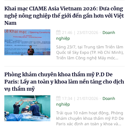
hợp trí tuệ nhân tạo. Máy đã mở
nguyên Ủy viên Trung ương Đảng,
Khai mạc CIAME Asia Vietnam 2026: Đưa công
đặt trước tại Việt Nam với giá từ
Anh hùng Lao động, Tổng Giám
31,99 triệu đồng.
nghệ nông nghiệp thế giới đến gần hơn với Việt
đốc Vinamilk - được trao tặng Huân
chương Độc lập hạng Ba vì những
Nam
thành tích đặc biệt xuất sắc trong
công tác, góp phần vào sự nghiệp
21:46
|
23/07/2026
Doanh
xây dựng chủ nghĩa xã hội và bảo
nghiệp
vệ Tổ quốc.
Sáng 23/7, tại Trung tâm Triển lãm
Quốc tế Sky Expo (TP. Hồ Chí Minh),
Triển lãm Công nghệ Máy móc
Nông nghiệp Quốc tế Việt Nam
2026 (CIAME Asia Vietnam 2026)
Phòng khám chuyên khoa thẩm mỹ P.D De
chính thức khai mạc, mở đầu cho
chuỗi hoạt động kết nối công
Paris: Lấy an toàn y khoa làm nền tảng cho dịch
nghệ, xúc tiến thương mại và hợp
vụ thẩm mỹ
tác đầu tư trong lĩnh vực cơ giới
hóa nông nghiệp giữa Việt Nam
17:34
|
21/07/2026
Doanh
với các quốc gia trong khu vực và
nghiệp
trên thế giới.
Trải qua 10 năm hoạt động, Phòng
khám chuyên khoa thẩm mỹ P.D De
Paris xác định an toàn y khoa và