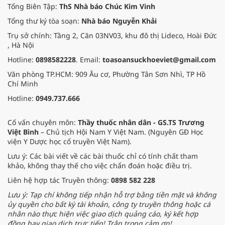
Tổng Biên Tập:
ThS Nhà báo Chúc Kim Vinh
Tổng thư ký tòa soạn:
Nhà báo Nguyễn Khải
Trụ sở chính: Tầng 2, Căn 03NV03, khu đô thị Lideco, Hoài Đức
, Hà Nội
Hotline:
0898582228
. Email:
toasoansuckhoeviet@gmail.com
Văn phòng TP.HCM: 909 Âu cơ, Phường Tân Sơn Nhì, TP Hồ
Chí Minh
Hotline:
0949.737.666
Cố vấn chuyên môn:
Thầy thuốc nhân dân - GS.TS Trương
Việt Bình
– Chủ tịch Hội Nam Y Việt Nam. (Nguyên GĐ Học
viện Y Dược học cổ truyền Việt Nam).
Lưu ý: Các bài viết về các bài thuốc chỉ có tính chất tham
khảo, không thay thế cho việc chẩn đoán hoặc điều trị.
Liên hệ hợp tác Truyền thông:
0898 582 228
Lưu ý: Tạp chí không tiếp nhận hỗ trợ bằng tiền mặt và không
ủy quyền cho bất kỳ tài khoản, công ty truyền thông hoặc cá
nhân nào thực hiện việc giao dịch quảng cáo, ký kết hợp
đồng hay giao dịch trực tiếp! Trân trọng cảm ơn!