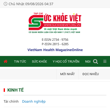
Chủ Nhật 09/08/2026 04:37
E-ISSN 2734 - 9756
P-ISSN 2815 - 6285
VietNam Health MagazineOnline
NLINE
TIN TỨC
SỨC KHỎE
Y HỌC CỔ TRUYỀN
NGHIÊN CỨU TRA
MỚI NHẤT
ĐỌC NHIỀU
KINH TẾ
Tài chính
Doanh nghiệp