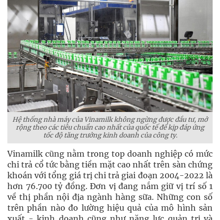
Hệ thống nhà máy của Vinamilk không ngừng được đầu tư, mở
rộng theo các tiêu chuẩn cao nhất của quốc tế để kịp đáp ứng
tốc độ tăng trưởng kinh doanh của công ty.
Vinamilk cũng nằm trong top doanh nghiệp có mức
chi trả cổ tức bằng tiền mặt cao nhất trên sàn chứng
khoán với tổng giá trị chi trả giai đoạn 2004-2022 là
hơn 76.700 tỷ đồng. Đơn vị đang nắm giữ vị trí số 1
về thị phần nội địa ngành hàng sữa. Những con số
trên phần nào đo lường hiệu quả của mô hình sản
xuất - kinh doanh cũng như năng lực quản trị và