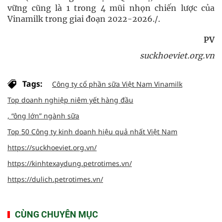
vững cũng là 1 trong 4 mũi nhọn chiến lược của
Vinamilk trong giai đoạn 2022-2026./.
PV
suckhoeviet.org.vn
Tags:
Công ty cổ phần sữa Việt Nam Vinamilk
Top doanh nghiệp niêm yết hàng đầu
, “ông lớn” ngành sữa
Top 50 Công ty kinh doanh hiệu quả nhất Việt Nam
https://suckhoeviet.org.vn/
https://kinhtexaydung.petrotimes.vn/
https://dulich.petrotimes.vn/
CÙNG CHUYÊN MỤC