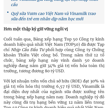
cầu
Quỹ sữa Vươn cao Việt Nam và Vinamilk trao
sữa đến trẻ em nhân dịp năm học mới
Hơn một thập kỷ giữ vững ngôi vị
Cuối tuần qua, Bảng xếp hạng Top 50 Công ty kinh
doanh hiệu quả nhất Việt Nam (TOP50) đã được Tạp
chí
Nhịp Cầu Đầu Tư
phối hợp cùng Công ty Chứng
khoán Thiên Việt công bố. Trong năm thứ 12 tổ
chức, bảng xếp hạng này vinh danh 50 doanh
nghiệp đang nắm giữ 34% giá trị vốn hóa toàn thị
trường, tương đương 80 tỷ USD.
Với lợi nhuận trên vốn chủ sở hữu (ROE) đạt 30% và
giá trị vốn hóa thị trường 6,57 tỷ USD, Vinamilk là
đại diện duy nhất của ngành sữa được xướng tên
trong bảng xếp hạng năm nay. Doanh nghiệp tỷ đô
này cũng đã trụ hạng bền vững 12 năm liền trong
Top 50 Công ty kinh doanh hiệu quả nhất Việt Nam.