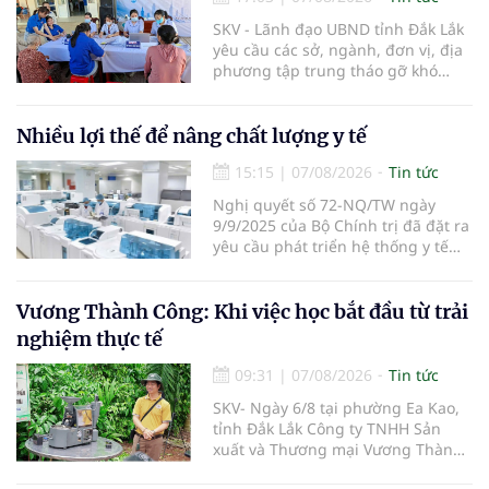
chất lượng, hiệu quả và giá hợp lý.
SKV - Lãnh đạo UBND tỉnh Đắk Lắk
yêu cầu các sở, ngành, đơn vị, địa
phương tập trung tháo gỡ khó
khăn để hoàn thành cơ bản việc
khám sức khỏe định kỳ và khám
sàng lọc cho 100% người dân trên
Nhiều lợi thế để nâng chất lượng y tế
địa bàn tỉnh trong tháng 10/2026.
15:15
|
07/08/2026
Tin tức
Nghị quyết số 72-NQ/TW ngày
9/9/2025 của Bộ Chính trị đã đặt ra
yêu cầu phát triển hệ thống y tế
hiện đại, công bằng, chất lượng,
hiệu quả và hội nhập quốc tế.
Vương Thành Công: Khi việc học bắt đầu từ trải
nghiệm thực tế
09:31
|
07/08/2026
Tin tức
SKV- Ngày 6/8 tại phường Ea Kao,
tỉnh Đắk Lắk Công ty TNHH Sản
xuất và Thương mại Vương Thành
Công vừa tổ chức lớp chia sẻ kiến