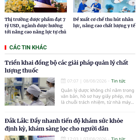
Thị trường dược phẩm đạt 7
Đề xuất cơ chế thu hút nhân
tỷ USD, ngành dược hướng
lực, nâng cao chất lượng y tế
tới nâng cao năng lực tự chủ
CÁC TIN KHÁC
Triển khai đồng bộ các giải pháp quản lý chất
lượng thuốc
07:07
|
08/08/2026
Tin tức
Quản lý dược không chỉ nằm trong
văn bản, hồ sơ hay giấy phép, mà
là chuỗi trách nhiệm, từ nhà máy
đến bệnh viện; từ dữ liệu quản lý
đến từng nhà thuốc, từng người
bệnh... Ngành y tế từng bước tiêu
Đắk Lắk: Đẩy nhanh tiến độ khám sức khỏe
chuẩn hóa, quy chuẩn hóa và hội
định kỳ, khám sàng lọc cho người dân
nhập quốc tế nhằm giúp cho
người dân tiếp cận thuốc an toàn,
17:03
|
07/08/2026
Tin tức