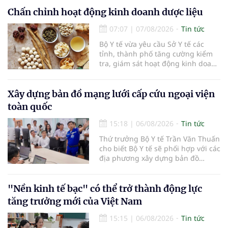
thức cà phê cấp tốc VTC 13, với sự
tham gia của các chủ doanh
Chấn chỉnh hoạt động kinh doanh dược liệu
nghiệp, chủ quán cà phê, hợp tác
07:07
|
07/08/2026
Tin tức
xã, người làm nông nghiệp và
những người yêu thích cà phê.
Bộ Y tế vừa yêu cầu Sở Y tế các
tỉnh, thành phố tăng cường kiểm
tra, giám sát hoạt động kinh doanh
dược liệu, tập trung vào các cơ sở
bán lẻ dược liệu, thuốc cổ truyền.
Xây dựng bản đồ mạng lưới cấp cứu ngoại viện
toàn quốc
15:18
|
06/08/2026
Tin tức
Thứ trưởng Bộ Y tế Trần Văn Thuấn
cho biết Bộ Y tế sẽ phối hợp với các
địa phương xây dựng bản đồ
mạng lưới cấp cứu ngoại viện,
đồng thời chuẩn hóa đào tạo, hoàn
thiện cơ chế tài chính và đa dạng
"Nền kinh tế bạc" có thể trở thành động lực
hóa phương tiện nhằm nâng cao
tăng trưởng mới của Việt Nam
năng lực cấp cứu trước viện trên
phạm vi cả nước.
15:15
|
06/08/2026
Tin tức