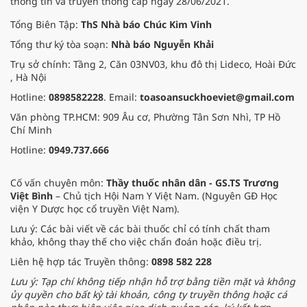
thông tin và truyền thông cấp ngày 28/06/2021.
Tổng Biên Tập:
ThS Nhà báo Chúc Kim Vinh
Tổng thư ký tòa soạn:
Nhà báo Nguyễn Khải
Trụ sở chính: Tầng 2, Căn 03NV03, khu đô thị Lideco, Hoài Đức
, Hà Nội
Hotline:
0898582228
. Email:
toasoansuckhoeviet@gmail.com
Văn phòng TP.HCM: 909 Âu cơ, Phường Tân Sơn Nhì, TP Hồ
Chí Minh
Hotline:
0949.737.666
Cố vấn chuyên môn:
Thầy thuốc nhân dân - GS.TS Trương
Việt Bình
– Chủ tịch Hội Nam Y Việt Nam. (Nguyên GĐ Học
viện Y Dược học cổ truyền Việt Nam).
Lưu ý: Các bài viết về các bài thuốc chỉ có tính chất tham
khảo, không thay thế cho việc chẩn đoán hoặc điều trị.
Liên hệ hợp tác Truyền thông:
0898 582 228
Lưu ý: Tạp chí không tiếp nhận hỗ trợ bằng tiền mặt và không
ủy quyền cho bất kỳ tài khoản, công ty truyền thông hoặc cá