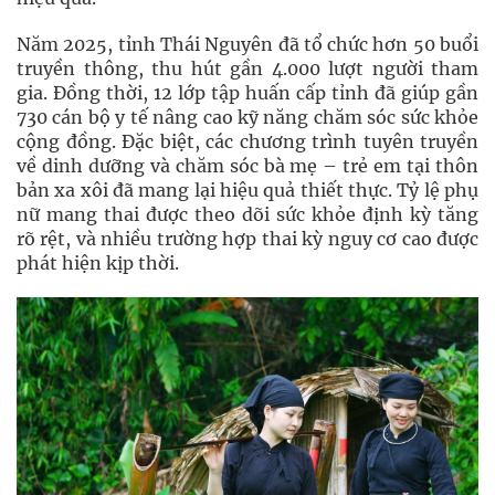
Năm 2025, tỉnh Thái Nguyên đã tổ chức hơn 50 buổi
truyền thông, thu hút gần 4.000 lượt người tham
gia. Đồng thời, 12 lớp tập huấn cấp tỉnh đã giúp gần
730 cán bộ y tế nâng cao kỹ năng chăm sóc sức khỏe
cộng đồng. Đặc biệt, các chương trình tuyên truyền
về dinh dưỡng và chăm sóc bà mẹ – trẻ em tại thôn
bản xa xôi đã mang lại hiệu quả thiết thực. Tỷ lệ phụ
nữ mang thai được theo dõi sức khỏe định kỳ tăng
rõ rệt, và nhiều trường hợp thai kỳ nguy cơ cao được
phát hiện kịp thời.