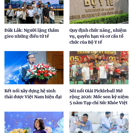
Đắk Lắk: Người lặng thầm
Quy định chức năng, nhiệm
gieo những điều tử tế
vụ, quyền hạn và cơ cấu tổ
chức của Bộ Y tế
Kết nối xây dựng hệ sinh
Sôi nổi Giải Pickleball Mở
thái dược Việt Nam hiện đại
rộng 2026: Mốc son kỷ niệm
5 năm Tạp chí Sức Khỏe Việt