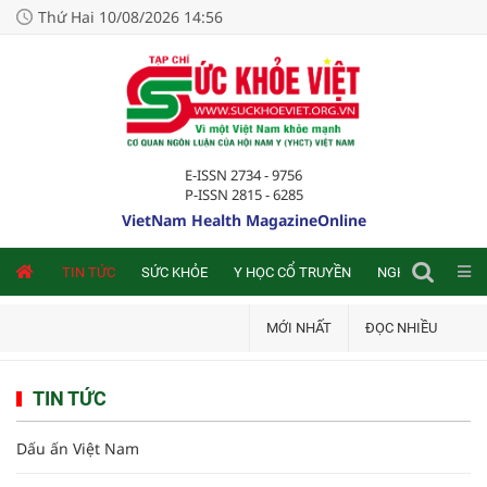
Thứ Hai 10/08/2026 14:56
E-ISSN 2734 - 9756
P-ISSN 2815 - 6285
VietNam Health MagazineOnline
NLINE
TIN TỨC
SỨC KHỎE
Y HỌC CỔ TRUYỀN
NGHIÊN CỨU TRA
MỚI NHẤT
ĐỌC NHIỀU
TIN TỨC
Dấu ấn Việt Nam