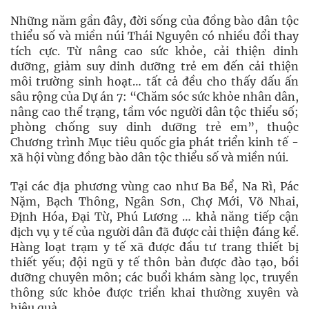
Những năm gần đây, đời sống của đồng bào dân tộc
thiểu số và miền núi Thái Nguyên có nhiều đổi thay
tích cực. Từ nâng cao sức khỏe, cải thiện dinh
dưỡng, giảm suy dinh dưỡng trẻ em đến cải thiện
môi trường sinh hoạt… tất cả đều cho thấy dấu ấn
sâu rộng của Dự án 7: “Chăm sóc sức khỏe nhân dân,
nâng cao thể trạng, tầm vóc người dân tộc thiểu số;
phòng chống suy dinh dưỡng trẻ em”, thuộc
Chương trình Mục tiêu quốc gia phát triển kinh tế -
xã hội vùng đồng bào dân tộc thiểu số và miền núi.
Tại các địa phương vùng cao như Ba Bể, Na Rì, Pác
Nặm, Bạch Thông, Ngân Sơn, Chợ Mới, Võ Nhai,
Định Hóa, Đại Từ, Phú Lương … khả năng tiếp cận
dịch vụ y tế của người dân đã được cải thiện đáng kể.
Hàng loạt trạm y tế xã được đầu tư trang thiết bị
thiết yếu; đội ngũ y tế thôn bản được đào tạo, bồi
dưỡng chuyên môn; các buổi khám sàng lọc, truyền
thông sức khỏe được triển khai thường xuyên và
hiệu quả.