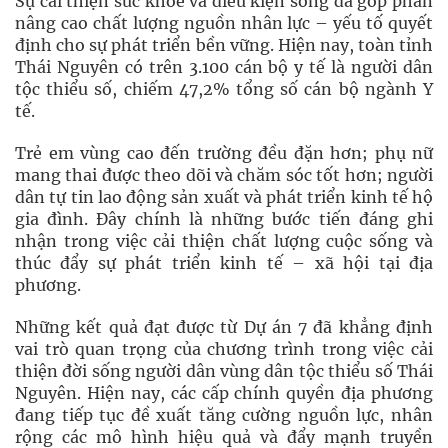
Sự cải thiện sức khỏe và điều kiện sống đã góp phần
nâng cao chất lượng nguồn nhân lực – yếu tố quyết
định cho sự phát triển bền vững. Hiện nay, toàn tỉnh
Thái Nguyên có trên 3.100 cán bộ y tế là người dân
tộc thiểu số, chiếm 47,2% tổng số cán bộ ngành Y
tế.
Trẻ em vùng cao đến trường đều đặn hơn; phụ nữ
mang thai được theo dõi và chăm sóc tốt hơn; người
dân tự tin lao động sản xuất và phát triển kinh tế hộ
gia đình. Đây chính là những bước tiến đáng ghi
nhận trong việc cải thiện chất lượng cuộc sống và
thúc đẩy sự phát triển kinh tế – xã hội tại địa
phương.
Những kết quả đạt được từ Dự án 7 đã khẳng định
vai trò quan trọng của chương trình trong việc cải
thiện đời sống người dân vùng dân tộc thiểu số Thái
Nguyên. Hiện nay, các cấp chính quyền địa phương
đang tiếp tục đề xuất tăng cường nguồn lực, nhân
rộng các mô hình hiệu quả và đẩy mạnh truyền