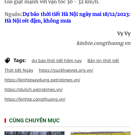
Gió giật mạnh với vận tốc 30 - 32 km/h.
Nguồn
:
Dự báo thời tiết Hà Nội ngày mai 18/12/2023:
Hà Nội rét đậm, không mưa
Vy Vy
kinhte.congthuong.vn
Tags:
dự báo thời tiết hôm nay
Bản tin thời tiết
Thời tiết Ngày
https://suckhoeviet.org.vn/
https://kinhtexaydung.petrotimes.vn/
https://dulich.petrotimes.vn/
https://kinhte.congthuong.vn/
CÙNG CHUYÊN MỤC