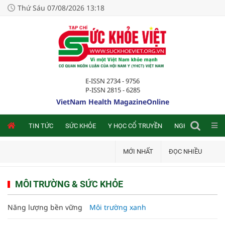
Thứ Sáu 07/08/2026 13:18
E-ISSN 2734 - 9756
P-ISSN 2815 - 6285
VietNam Health MagazineOnline
NLINE
TIN TỨC
SỨC KHỎE
Y HỌC CỔ TRUYỀN
NGHIÊN CỨU TRA
MỚI NHẤT
ĐỌC NHIỀU
MÔI TRƯỜNG & SỨC KHỎE
Năng lượng bền vững
Môi trường xanh