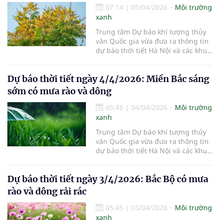
07:14
|
05/04/2026
Môi trường
xanh
Trung tâm Dự báo khí tượng thủy
văn Quốc gia vừa đưa ra thông tin
dự báo thời tiết Hà Nội và các khu
vực khác trên cả nước ngày
5/4/2026.
Dự báo thời tiết ngày 4/4/2026: Miền Bắc sáng
sớm có mưa rào và dông
05:45
|
04/04/2026
Môi trường
xanh
Trung tâm Dự báo khí tượng thủy
văn Quốc gia vừa đưa ra thông tin
dự báo thời tiết Hà Nội và các khu
vực khác trên cả nước ngày
4/4/2026.
Dự báo thời tiết ngày 3/4/2026: Bắc Bộ có mưa
rào và dông rải rác
05:45
|
03/04/2026
Môi trường
xanh