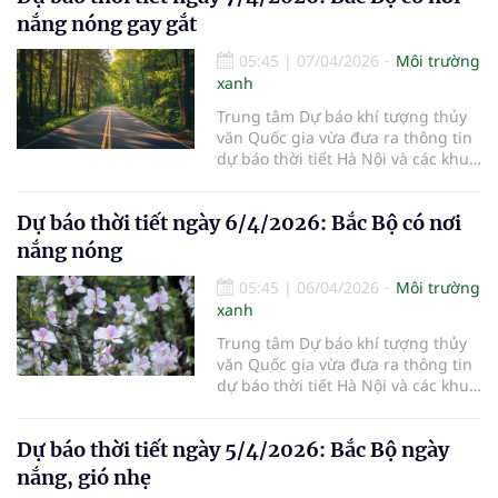
nắng nóng gay gắt
05:45
|
07/04/2026
Môi trường
xanh
Trung tâm Dự báo khí tượng thủy
văn Quốc gia vừa đưa ra thông tin
dự báo thời tiết Hà Nội và các khu
vực khác trên cả nước ngày
7/4/2026.
Dự báo thời tiết ngày 6/4/2026: Bắc Bộ có nơi
nắng nóng
05:45
|
06/04/2026
Môi trường
xanh
Trung tâm Dự báo khí tượng thủy
văn Quốc gia vừa đưa ra thông tin
dự báo thời tiết Hà Nội và các khu
vực khác trên cả nước ngày
6/4/2026.
Dự báo thời tiết ngày 5/4/2026: Bắc Bộ ngày
nắng, gió nhẹ