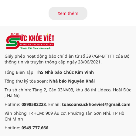
vực khác trên cả nước ngày
30/3/2026.
Xem thêm
Giấy phép hoạt động báo chí điện tử số 397/GP-BTTTT của Bộ
thông tin và truyền thông cấp ngày 28/06/2021.
Tổng Biên Tập:
ThS Nhà báo Chúc Kim Vinh
Tổng thư ký tòa soạn:
Nhà báo Nguyễn Khải
Trụ sở chính: Tầng 2, Căn 03NV03, khu đô thị Lideco, Hoài Đức
, Hà Nội
Hotline:
0898582228
. Email:
toasoansuckhoeviet@gmail.com
Văn phòng TP.HCM: 909 Âu cơ, Phường Tân Sơn Nhì, TP Hồ
Chí Minh
Hotline:
0949.737.666