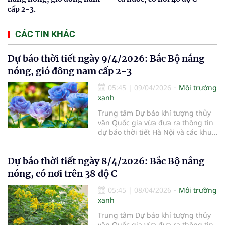
cấp 2-3.
CÁC TIN KHÁC
Dự báo thời tiết ngày 9/4/2026: Bắc Bộ nắng
nóng, gió đông nam cấp 2-3
05:45
|
09/04/2026
Môi trường
xanh
Trung tâm Dự báo khí tượng thủy
văn Quốc gia vừa đưa ra thông tin
dự báo thời tiết Hà Nội và các khu
vực khác trên cả nước ngày
9/4/2026.
Dự báo thời tiết ngày 8/4/2026: Bắc Bộ nắng
nóng, có nơi trên 38 độ C
05:45
|
08/04/2026
Môi trường
xanh
Trung tâm Dự báo khí tượng thủy
văn Quốc gia vừa đưa ra thông tin