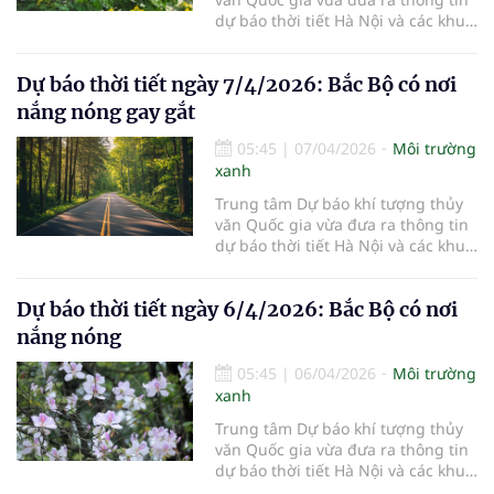
dự báo thời tiết Hà Nội và các khu
vực khác trên cả nước ngày
8/4/2026.
Dự báo thời tiết ngày 7/4/2026: Bắc Bộ có nơi
nắng nóng gay gắt
05:45
|
07/04/2026
Môi trường
xanh
Trung tâm Dự báo khí tượng thủy
văn Quốc gia vừa đưa ra thông tin
dự báo thời tiết Hà Nội và các khu
vực khác trên cả nước ngày
7/4/2026.
Dự báo thời tiết ngày 6/4/2026: Bắc Bộ có nơi
nắng nóng
05:45
|
06/04/2026
Môi trường
xanh
Trung tâm Dự báo khí tượng thủy
văn Quốc gia vừa đưa ra thông tin
dự báo thời tiết Hà Nội và các khu
vực khác trên cả nước ngày