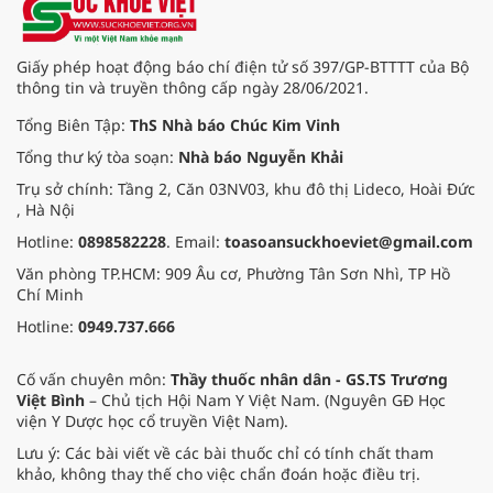
Giấy phép hoạt động báo chí điện tử số 397/GP-BTTTT của Bộ
thông tin và truyền thông cấp ngày 28/06/2021.
Tổng Biên Tập:
ThS Nhà báo Chúc Kim Vinh
Tổng thư ký tòa soạn:
Nhà báo Nguyễn Khải
Trụ sở chính: Tầng 2, Căn 03NV03, khu đô thị Lideco, Hoài Đức
, Hà Nội
Hotline:
0898582228
. Email:
toasoansuckhoeviet@gmail.com
Văn phòng TP.HCM: 909 Âu cơ, Phường Tân Sơn Nhì, TP Hồ
Chí Minh
Hotline:
0949.737.666
Cố vấn chuyên môn:
Thầy thuốc nhân dân - GS.TS Trương
Việt Bình
– Chủ tịch Hội Nam Y Việt Nam. (Nguyên GĐ Học
viện Y Dược học cổ truyền Việt Nam).
Lưu ý: Các bài viết về các bài thuốc chỉ có tính chất tham
khảo, không thay thế cho việc chẩn đoán hoặc điều trị.