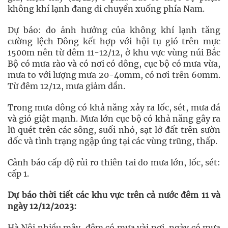
không khí lạnh đang di chuyển xuống phía Nam.
Dự báo: do ảnh hưởng của không khí lạnh tăng
cường lệch Đông kết hợp với hội tụ gió trên mực
1500m nên từ đêm 11-12/12, ở khu vực vùng núi Bắc
Bộ có mưa rào và có nơi có dông, cục bộ có mưa vừa,
mưa to với lượng mưa 20-40mm, có nơi trên 60mm.
Từ đêm 12/12, mưa giảm dần.
Trong mưa dông có khả năng xảy ra lốc, sét, mưa đá
và gió giật mạnh. Mưa lớn cục bộ có khả năng gây ra
lũ quét trên các sông, suối nhỏ, sạt lở đất trên sườn
dốc và tình trạng ngập úng tại các vùng trũng, thấp.
Cảnh báo cấp độ rủi ro thiên tai do mưa lớn, lốc, sét:
cấp 1.
Dự báo thời tiết các khu vực trên cả nước đêm 11 và
ngày 12/12/2023:
Hà Nội nhiều mây, đêm có mưa vài nơi, ngày có mưa