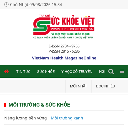
Chủ Nhật 09/08/2026 15:34
E-ISSN 2734 - 9756
P-ISSN 2815 - 6285
VietNam Health MagazineOnline
NLINE
TIN TỨC
SỨC KHỎE
Y HỌC CỔ TRUYỀN
NGHIÊN CỨU TRA
MỚI NHẤT
ĐỌC NHIỀU
MÔI TRƯỜNG & SỨC KHỎE
Năng lượng bền vững
Môi trường xanh