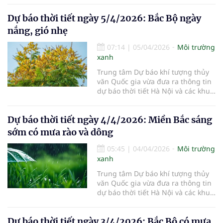
6/4/2026.
Dự báo thời tiết ngày 5/4/2026: Bắc Bộ ngày
nắng, gió nhẹ
07:14
|
05/04/2026
Môi trường
xanh
Trung tâm Dự báo khí tượng thủy
văn Quốc gia vừa đưa ra thông tin
dự báo thời tiết Hà Nội và các khu
vực khác trên cả nước ngày
5/4/2026.
Dự báo thời tiết ngày 4/4/2026: Miền Bắc sáng
sớm có mưa rào và dông
05:45
|
04/04/2026
Môi trường
xanh
Trung tâm Dự báo khí tượng thủy
văn Quốc gia vừa đưa ra thông tin
dự báo thời tiết Hà Nội và các khu
vực khác trên cả nước ngày
4/4/2026.
Dự báo thời tiết ngày 3/4/2026: Bắc Bộ có mưa