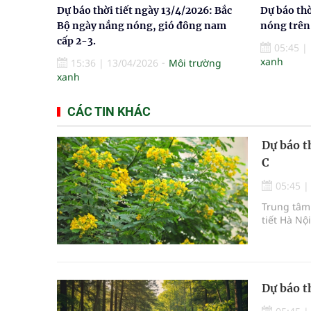
Dự báo thời tiết ngày 13/4/2026: Bắc
Dự báo thờ
Bộ ngày nắng nóng, gió đông nam
nóng trên 
cấp 2-3.
05:45
|
xanh
15:36
|
13/04/2026
Môi trường
xanh
CÁC TIN KHÁC
Dự báo t
C
05:45
Trung tâm 
tiết Hà Nộ
Dự báo t