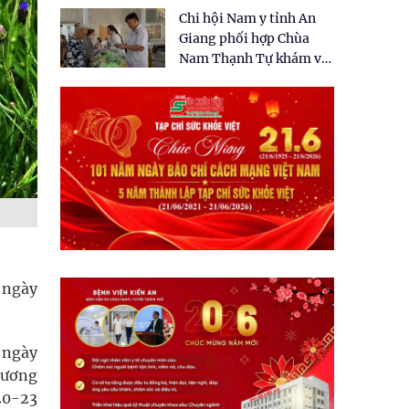
tặng quà cho 150 người
Chi hội Nam y tỉnh An
dân tại xã Tân Tập
Giang phối hợp Chùa
Nam Thạnh Tự khám và
cấp thuốc miễn phí cho
nhân dân
 ngày
 ngày
 sương
 20-23