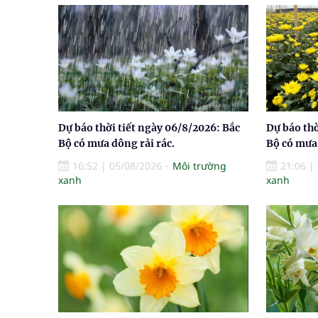
Dự báo thời tiết ngày 06/8/2026: Bắc
Dự báo thờ
Bộ có mưa dông rải rác.
Bộ có mưa 
16:52
|
05/08/2026
Môi trường
21:06
|
xanh
xanh