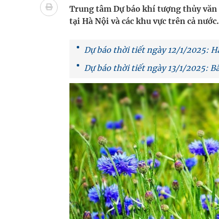
Vương Thành Công: Khi việc học bắt đầu từ trải 
Trung tâm Dự báo khí tượng thủy văn q
tại Hà Nội và các khu vực trên cả nước.
Chấn chỉnh hoạt động kinh doanh dược liệu
Giải pháp nâng cao thị lực thời hiện đại
Dự báo thời tiết ngày 12/1/2025: H
Dự báo thời tiết ngày 13/1/2025: Bắ
Triển khai đồng bộ các giải pháp quản lý chất lư