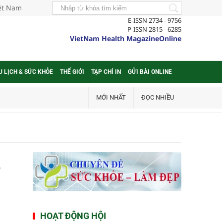
iệt Nam
E-ISSN 2734 - 9756
P-ISSN 2815 - 6285
VietNam Health MagazineOnline
U LỊCH & SỨC KHỎE
THẾ GIỚI
TẠP CHÍ IN
GỬI BÀI ONLINE
MỚI NHẤT
ĐỌC NHIỀU
,
HOẠT ĐỘNG HỘI