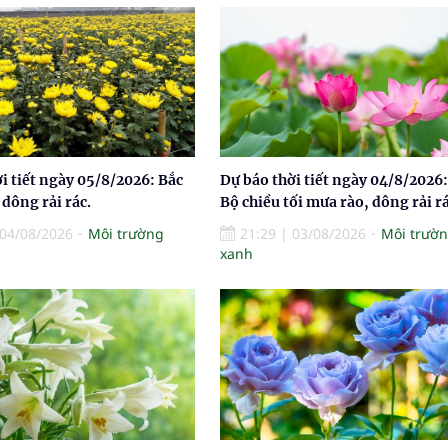
i tiết ngày 05/8/2026: Bắc
Dự báo thời tiết ngày 04/8/2026:
dông rải rác.
Bộ chiều tối mưa rào, dông rải rá
04/08/2026
Môi trường
21:29
|
03/08/2026
Môi trườ
xanh