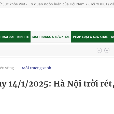
tử Sức khỏe Việt - Cơ quan ngôn luận của Hội Nam Y (Hội YDHCT) V
 TRAO ĐỔI
KINH TẾ
MÔI TRƯỜNG & SỨC KHỎE
PHÁP LUẬT & SỨC KHỎE
D
g, nhiệt độ cao nhất 35 độ
bền vững
Môi trường xanh
kỳ, khám sàng lọc cho người dân
ày 14/1/2025: Hà Nội trời rét
ông cực hiệu quả
 chuyên gia