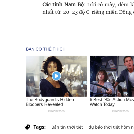
Các tỉnh Nam Bộ
: trời có mây, đêm 
nhất từ: 20-23 độ C, riêng miền Đông c
Tags:
Bản tin thời tiết
dự báo thời tiết hôm 