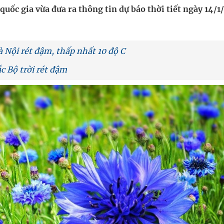
nghiệm thực tế
uốc gia vừa đưa ra thông tin dự báo thời tiết ngày 14/
à Nội rét đậm, thấp nhất 10 độ C
c Bộ trời rét đậm
ợng thuốc