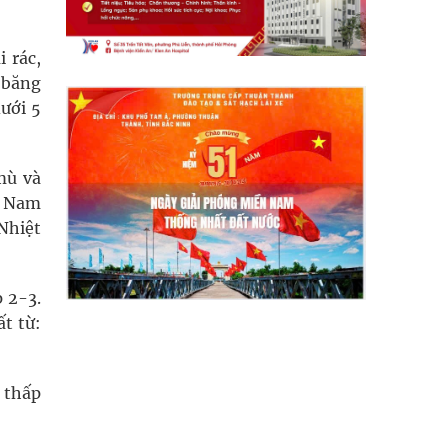
 rác,
a băng
dưới 5
mù và
a Nam
 Nhiệt
 2-3.
ất từ:
 thấp