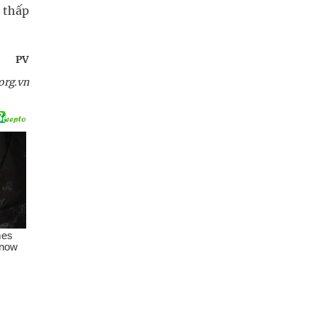
 thấp
PV
org.vn