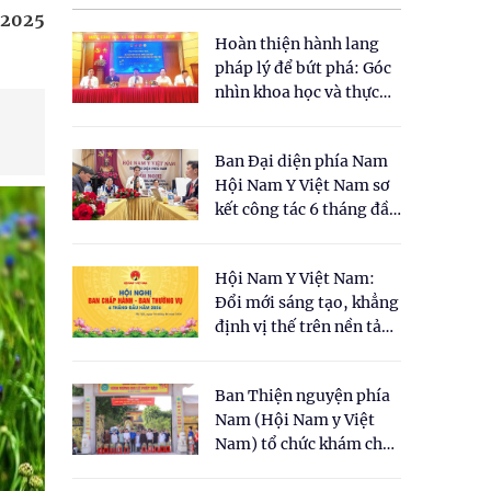
1/2025
Hoàn thiện hành lang
pháp lý để bứt phá: Góc
nhìn khoa học và thực
tiễn tại Tọa đàm " Đề
xuất một số nội dung
Ban Đại diện phía Nam
cho Luật Y dược cổ
Hội Nam Y Việt Nam sơ
truyền Việt Nam"
kết công tác 6 tháng đầu
năm 2026
Hội Nam Y Việt Nam:
Đổi mới sáng tạo, khẳng
định vị thế trên nền tảng
y học cổ truyền và khoa
học hiện đại
Ban Thiện nguyện phía
Nam (Hội Nam y Việt
Nam) tổ chức khám chữa
bệnh y học cổ truyền và