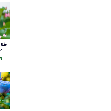
 Bắc
c.
ng