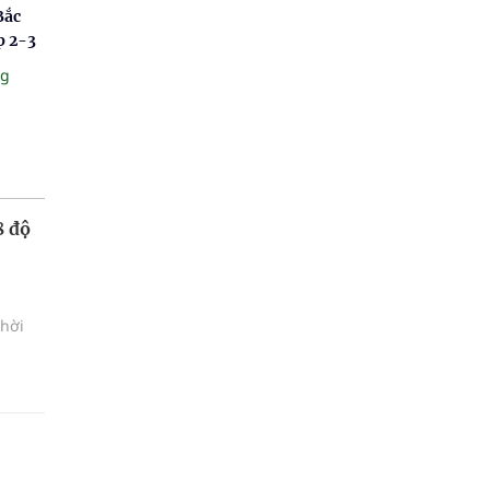
Bắc
p 2-3
ng
8 độ
thời