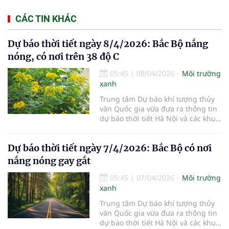
CÁC TIN KHÁC
Dự báo thời tiết ngày 8/4/2026: Bắc Bộ nắng
nóng, có nơi trên 38 độ C
05:45
|
08/04/2026
Môi trường
xanh
Trung tâm Dự báo khí tượng thủy
văn Quốc gia vừa đưa ra thông tin
dự báo thời tiết Hà Nội và các khu
vực khác trên cả nước ngày
8/4/2026.
Dự báo thời tiết ngày 7/4/2026: Bắc Bộ có nơi
nắng nóng gay gắt
05:45
|
07/04/2026
Môi trường
xanh
Trung tâm Dự báo khí tượng thủy
văn Quốc gia vừa đưa ra thông tin
dự báo thời tiết Hà Nội và các khu