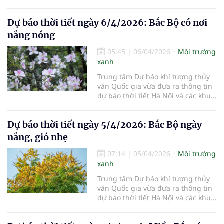
vực khác trên cả nước ngày
7/4/2026.
Dự báo thời tiết ngày 6/4/2026: Bắc Bộ có nơi
nắng nóng
05:45
|
06/04/2026
Môi trường
xanh
Trung tâm Dự báo khí tượng thủy
văn Quốc gia vừa đưa ra thông tin
dự báo thời tiết Hà Nội và các khu
vực khác trên cả nước ngày
6/4/2026.
Dự báo thời tiết ngày 5/4/2026: Bắc Bộ ngày
nắng, gió nhẹ
07:14
|
05/04/2026
Môi trường
xanh
Trung tâm Dự báo khí tượng thủy
văn Quốc gia vừa đưa ra thông tin
dự báo thời tiết Hà Nội và các khu
vực khác trên cả nước ngày
5/4/2026.