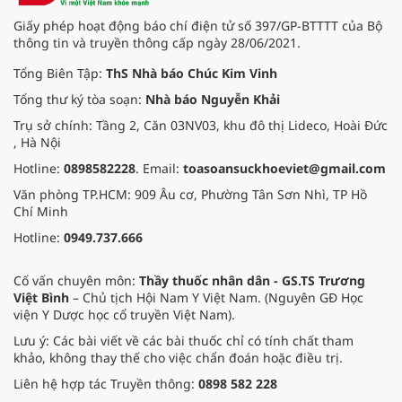
Giấy phép hoạt động báo chí điện tử số 397/GP-BTTTT của Bộ
thông tin và truyền thông cấp ngày 28/06/2021.
Tổng Biên Tập:
ThS Nhà báo Chúc Kim Vinh
Tổng thư ký tòa soạn:
Nhà báo Nguyễn Khải
Trụ sở chính: Tầng 2, Căn 03NV03, khu đô thị Lideco, Hoài Đức
, Hà Nội
Hotline:
0898582228
. Email:
toasoansuckhoeviet@gmail.com
Văn phòng TP.HCM: 909 Âu cơ, Phường Tân Sơn Nhì, TP Hồ
Chí Minh
Hotline:
0949.737.666
Cố vấn chuyên môn:
Thầy thuốc nhân dân - GS.TS Trương
Việt Bình
– Chủ tịch Hội Nam Y Việt Nam. (Nguyên GĐ Học
viện Y Dược học cổ truyền Việt Nam).
Lưu ý: Các bài viết về các bài thuốc chỉ có tính chất tham
khảo, không thay thế cho việc chẩn đoán hoặc điều trị.
Liên hệ hợp tác Truyền thông:
0898 582 228