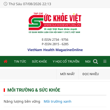
Thứ Sáu 07/08/2026 22:13
E-ISSN 2734 - 9756
P-ISSN 2815 - 6285
VietNam Health MagazineOnline
NLINE
TIN TỨC
SỨC KHỎE
Y HỌC CỔ TRUYỀN
NGHIÊN CỨU TRA
MỚI NHẤT
ĐỌC NHIỀU
MÔI TRƯỜNG & SỨC KHỎE
Năng lượng bền vững
Môi trường xanh