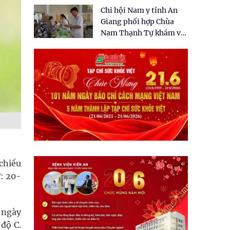
tặng quà cho 150 người
Chi hội Nam y tỉnh An
dân tại xã Tân Tập
Giang phối hợp Chùa
Nam Thạnh Tự khám và
cấp thuốc miễn phí cho
nhân dân
chiều
ừ: 20-
 ngày
 độ C.