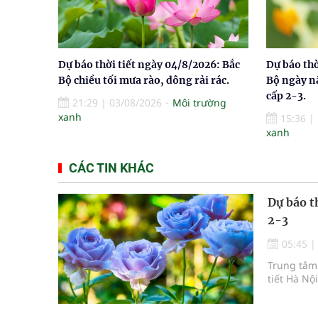
Dự báo thời tiết ngày 04/8/2026: Bắc
Dự báo thờ
Bộ chiều tối mưa rào, dông rải rác.
Bộ ngày n
cấp 2-3.
21:29
|
03/08/2026
Môi trường
xanh
15:36
|
xanh
CÁC TIN KHÁC
Dự báo t
2-3
05:45
Trung tâm 
tiết Hà Nộ