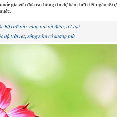
nghiệm thực tế
uốc gia vừa đưa ra thông tin dự báo thời tiết ngày 18/
 nước.
hìn phụ nữ mỗi năm
c Bộ trời rét; vùng núi rét đậm, rét hại
ắc Bộ trời rét, sáng sớm có sương mù
ợng thuốc