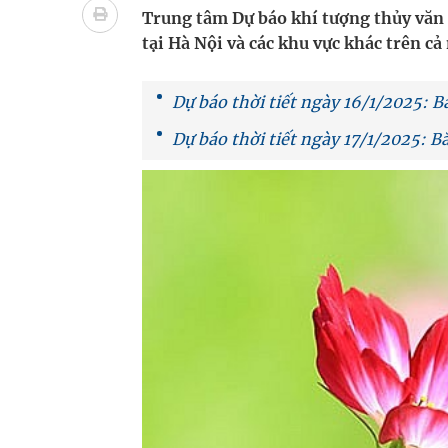
Vương Thành Công: Khi việc học bắt đầu từ trải 
Trung tâm Dự báo khí tượng thủy văn q
tại Hà Nội và các khu vực khác trên cả
Tầm soát sớm ung thư vú giúp cứu sống hàng ng
Giải pháp nâng cao thị lực thời hiện đại
Dự báo thời tiết ngày 16/1/2025: Bắ
Dự báo thời tiết ngày 17/1/2025: B
Triển khai đồng bộ các giải pháp quản lý chất lư