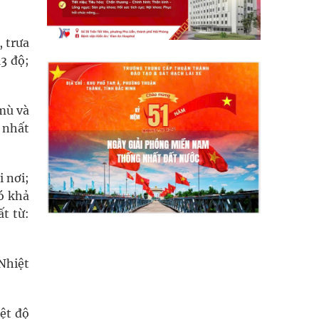
, trưa
13 độ;
mù và
p nhất
i nơi;
ó khả
ất từ:
 Nhiệt
ệt độ