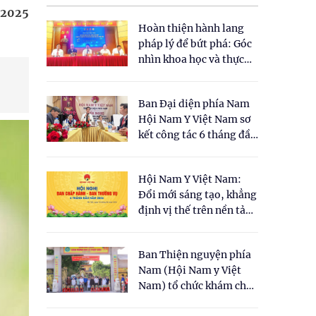
1/2025
Hoàn thiện hành lang
pháp lý để bứt phá: Góc
nhìn khoa học và thực
tiễn tại Tọa đàm " Đề
xuất một số nội dung
Ban Đại diện phía Nam
cho Luật Y dược cổ
Hội Nam Y Việt Nam sơ
truyền Việt Nam"
kết công tác 6 tháng đầu
năm 2026
Hội Nam Y Việt Nam:
Đổi mới sáng tạo, khẳng
định vị thế trên nền tảng
y học cổ truyền và khoa
học hiện đại
Ban Thiện nguyện phía
Nam (Hội Nam y Việt
Nam) tổ chức khám chữa
bệnh y học cổ truyền và