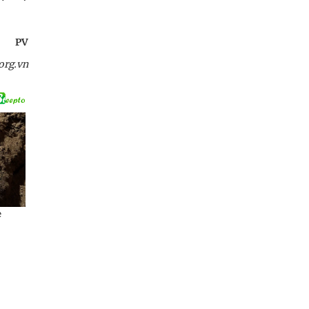
PV
org.vn