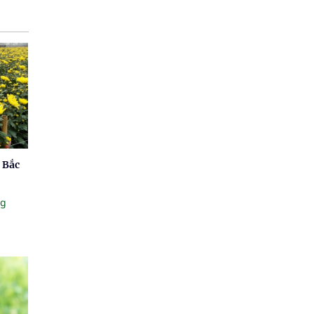
 Bắc
ng