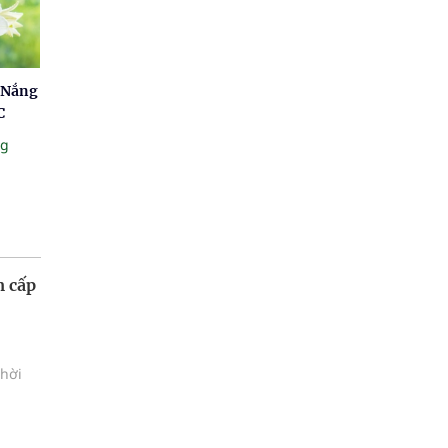
: Nắng
C
ng
m cấp
thời