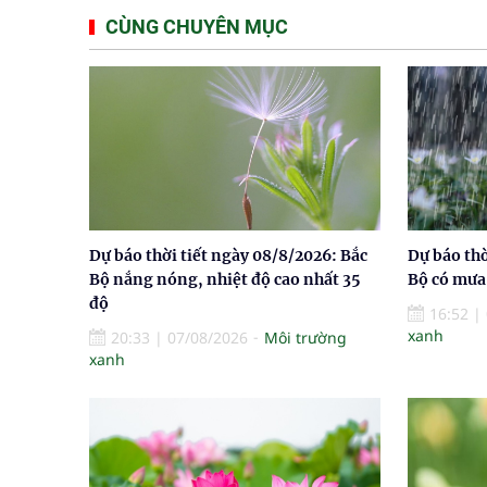
CÙNG CHUYÊN MỤC
Dự báo thời tiết ngày 08/8/2026: Bắc
Dự báo thờ
Bộ nắng nóng, nhiệt độ cao nhất 35
Bộ có mưa 
độ
16:52
|
xanh
20:33
|
07/08/2026
Môi trường
xanh