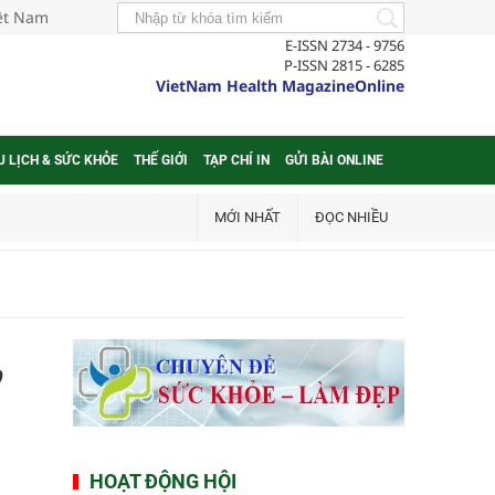
iệt Nam
E-ISSN 2734 - 9756
P-ISSN 2815 - 6285
VietNam Health MagazineOnline
U LỊCH & SỨC KHỎE
THẾ GIỚI
TẠP CHÍ IN
GỬI BÀI ONLINE
MỚI NHẤT
ĐỌC NHIỀU
,
HOẠT ĐỘNG HỘI