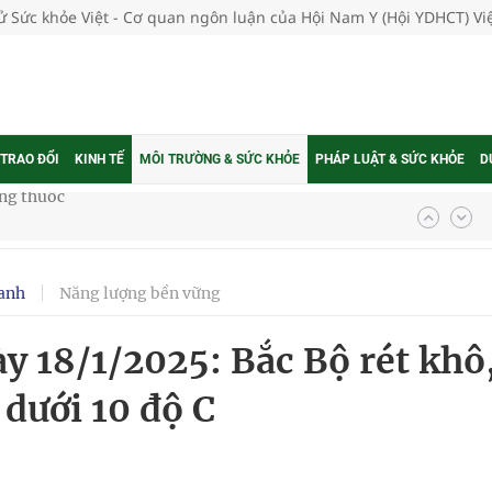
tử Sức khỏe Việt - Cơ quan ngôn luận của Hội Nam Y (Hội YDHCT) V
 TRAO ĐỔI
KINH TẾ
MÔI TRƯỜNG & SỨC KHỎE
PHÁP LUẬT & SỨC KHỎE
D
g, nhiệt độ cao nhất 35 độ
anh
Năng lượng bền vững
kỳ, khám sàng lọc cho người dân
ày 18/1/2025: Bắc Bộ rét khô
ông cực hiệu quả
 dưới 10 độ C
 chuyên gia