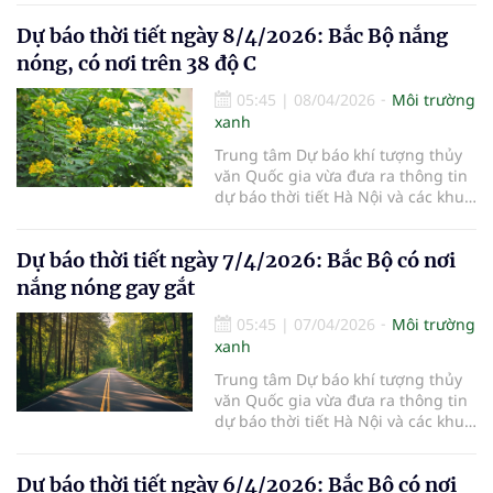
9/4/2026.
Dự báo thời tiết ngày 8/4/2026: Bắc Bộ nắng
nóng, có nơi trên 38 độ C
05:45
|
08/04/2026
Môi trường
xanh
Trung tâm Dự báo khí tượng thủy
văn Quốc gia vừa đưa ra thông tin
dự báo thời tiết Hà Nội và các khu
vực khác trên cả nước ngày
8/4/2026.
Dự báo thời tiết ngày 7/4/2026: Bắc Bộ có nơi
nắng nóng gay gắt
05:45
|
07/04/2026
Môi trường
xanh
Trung tâm Dự báo khí tượng thủy
văn Quốc gia vừa đưa ra thông tin
dự báo thời tiết Hà Nội và các khu
vực khác trên cả nước ngày
7/4/2026.
Dự báo thời tiết ngày 6/4/2026: Bắc Bộ có nơi