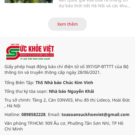
dự báo thời tiết Hà Nội và các khu
vực khác trên cả nước ngày
31/3/2026.
Xem thêm
Giấy phép hoạt động báo chí điện tử số 397/GP-BTTTT của Bộ
thông tin và truyền thông cấp ngày 28/06/2021.
Tổng Biên Tập:
ThS Nhà báo Chúc Kim Vinh
Tổng thư ký tòa soạn:
Nhà báo Nguyễn Khải
Trụ sở chính: Tầng 2, Căn 03NV03, khu đô thị Lideco, Hoài Đức
, Hà Nội
Hotline:
0898582228
. Email:
toasoansuckhoeviet@gmail.com
Văn phòng TP.HCM: 909 Âu cơ, Phường Tân Sơn Nhì, TP Hồ
Chí Minh