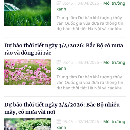
05:45
|
04/04/2026
Môi trường
xanh
Trung tâm Dự báo khí tượng thủy
văn Quốc gia vừa đưa ra thông tin
dự báo thời tiết Hà Nội và các khu
vực khác trên cả nước ngày
4/4/2026.
Dự báo thời tiết ngày 3/4/2026: Bắc Bộ có mưa
rào và dông rải rác
05:45
|
03/04/2026
Môi trường
xanh
Trung tâm Dự báo khí tượng thủy
văn Quốc gia vừa đưa ra thông tin
dự báo thời tiết Hà Nội và các khu
vực khác trên cả nước ngày
3/4/2026.
Dự báo thời tiết ngày 2/4/2026: Bắc Bộ nhiều
mây, có mưa vài nơi
05:45
|
02/04/2026
Môi trường
xanh