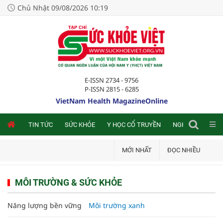
Chủ Nhật 09/08/2026 10:19
E-ISSN 2734 - 9756
P-ISSN 2815 - 6285
VietNam Health MagazineOnline
NLINE
TIN TỨC
SỨC KHỎE
Y HỌC CỔ TRUYỀN
NGHIÊN CỨU TRA
MỚI NHẤT
ĐỌC NHIỀU
MÔI TRƯỜNG & SỨC KHỎE
Năng lượng bền vững
Môi trường xanh