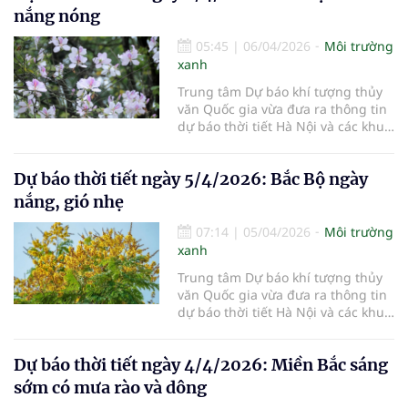
nắng nóng
05:45
|
06/04/2026
Môi trường
xanh
Trung tâm Dự báo khí tượng thủy
văn Quốc gia vừa đưa ra thông tin
dự báo thời tiết Hà Nội và các khu
vực khác trên cả nước ngày
6/4/2026.
Dự báo thời tiết ngày 5/4/2026: Bắc Bộ ngày
nắng, gió nhẹ
07:14
|
05/04/2026
Môi trường
xanh
Trung tâm Dự báo khí tượng thủy
văn Quốc gia vừa đưa ra thông tin
dự báo thời tiết Hà Nội và các khu
vực khác trên cả nước ngày
5/4/2026.
Dự báo thời tiết ngày 4/4/2026: Miền Bắc sáng
sớm có mưa rào và dông