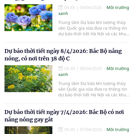
05:45
|
09/04/2026
Môi trường
xanh
Trung tâm Dự báo khí tượng thủy
văn Quốc gia vừa đưa ra thông tin
dự báo thời tiết Hà Nội và các khu
vực khác trên cả nước ngày
9/4/2026.
Dự báo thời tiết ngày 8/4/2026: Bắc Bộ nắng
nóng, có nơi trên 38 độ C
05:45
|
08/04/2026
Môi trường
xanh
Trung tâm Dự báo khí tượng thủy
văn Quốc gia vừa đưa ra thông tin
dự báo thời tiết Hà Nội và các khu
vực khác trên cả nước ngày
8/4/2026.
Dự báo thời tiết ngày 7/4/2026: Bắc Bộ có nơi
nắng nóng gay gắt
05:45
|
07/04/2026
Môi trường