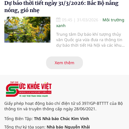
Dự báo thời tiết ngày 31/3/2026: Bắc Bộ nắng
nóng, gió nhẹ
05:45
|
31/03/2026
Môi trường
xanh
Trung tâm Dự báo khí tượng thủy
văn Quốc gia vừa đưa ra thông tin
dự báo thời tiết Hà Nội và các khu
vực khác trên cả nước ngày
31/3/2026.
Xem thêm
Giấy phép hoạt động báo chí điện tử số 397/GP-BTTTT của Bộ
thông tin và truyền thông cấp ngày 28/06/2021.
Tổng Biên Tập:
ThS Nhà báo Chúc Kim Vinh
Tổng thư ký tòa soạn:
Nhà báo Nguyễn Khải