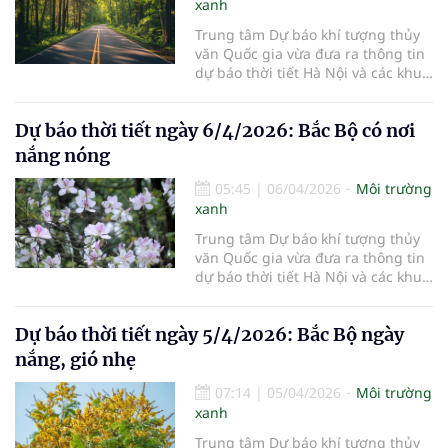
xanh
Trung tâm Dự báo khí tượng thủy
văn Quốc gia vừa đưa ra thông tin
dự báo thời tiết Hà Nội và các khu
vực khác trên cả nước ngày
7/4/2026.
Dự báo thời tiết ngày 6/4/2026: Bắc Bộ có nơi
nắng nóng
05:45
|
06/04/2026
Môi trường
xanh
Trung tâm Dự báo khí tượng thủy
văn Quốc gia vừa đưa ra thông tin
dự báo thời tiết Hà Nội và các khu
vực khác trên cả nước ngày
6/4/2026.
Dự báo thời tiết ngày 5/4/2026: Bắc Bộ ngày
nắng, gió nhẹ
07:14
|
05/04/2026
Môi trường
xanh
Trung tâm Dự báo khí tượng thủy