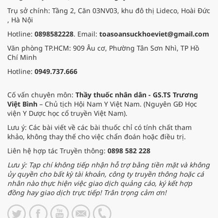
Trụ sở chính: Tầng 2, Căn 03NV03, khu đô thị Lideco, Hoài Đức
, Hà Nội
Hotline:
0898582228
. Email:
toasoansuckhoeviet@gmail.com
Văn phòng TP.HCM: 909 Âu cơ, Phường Tân Sơn Nhì, TP Hồ
Chí Minh
Hotline:
0949.737.666
Cố vấn chuyên môn:
Thầy thuốc nhân dân - GS.TS Trương
Việt Bình
– Chủ tịch Hội Nam Y Việt Nam. (Nguyên GĐ Học
viện Y Dược học cổ truyền Việt Nam).
Lưu ý: Các bài viết về các bài thuốc chỉ có tính chất tham
khảo, không thay thế cho việc chẩn đoán hoặc điều trị.
Liên hệ hợp tác Truyền thông:
0898 582 228
Lưu ý: Tạp chí không tiếp nhận hỗ trợ bằng tiền mặt và không
ủy quyền cho bất kỳ tài khoản, công ty truyền thông hoặc cá
nhân nào thực hiện việc giao dịch quảng cáo, ký kết hợp
đồng hay giao dịch trực tiếp! Trân trọng cảm ơn!