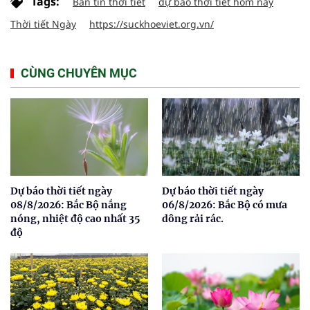
Tags:
Bản tin thời tiết
dự báo thời tiết hôm nay
Thời tiết Ngày
https://suckhoeviet.org.vn/
CÙNG CHUYÊN MỤC
Dự báo thời tiết ngày
Dự báo thời tiết ngày
08/8/2026: Bắc Bộ nắng
06/8/2026: Bắc Bộ có mưa
nóng, nhiệt độ cao nhất 35
dông rải rác.
độ