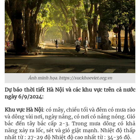
Ảnh minh họa. https://suckhoeviet.org.vn
Dự báo thời tiết Hà Nội và các khu vực trên cả nước
ngày 6/9/2024:
Khu vực Hà Nội
: có mây, chiều tối và đêm có mưa rào
và dông vài nơi, ngày nắng, có nơi có nắng nóng. Gió
bắc đến tây bắc cấp 2-3. Trong mưa dông có khả
năng xảy ra lốc, sét và gió giật mạnh. Nhiệt độ thấp
nhất từ : 27-29 độ Nhiệt độ cao nhất từ : 34-36 độ.