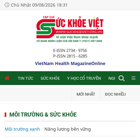
Chủ Nhật 09/08/2026 18:31
E-ISSN 2734 - 9756
P-ISSN 2815 - 6285
VietNam Health MagazineOnline
NLINE
TIN TỨC
SỨC KHỎE
Y HỌC CỔ TRUYỀN
NGHIÊN CỨU TRA
MỚI NHẤT
ĐỌC NHIỀU
MÔI TRƯỜNG & SỨC KHỎE
Môi trường xanh
Năng lượng bền vững