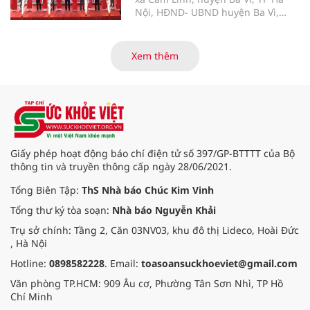
Nội, HĐND- UBND huyện Ba Vì,
UBND xã Cẩm Lĩnh cùng đông đảo
nhân dân đã long trọng tổ chức Lễ
Khánh thành Công trình tu bổ, tôn
Xem thêm
tạo Di tích Lịch sử Văn hóa Đền
Cẩm An.
Giấy phép hoạt động báo chí điện tử số 397/GP-BTTTT của Bộ
thông tin và truyền thông cấp ngày 28/06/2021.
Tổng Biên Tập:
ThS Nhà báo Chúc Kim Vinh
Tổng thư ký tòa soạn:
Nhà báo Nguyễn Khải
Trụ sở chính: Tầng 2, Căn 03NV03, khu đô thị Lideco, Hoài Đức
, Hà Nội
Hotline:
0898582228
. Email:
toasoansuckhoeviet@gmail.com
Văn phòng TP.HCM: 909 Âu cơ, Phường Tân Sơn Nhì, TP Hồ
Chí Minh