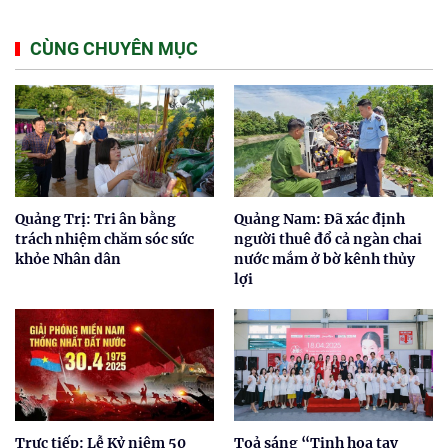
CÙNG CHUYÊN MỤC
Quảng Trị: Tri ân bằng
Quảng Nam: Đã xác định
trách nhiệm chăm sóc sức
người thuê đổ cả ngàn chai
khỏe Nhân dân
nước mắm ở bờ kênh thủy
lợi
Trực tiếp: Lễ Kỷ niệm 50
Toả sáng “Tinh hoa tay