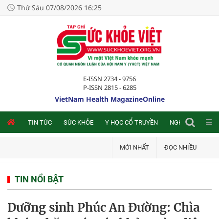
Thứ Sáu 07/08/2026 16:25
E-ISSN 2734 - 9756
P-ISSN 2815 - 6285
VietNam Health MagazineOnline
NLINE
TIN TỨC
SỨC KHỎE
Y HỌC CỔ TRUYỀN
NGHIÊN CỨU TRA
MỚI NHẤT
ĐỌC NHIỀU
TIN NỔI BẬT
Dưỡng sinh Phúc An Đường: Chìa