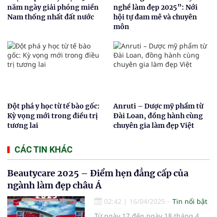
năm ngày giải phóng miền
nghề làm đẹp 2025”: Nới
Nam thống nhất đất nước
hội tự đam mê và chuyên
môn
Đột phá y học từ tế bào gốc:
Anruti – Dược mỹ phẩm từ
Kỳ vọng mới trong điều trị
Đài Loan, đồng hành cùng
tương lai
chuyên gia làm đẹp Việt
CÁC TIN KHÁC
Beautycare 2025 – Điểm hẹn đẳng cấp của
ngành làm đẹp châu Á
02:42
|
16/04/2025
Tin nổi bật
Từ ngày 17 đến ngày 18 tháng 4,