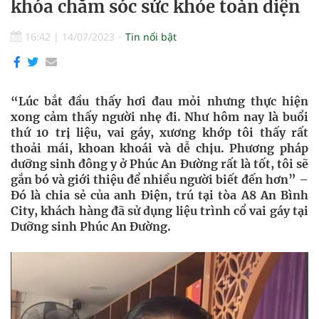
khóa chăm sóc sức khỏe toàn diện
16:42
|
14/07/2023
Tin nổi bật
“Lúc bắt đầu thấy hơi đau mỏi nhưng thực hiện
xong cảm thấy người nhẹ đi. Như hôm nay là buổi
thứ 10 trị liệu, vai gáy, xương khớp tôi thấy rất
thoải mái, khoan khoái và dễ chịu. Phương pháp
dưỡng sinh đông y ở Phúc An Đường rất là tốt, tôi sẽ
gắn bó và giới thiệu để nhiều người biết đến hơn” –
Đó là chia sẻ của anh Điện, trú tại tòa A8 An Bình
City, khách hàng đã sử dụng liệu trình cổ vai gáy tại
Dưỡng sinh Phúc An Đường.