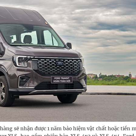
 hàng sẽ nhận được 1 năm bảo hiệm vật chất hoặc tiền mặ
nger XLS, bao gồm phiên bản XLS 4x2 và XLS 4x4, Ford