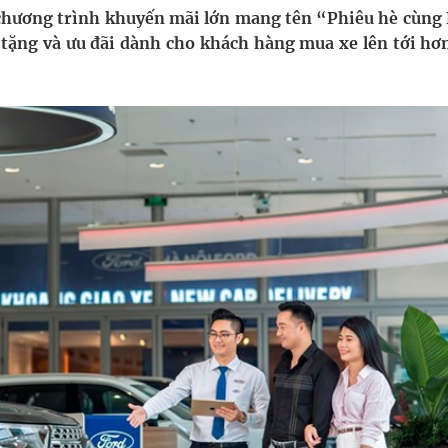
g, nhiệt độ cao nhất 35 độ
 chương trình khuyến mãi lớn mang tên “Phiêu hè cùng 
à tặng và ưu đãi dành cho khách hàng mua xe lên tới hơn
kỳ, khám sàng lọc cho người dân
ợng y tế
ổi theo cách ít ai ngờ tới