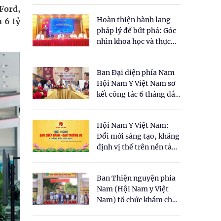
Ford,
Hoàn thiện hành lang
 6 tỷ
pháp lý để bứt phá: Góc
nhìn khoa học và thực
tiễn tại Tọa đàm " Đề
xuất một số nội dung
Ban Đại diện phía Nam
cho Luật Y dược cổ
Hội Nam Y Việt Nam sơ
truyền Việt Nam"
kết công tác 6 tháng đầu
năm 2026
Hội Nam Y Việt Nam:
Đổi mới sáng tạo, khẳng
định vị thế trên nền tảng
y học cổ truyền và khoa
học hiện đại
Ban Thiện nguyện phía
Nam (Hội Nam y Việt
Nam) tổ chức khám chữa
bệnh y học cổ truyền và