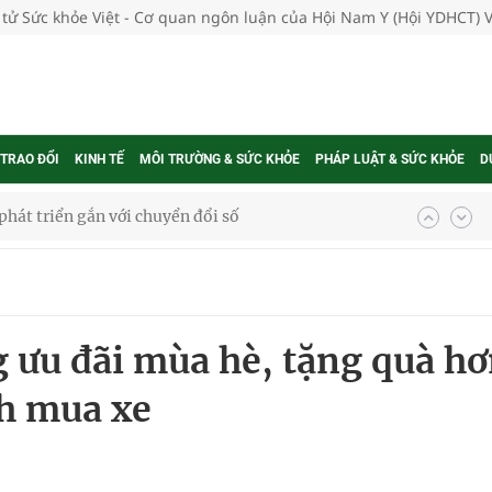
 tử Sức khỏe Việt - Cơ quan ngôn luận của Hội Nam Y (Hội YDHCT) 
 TRAO ĐỔI
KINH TẾ
MÔI TRƯỜNG & SỨC KHỎE
PHÁP LUẬT & SỨC KHỎE
D
hát triển gắn với chuyển đổi số
ờng Phú Thạnh
hìn phụ nữ mỗi năm
 ưu đãi mùa hè, tặng quà h
ch mua xe
ợng thuốc