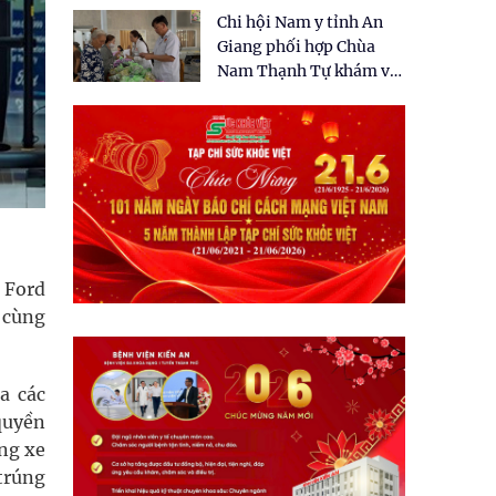
tặng quà cho 150 người
Chi hội Nam y tỉnh An
dân tại xã Tân Tập
Giang phối hợp Chùa
Nam Thạnh Tự khám và
cấp thuốc miễn phí cho
nhân dân
 Ford
 cùng
a các
 quyền
ng xe
trúng