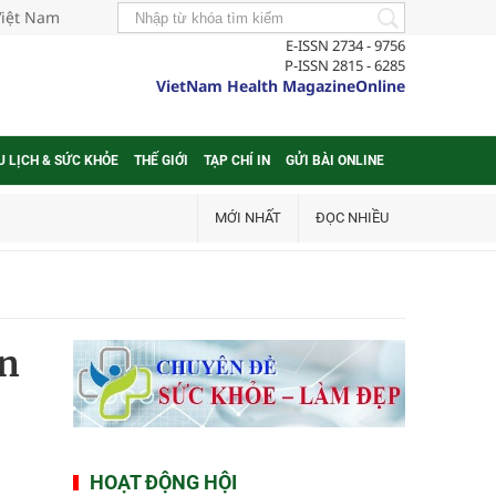
Việt Nam
E-ISSN 2734 - 9756
P-ISSN 2815 - 6285
VietNam Health MagazineOnline
U LỊCH & SỨC KHỎE
THẾ GIỚI
TẠP CHÍ IN
GỬI BÀI ONLINE
MỚI NHẤT
ĐỌC NHIỀU
ơn
HOẠT ĐỘNG HỘI