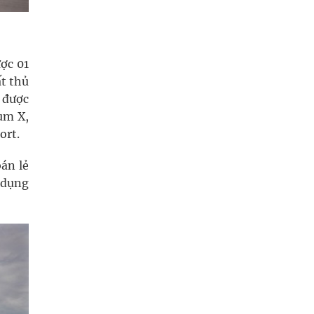
ợc 01
ất thủ
 được
ium X,
ort.
bán lẻ
 dụng