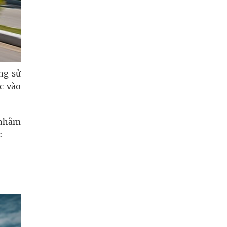
ng sử
c vào
 nhằm
: