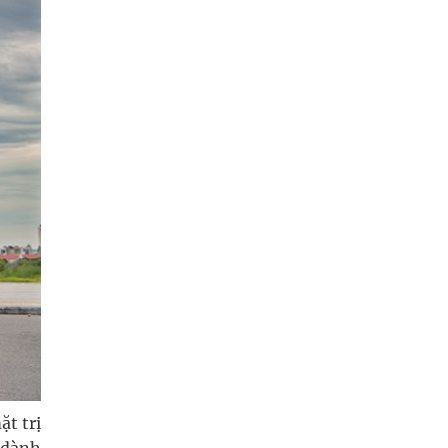
t trị
 dành