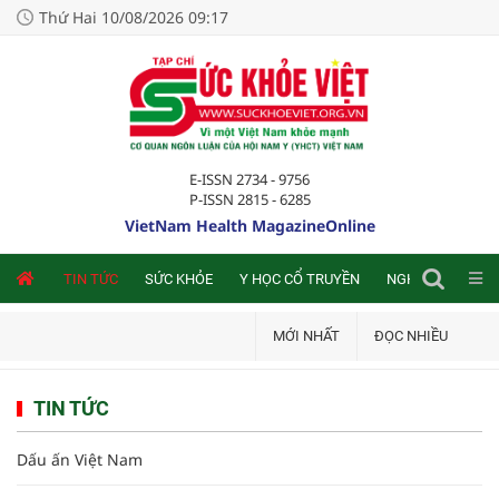
Thứ Hai 10/08/2026 09:17
E-ISSN 2734 - 9756
P-ISSN 2815 - 6285
VietNam Health MagazineOnline
NLINE
TIN TỨC
SỨC KHỎE
Y HỌC CỔ TRUYỀN
NGHIÊN CỨU TRA
MỚI NHẤT
ĐỌC NHIỀU
TIN TỨC
Dấu ấn Việt Nam