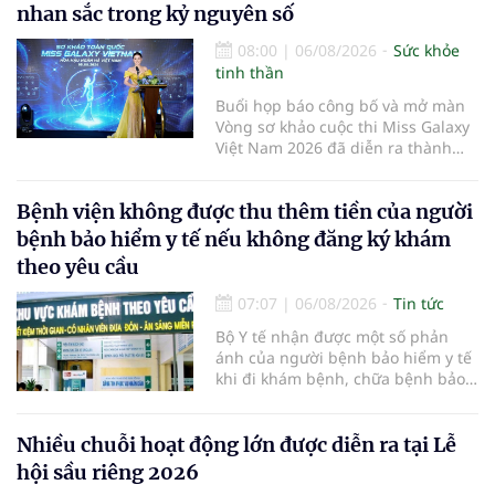
nhan sắc trong kỷ nguyên số
08:00
|
06/08/2026
Sức khỏe
tinh thần
Buổi họp báo công bố và mở màn
Vòng sơ khảo cuộc thi Miss Galaxy
Việt Nam 2026 đã diễn ra thành
công rực rỡ. Sự kiện đánh dấu sự
khởi đầu của một đấu trường nhan
Bệnh viện không được thu thêm tiền của người
sắc quy mô, khác biệt và tiên
phong – nơi tôn vinh vẻ đẹp thời
bệnh bảo hiểm y tế nếu không đăng ký khám
đại mới kết hợp giữa Tri thức, Bản
theo yêu cầu
lĩnh, Văn hóa và Công nghệ số
07:07
|
06/08/2026
Tin tức
Bộ Y tế nhận được một số phản
ánh của người bệnh bảo hiểm y tế
khi đi khám bệnh, chữa bệnh bảo
hiểm y tế đúng trình tự, thủ tục
quy định, không đăng ký khám
bệnh, chữa bệnh theo yêu cầu
Nhiều chuỗi hoạt động lớn được diễn ra tại Lễ
nhưng vẫn phải nộp thêm các chi
hội sầu riêng 2026
phí khám bệnh, chữa bệnh ngoài