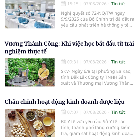
15:15
|
07/08/2026
Tin tức
Nghị quyết số 72-NQ/TW ngày
9/9/2025 của Bộ Chính trị đã đặt ra
yêu cầu phát triển hệ thống y tế
hiện đại, công bằng, chất lượng,
hiệu quả và hội nhập quốc tế.
Vương Thành Công: Khi việc học bắt đầu từ trải
nghiệm thực tế
09:31
|
07/08/2026
Tin tức
SKV- Ngày 6/8 tại phường Ea Kao,
tỉnh Đắk Lắk Công ty TNHH Sản
xuất và Thương mại Vương Thành
Công vừa tổ chức lớp chia sẻ kiến
thức cà phê cấp tốc VTC 13, với sự
tham gia của các chủ doanh
Chấn chỉnh hoạt động kinh doanh dược liệu
nghiệp, chủ quán cà phê, hợp tác
07:07
|
07/08/2026
Tin tức
xã, người làm nông nghiệp và
những người yêu thích cà phê.
Bộ Y tế vừa yêu cầu Sở Y tế các
tỉnh, thành phố tăng cường kiểm
tra, giám sát hoạt động kinh doanh
dược liệu, tập trung vào các cơ sở