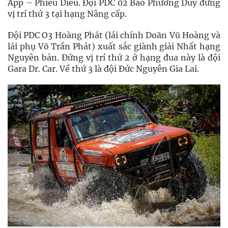
App – Phiêu Diêu. Đội PDC 02 Bảo Phương Duy đứng
vị trí thứ 3 tại hạng Nâng cấp.
Đội PDC O3 Hoàng Phát (lái chính Doãn Vũ Hoàng và
lái phụ Võ Trần Phát) xuất sắc giành giải Nhất hạng
Nguyên bản. Đứng vị trí thứ 2 ở hạng đua này là đội
Gara Dr. Car. Về thứ 3 là đội Đức Nguyễn Gia Lai.