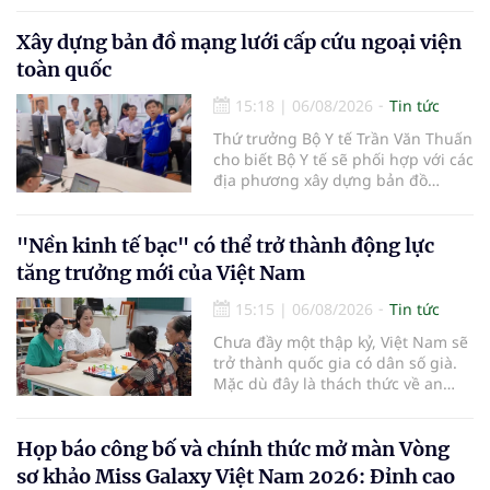
bán lẻ dược liệu, thuốc cổ truyền.
Xây dựng bản đồ mạng lưới cấp cứu ngoại viện
toàn quốc
15:18
|
06/08/2026
Tin tức
Thứ trưởng Bộ Y tế Trần Văn Thuấn
cho biết Bộ Y tế sẽ phối hợp với các
địa phương xây dựng bản đồ
mạng lưới cấp cứu ngoại viện,
đồng thời chuẩn hóa đào tạo, hoàn
thiện cơ chế tài chính và đa dạng
"Nền kinh tế bạc" có thể trở thành động lực
hóa phương tiện nhằm nâng cao
tăng trưởng mới của Việt Nam
năng lực cấp cứu trước viện trên
phạm vi cả nước.
15:15
|
06/08/2026
Tin tức
Chưa đầy một thập kỷ, Việt Nam sẽ
trở thành quốc gia có dân số già.
Mặc dù đây là thách thức về an
sinh xã hội, tuy nhiên cũng mở ra
"nền kinh tế bạc", lĩnh vực dự báo
có giá trị hàng tỷ USD.
Họp báo công bố và chính thức mở màn Vòng
sơ khảo Miss Galaxy Việt Nam 2026: Đỉnh cao