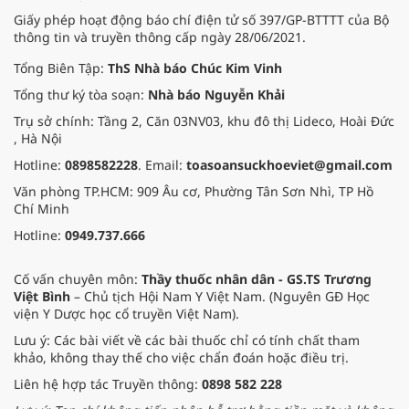
Giấy phép hoạt động báo chí điện tử số 397/GP-BTTTT của Bộ
thông tin và truyền thông cấp ngày 28/06/2021.
Tổng Biên Tập:
ThS Nhà báo Chúc Kim Vinh
Tổng thư ký tòa soạn:
Nhà báo Nguyễn Khải
Trụ sở chính: Tầng 2, Căn 03NV03, khu đô thị Lideco, Hoài Đức
, Hà Nội
Hotline:
0898582228
. Email:
toasoansuckhoeviet@gmail.com
Văn phòng TP.HCM: 909 Âu cơ, Phường Tân Sơn Nhì, TP Hồ
Chí Minh
Hotline:
0949.737.666
Cố vấn chuyên môn:
Thầy thuốc nhân dân - GS.TS Trương
Việt Bình
– Chủ tịch Hội Nam Y Việt Nam. (Nguyên GĐ Học
viện Y Dược học cổ truyền Việt Nam).
Lưu ý: Các bài viết về các bài thuốc chỉ có tính chất tham
khảo, không thay thế cho việc chẩn đoán hoặc điều trị.
Liên hệ hợp tác Truyền thông:
0898 582 228