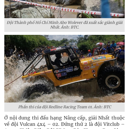
Đội Thành phố Hồ Chí Minh Abo Wolever đã xuất sắc giành giải
Nhất. Ảnh: BTC.
Phần thi của đội Redline Racing Team 01. Ảnh: BTC
Ở nội dung thi đấu hạng Nâng cấp, giải Nhất thuộc
về đội Vulcan 4x4 – 02. Đứng thứ 2 là đội Vitclub –