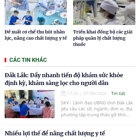
Đề xuất cơ chế thu hút nhân
Triển khai đồng bộ các giải
lực, nâng cao chất lượng y tế
pháp quản lý chất lượng
thuốc
CÁC TIN KHÁC
Đắk Lắk: Đẩy nhanh tiến độ khám sức khỏe
định kỳ, khám sàng lọc cho người dân
17:03
|
07/08/2026
Tin tức
SKV - Lãnh đạo UBND tỉnh Đắk Lắk
yêu cầu các sở, ngành, đơn vị, địa
phương tập trung tháo gỡ khó
khăn để hoàn thành cơ bản việc
khám sức khỏe định kỳ và khám
sàng lọc cho 100% người dân trên
Nhiều lợi thế để nâng chất lượng y tế
địa bàn tỉnh trong tháng 10/2026.