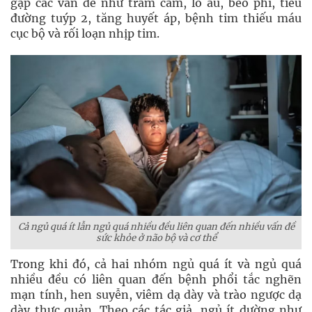
gặp các vấn đề như trầm cảm, lo âu, béo phì, tiểu
đường tuýp 2, tăng huyết áp, bệnh tim thiếu máu
cục bộ và rối loạn nhịp tim.
Cả ngủ quá ít lẫn ngủ quá nhiều đều liên quan đến nhiều vấn đề
sức khỏe ở não bộ và cơ thể
Trong khi đó, cả hai nhóm ngủ quá ít và ngủ quá
nhiều đều có liên quan đến bệnh phổi tắc nghẽn
mạn tính, hen suyễn, viêm dạ dày và trào ngược dạ
dày thực quản. Theo các tác giả, ngủ ít dường như