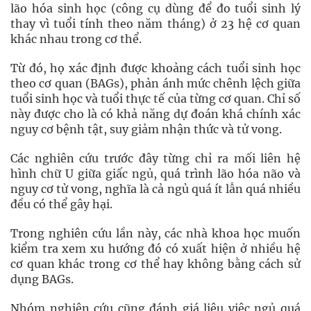
lão hóa sinh học (công cụ dùng để đo tuổi sinh lý
thay vì tuổi tính theo năm tháng) ở 23 hệ cơ quan
khác nhau trong cơ thể.
Từ đó, họ xác định được khoảng cách tuổi sinh học
theo cơ quan (BAGs), phản ánh mức chênh lệch giữa
tuổi sinh học và tuổi thực tế của từng cơ quan. Chỉ số
này được cho là có khả năng dự đoán khá chính xác
nguy cơ bệnh tật, suy giảm nhận thức và tử vong.
Các nghiên cứu trước đây từng chỉ ra mối liên hệ
hình chữ U giữa giấc ngủ, quá trình lão hóa não và
nguy cơ tử vong, nghĩa là cả ngủ quá ít lẫn quá nhiều
đều có thể gây hại.
Trong nghiên cứu lần này, các nhà khoa học muốn
kiểm tra xem xu hướng đó có xuất hiện ở nhiều hệ
cơ quan khác trong cơ thể hay không bằng cách sử
dụng BAGs.
Nhóm nghiên cứu cũng đánh giá liệu việc ngủ quá