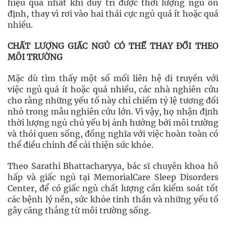
hiệu quả nhất khi duy trì được thời lượng ngủ ổn
định, thay vì rơi vào hai thái cực ngủ quá ít hoặc quá
nhiều.
CHẤT LƯỢNG GIẤC
NGỦ CÓ THỂ THAY ĐỔI THEO
MÔI TRƯỜNG
Mặc dù tìm thấy một số mối liên hệ di truyền với
việc ngủ quá ít hoặc quá nhiều, các nhà nghiên cứu
cho rằng những yếu tố này chỉ chiếm tỷ lệ tương đối
nhỏ trong mẫu nghiên cứu lớn. Vì vậy, họ nhận định
thời lượng ngủ chủ yếu bị ảnh hưởng bởi môi trường
và thói quen sống, đồng nghĩa với việc hoàn toàn có
thể điều chỉnh để cải thiện sức khỏe.
Theo Sarathi Bhattacharyya, bác sĩ chuyên khoa hô
hấp và giấc ngủ tại MemorialCare Sleep Disorders
Center, để có giấc ngủ chất lượng cần kiểm soát tốt
các bệnh lý nền, sức khỏe tinh thần và những yếu tố
gây căng thẳng từ môi trường sống.