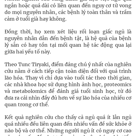
ngắn hoặc quá dài có liên quan đến nguy cơ tử vong
do mọi nguyên nhân, các bệnh lý toàn thân và trầm
cảm ở tuổi già hay không.
Đồng thời, họ xem xét liệu rối loạn giấc ngủ là
nguyên nhân dẫn đến bệnh tật, là hệ quả của bệnh
lý sẵn có hay tồn tại mối quan hệ tác động qua lại
giữa hai yếu tố này.
Theo Tunc Tiryaki, điểm đáng chú ý nhất của nghiên
cứu nằm ở cách tiếp cận toàn diện đối với quá trình
lão hóa. Thay vì chỉ dựa vào tuổi tác theo thời gian,
các nhà khoa học sử dụng hình ảnh học, proteomics
và metabolomics để đánh giá tuổi sinh học, từ đó
đưa ra cái nhìn đầy đủ hơn về sự lão hóa của nhiều cơ
quan trong cơ thể.
Kết quả nghiên cứu cho thấy cả ngủ quá ít lẫn ngủ
quá nhiều đều liên quan đến nhiều vấn đề sức khỏe ở
não bộ và cơ thể. Những người ngủ ít có nguy cơ cao