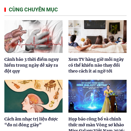
CÙNG CHUYÊN MỤC
Cảnh báo 3 thời điểm nguy
Xem TV hàng giờ mỗi ngày
hiểm trong ngày dễ xảy ra
có thể khiến não thay đổi
đột qụy
theo cách ít ai ngờ tới
Cách âm nhạc trị liệu được
Họp báo công bố và chính
“đo ni đóng giày”
thức mở màn Vòng sơ khảo
Miss Galaxy Việt Nam 2026: