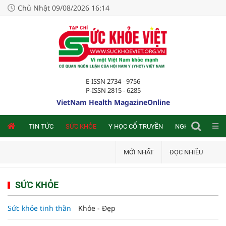
Chủ Nhật 09/08/2026 16:14
E-ISSN 2734 - 9756
P-ISSN 2815 - 6285
VietNam Health MagazineOnline
NLINE
TIN TỨC
SỨC KHỎE
Y HỌC CỔ TRUYỀN
NGHIÊN CỨU TRA
MỚI NHẤT
ĐỌC NHIỀU
SỨC KHỎE
Sức khỏe tinh thần
Khỏe - Đẹp