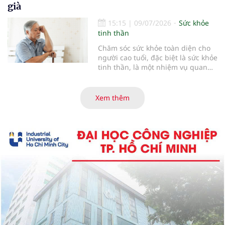
VNV hướng tới kỷ nguyên phát
già
triển bền vững
15:15
|
09/07/2026
Sức khỏe
tinh thần
Chăm sóc sức khỏe toàn diện cho
người cao tuổi, đặc biệt là sức khỏe
tinh thần, là một nhiệm vụ quan
trọng. Bên cạnh việc chăm lo dinh
dưỡng và phòng ngừa bệnh tật,
một tinh thần tích cực sẽ giúp
Xem thêm
người cao tuổi duy trì sự minh
mẫn, giảm nguy cơ mắc bệnh mạn
tính và gắn kết hơn với gia đình,
cộng đồng.