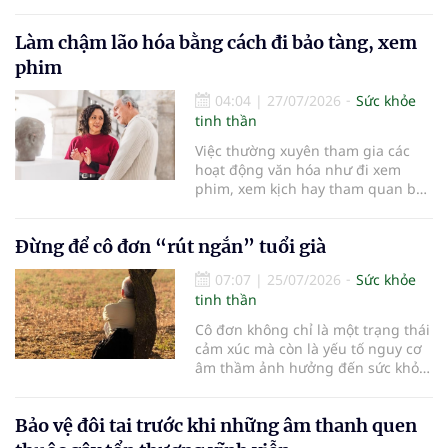
chứng nặng nề hoặc mất khả năng
phục hồi rất cao nếu không được
Làm chậm lão hóa bằng cách đi bảo tàng, xem
cấp cứu kịp thời. Mỗi phút trôi qua
khi xảy ra đột quỵ, gần 2 triệu tế
phim
bào não có thể bị hủy hoại không
thể phục hồi. Vì vậy, việc rút ngắn
04:04
|
27/07/2026
Sức khỏe
thời gian cấp cứu, tái thông mạch
tinh thần
máu não trong “thời gian vàng” có
Việc thường xuyên tham gia các
ý nghĩa quyết định đến khả năng
hoạt động văn hóa như đi xem
sống còn cũng như chất lượng
phim, xem kịch hay tham quan bảo
cuộc sống sau điều trị.
tàng không chỉ mang lại niềm vui
mà còn được chứng minh có thể
Đừng để cô đơn “rút ngắn” tuổi già
cải thiện sức khỏe tinh thần và
tăng cường sự gắn kết xã hội ở
07:07
|
25/07/2026
Sức khỏe
người cao tuổi…
tinh thần
Cô đơn không chỉ là một trạng thái
cảm xúc mà còn là yếu tố nguy cơ
âm thầm ảnh hưởng đến sức khỏe
và tuổi thọ của NCT. Bên cạnh chế
độ dinh dưỡng, vận động hợp lý
Bảo vệ đôi tai trước khi những âm thanh quen
hay kiểm soát bệnh mạn tính; duy
trì sự gắn kết với gia đình và cộng