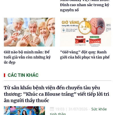
Đỉnh cao nhan sắc trong kỷ
nguyên số
Giữ não bộ minh mẫn: Để
"Giờ vàng" đột quỵ: Ranh
tuổi già vẫn còn những ký
giới của hồi phục và tàn phế
ức đẹp
CÁC TIN KHÁC
Từ sân khấu bệnh viện đến chuyến tàu yêu
thương: "Khúc ca Blouse trắng" viết tiếp lời tri
ân người thầy thuốc
19:03
|
31/07/2026
Sức khỏe
tinh thần