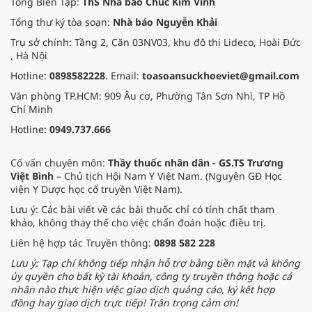
Tổng Biên Tập:
ThS Nhà báo Chúc Kim Vinh
Tổng thư ký tòa soạn:
Nhà báo Nguyễn Khải
Trụ sở chính: Tầng 2, Căn 03NV03, khu đô thị Lideco, Hoài Đức
, Hà Nội
Hotline:
0898582228
. Email:
toasoansuckhoeviet@gmail.com
Văn phòng TP.HCM: 909 Âu cơ, Phường Tân Sơn Nhì, TP Hồ
Chí Minh
Hotline:
0949.737.666
Cố vấn chuyên môn:
Thầy thuốc nhân dân - GS.TS Trương
Việt Bình
– Chủ tịch Hội Nam Y Việt Nam. (Nguyên GĐ Học
viện Y Dược học cổ truyền Việt Nam).
Lưu ý: Các bài viết về các bài thuốc chỉ có tính chất tham
khảo, không thay thế cho việc chẩn đoán hoặc điều trị.
Liên hệ hợp tác Truyền thông:
0898 582 228
Lưu ý: Tạp chí không tiếp nhận hỗ trợ bằng tiền mặt và không
ủy quyền cho bất kỳ tài khoản, công ty truyền thông hoặc cá
nhân nào thực hiện việc giao dịch quảng cáo, ký kết hợp
đồng hay giao dịch trực tiếp! Trân trọng cảm ơn!