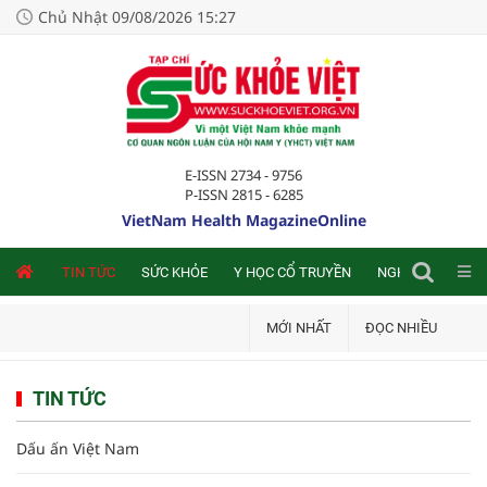
Chủ Nhật 09/08/2026 15:27
E-ISSN 2734 - 9756
P-ISSN 2815 - 6285
VietNam Health MagazineOnline
NLINE
TIN TỨC
SỨC KHỎE
Y HỌC CỔ TRUYỀN
NGHIÊN CỨU TRA
MỚI NHẤT
ĐỌC NHIỀU
TIN TỨC
Dấu ấn Việt Nam