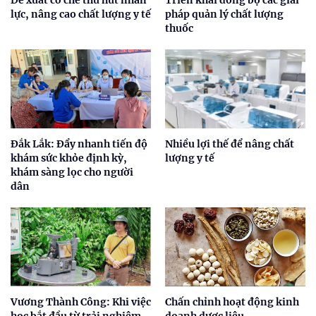
lực, nâng cao chất lượng y tế
pháp quản lý chất lượng
thuốc
Đắk Lắk: Đẩy nhanh tiến độ
Nhiều lợi thế để nâng chất
khám sức khỏe định kỳ,
lượng y tế
khám sàng lọc cho người
dân
Vương Thành Công: Khi việc
Chấn chỉnh hoạt động kinh
học bắt đầu từ trải nghiệm
doanh dược liệu