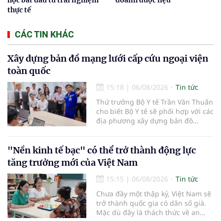
thực tế
CÁC TIN KHÁC
Xây dựng bản đồ mạng lưới cấp cứu ngoại viện
toàn quốc
15:18
|
06/08/2026
Tin tức
Thứ trưởng Bộ Y tế Trần Văn Thuấn
cho biết Bộ Y tế sẽ phối hợp với các
địa phương xây dựng bản đồ
mạng lưới cấp cứu ngoại viện,
đồng thời chuẩn hóa đào tạo, hoàn
thiện cơ chế tài chính và đa dạng
"Nền kinh tế bạc" có thể trở thành động lực
hóa phương tiện nhằm nâng cao
tăng trưởng mới của Việt Nam
năng lực cấp cứu trước viện trên
phạm vi cả nước.
15:15
|
06/08/2026
Tin tức
Chưa đầy một thập kỷ, Việt Nam sẽ
trở thành quốc gia có dân số già.
Mặc dù đây là thách thức về an