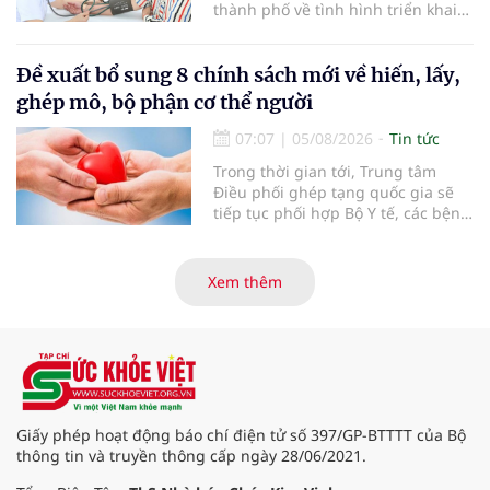
thành phố về tình hình triển khai
khám sức khỏe định kỳ, khám sàng
lọc miễn phí cho người dân, ghi
nhận 32.286.360 người, chiếm gần
Đề xuất bổ sung 8 chính sách mới về hiến, lấy,
30% dân số cả nước đã được khám
ghép mô, bộ phận cơ thể người
sức khỏe định kỳ năm nay.
07:07
|
05/08/2026
Tin tức
Trong thời gian tới, Trung tâm
Điều phối ghép tạng quốc gia sẽ
tiếp tục phối hợp Bộ Y tế, các bệnh
viện và các cơ quan liên quan để
mở rộng mạng lưới điều phối, tăng
cường truyền thông, hoàn thiện
Xem thêm
quy trình chuyên môn và hệ thống
pháp luật để thúc đẩy lĩnh vực
hiến và ghép mô tạng.
Giấy phép hoạt động báo chí điện tử số 397/GP-BTTTT của Bộ
thông tin và truyền thông cấp ngày 28/06/2021.