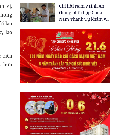
tặng quà cho 150 người
ơn vị,
Chi hội Nam y tỉnh An
dân tại xã Tân Tập
Giang phối hợp Chùa
phòng
Nam Thạnh Tự khám và
ời lao
cấp thuốc miễn phí cho
, lao
nhân dân
c biện
ao hơn