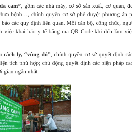
 da cam”
, gồm các nhà máy, cơ sở sản xuất, cơ quan, đ
m chữa bệnh…, chính quyền cơ sở phê duyệt phương án 
 bảo các quy định liên quan. Mỗi cán bộ, công chức, ngư
h việc khai báo y tế bằng mã QR Code khi đến làm việc
u cách ly, “vùng đỏ”
, chính quyền cơ sở quyết định cá
diện tích phù hợp; chủ động quyết định các biện pháp c
i gian ngắn nhất.