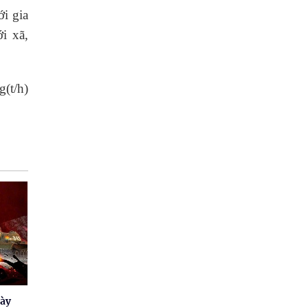
ới gia
i xã,
(t/h)
gày