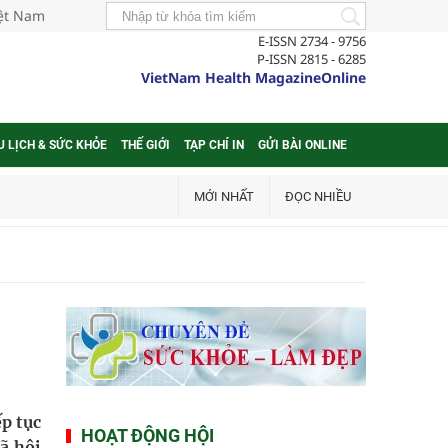
iệt Nam
E-ISSN 2734 - 9756
P-ISSN 2815 - 6285
VietNam Health MagazineOnline
U LỊCH & SỨC KHỎE
THẾ GIỚI
TẠP CHÍ IN
GỬI BÀI ONLINE
MỚI NHẤT
ĐỌC NHIỀU
ếp tục
HOẠT ĐỘNG HỘI
ã hội