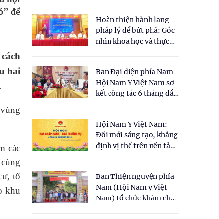
đó” để
Hoàn thiện hành lang
pháp lý để bứt phá: Góc
nhìn khoa học và thực
tiễn tại Tọa đàm " Đề
 cách
xuất một số nội dung
u hai
Ban Đại diện phía Nam
cho Luật Y dược cổ
Hội Nam Y Việt Nam sơ
truyền Việt Nam"
.
kết công tác 6 tháng đầu
năm 2026
 vùng
Hội Nam Y Việt Nam:
Đổi mới sáng tạo, khẳng
định vị thế trên nền tảng
m các
y học cổ truyền và khoa
 cùng
học hiện đại
cư, tổ
Ban Thiện nguyện phía
Nam (Hội Nam y Việt
ho khu
Nam) tổ chức khám chữa
bệnh y học cổ truyền và