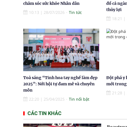
chăm sóc sức khỏe Nhân dân
đổ cả ngà
thủy lợi
10:13
|
28/07/2026
Tin tức
18:21
|
Toả sáng “Tinh hoa tay nghề làm đẹp
Đột phá y 
2025”: Nới hội tự đam mê và chuyên
mới trong 
môn
21:28
|
22:20
|
25/04/2025
Tin nổi bật
CÁC TIN KHÁC