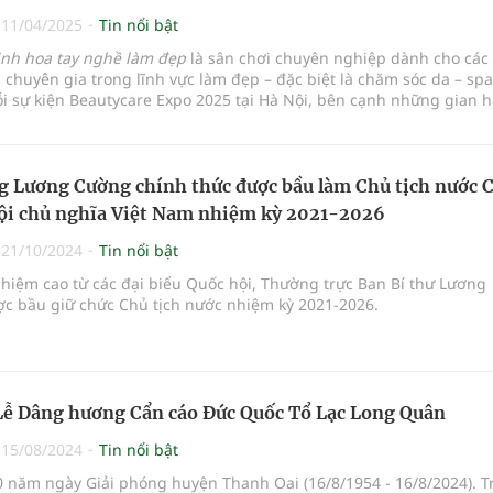
|
11/04/2025
Tin nổi bật
inh hoa tay nghề làm đẹp
là sân chơi chuyên nghiệp dành cho các 
, chuyên gia trong lĩnh vực làm đẹp – đặc biệt là chăm sóc da – sp
i sự kiện Beautycare Expo 2025 tại Hà Nội, bên cạnh những gian 
đẹp chuẩn quốc tế, những buổi hội thảo chuyên sâu, thì cuộc thi 
ghề làm đẹp chuyên đề 'Đón đầu xu hướng chăm sóc da cá nhân hóa
g Lương Cường chính thức được bầu làm Chủ tịch nước 
ội chủ nghĩa Việt Nam nhiệm kỳ 2021-2026
|
21/10/2024
Tin nổi bật
hiệm cao từ các đại biểu Quốc hội, Thường trực Ban Bí thư Lương
c bầu giữ chức Chủ tịch nước nhiệm kỳ 2021-2026.
Lễ Dâng hương Cẩn cáo Đức Quốc Tổ Lạc Long Quân
|
15/08/2024
Tin nổi bật
0 năm ngày Giải phóng huyện Thanh Oai (16/8/1954 - 16/8/2024). T