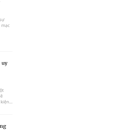
 sự
i mạc
 uy
ột
sẽ
 kiện
 và
ện,
ơng