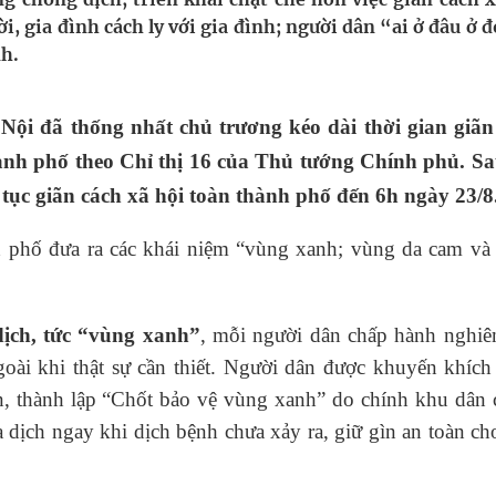
i, gia đình cách ly với gia đình; người dân “ai ở đâu ở 
nh.
uồn lực cho môi trường và cộng đồng
ệnh bảo hiểm y tế nếu không đăng ký khám theo yêu
ội đã thống nhất chủ trương kéo dài thời gian giãn
hành phố theo Chỉ thị 16 của Thủ tướng Chính phủ.
Sa
 tục giãn cách xã hội toàn thành phố đến 6h ngày 23/8
ầm
h phố đưa ra các khái niệm “vùng xanh; vùng da cam và
nghiệm thực tế
dịch, tức “vùng xanh”
, mỗi người dân chấp hành nghiê
goài khi thật sự cần thiết. Người dân được khuyến khích
n, thành lập “Chốt bảo vệ vùng xanh” do chính khu dân 
dịch ngay khi dịch bệnh chưa xảy ra, giữ gìn an toàn c