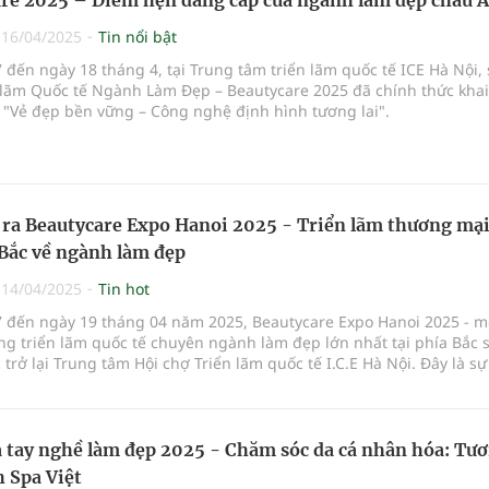
re 2025 – Điểm hẹn đẳng cấp của ngành làm đẹp châu Á
|
16/04/2025
Tin nổi bật
 đến ngày 18 tháng 4, tại Trung tâm triển lãm quốc tế ICE Hà Nội,
n lãm Quốc tế Ngành Làm Đẹp – Beautycare 2025 đã chính thức kha
 "Vẻ đẹp bền vững – Công nghệ định hình tương lai".
 ra Beautycare Expo Hanoi 2025 - Triển lãm thương mại
 Bắc về ngành làm đẹp
|
14/04/2025
Tin hot
7 đến ngày 19 tháng 04 năm 2025, Beautycare Expo Hanoi 2025 - m
g triển lãm quốc tế chuyên ngành làm đẹp lớn nhất tại phía Bắc 
 trở lại Trung tâm Hội chợ Triển lãm quốc tế I.C.E Hà Nội. Đây là sự
g nhằm xúc tiến thương mại, kết nối các doanh nghiệp trong nước
ang kinh doanh ở lĩnh vực mỹ phẩm, chăm sóc sắc đẹp, thẩm mỹ vi
và các công nghệ làm đẹp tiên tiến nhất.
 tay nghề làm đẹp 2025 - Chăm sóc da cá nhân hóa: Tư
h Spa Việt