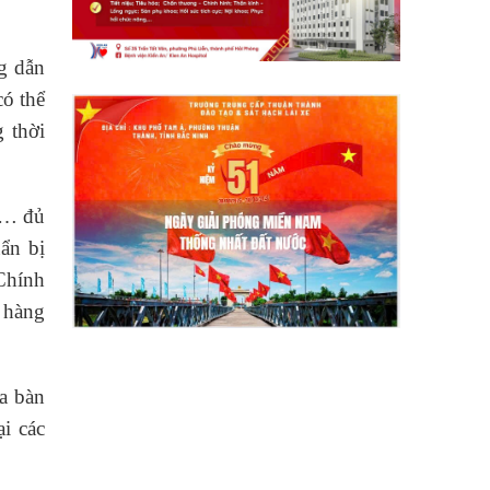
ng dẫn
có thể
g thời
ng… đủ
ẩn bị
Chính
 hàng
a bàn
i các