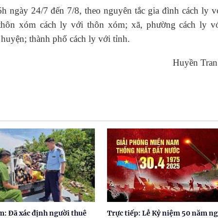
h ngày 24/7 đến 7/8, theo nguyên tắc gia đình cách ly v
thôn xóm cách ly với thôn xóm; xã, phường cách ly vớ
huyện; thành phố cách ly với tỉnh.
Huyền Trang
: Đã xác định người thuê
Trực tiếp: Lễ Kỷ niệm 50 năm n