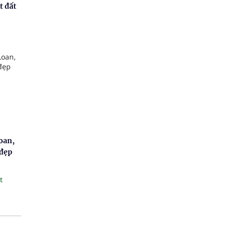
t đất
oan,
 đẹp
t