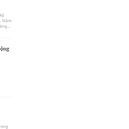
kỹ
a. Nằm
hàng
giao
'.
Cộng
rong