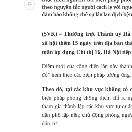
bảo vệ sức khỏe Nhân dân
theo nguyên tắc người cách ly với ngườ
đảm bảo khống chế sự lây lan dịch bệ
Không chỉ cắt tóc, Đông Tây Barbershop dành ng
Bệnh viện không được thu thêm tiền của người b
(SVK) –
Thường trực Thành uỷ Hà N
xã hội thêm 15 ngày trên địa bàn t
cầu
tuần áp dụng Chỉ thị 16, Hà Nội tiếp
Ung thư thận: Nguy hiểm vì tiến triển quá âm th
Điểm mới của công điện lần này thàn
Vương Thành Công: Khi việc học bắt đầu từ trải 
đỏ” kèm theo các biện pháp tương ứng.
Chấn chỉnh hoạt động kinh doanh dược liệu
Theo đó, tại các khu vực không có 
biện pháp phòng chống dịch, chỉ ra n
tham gia thành lập các khu vực tự quả
dân phố lập nên; chủ động phòng ngừa 
dân cư.