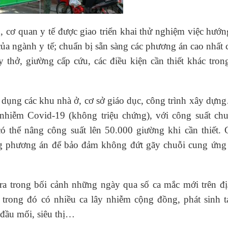
, cơ quan y tế được giao triển khai thử nghiệm việc hướ
của ngành y tế; chuẩn bị sẵn sàng các phương án cao nhất 
 thở, giường cấp cứu, các điều kiện cần thiết khác tron
g dụng các khu nhà ở, cơ sở giáo dục, công trình xây dự
nhiễm Covid-19 (không triệu chứng), với công suất chu
có thể nâng công suất lên 50.000 giường khi cần thiết.
ng phương án để bảo đảm không đứt gãy chuỗi cung ứng
ra trong bối cảnh những ngày qua số ca mắc mới trên đị
 trong đó có nhiều ca lây nhiễm cộng đồng, phát sinh tạ
đầu mối, siêu thị…