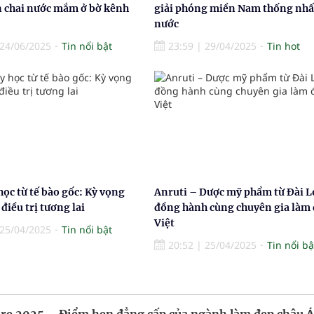
n chai nước mắm ở bờ kênh
giải phóng miền Nam thống nhấ
nước
24/06/2025
Tin nổi bật
23:59
|
29/04/2025
Tin hot
học từ tế bào gốc: Kỳ vọng
Anruti – Dược mỹ phẩm từ Đài L
điều trị tương lai
đồng hành cùng chuyên gia làm
Việt
25/04/2025
Tin nổi bật
20:52
|
25/04/2025
Tin nổi bậ