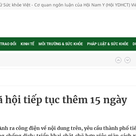
tử Sức khỏe Việt - Cơ quan ngôn luận của Hội Nam Y (Hội YDHCT) V
 TRAO ĐỔI
KINH TẾ
MÔI TRƯỜNG & SỨC KHỎE
PHÁP LUẬT & SỨC KHỎE
D
ngừa ung thư
 Máu Của Các Loài Nhân Sâm (Panax Spp.): Tổng
 hội tiếp tục thêm 15 ngày
oàn quốc
g trưởng mới của Việt Nam
phương hai cấp trong quản lý hoạt động nha khoa,
nh ra công điện về nội dung trên, yêu cầu thành phố ti
 chống dịch; triển khai chặt chẽ hơn việc giãn cách x