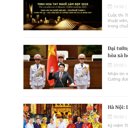
14:50
Cuộc thi
T
thuật viên
trong chuỗ
ngành làm 
lưu tay n
Đại tướn
hòa xã h
20:00
Nhận tín n
Cường đượ
Hà Nội: 
00:00
Kỷ niệm 7