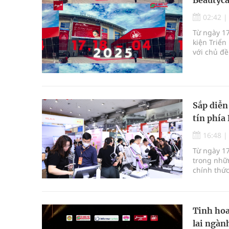
Beautyca
02:42
Từ ngày 17
kiện Triể
với chủ đề
Sắp diễn
tín phía
16:48
Từ ngày 1
trong nhữn
chính thức
quan trọn
quốc tế đ
tóc, móng 
Tinh hoa
lai ngàn