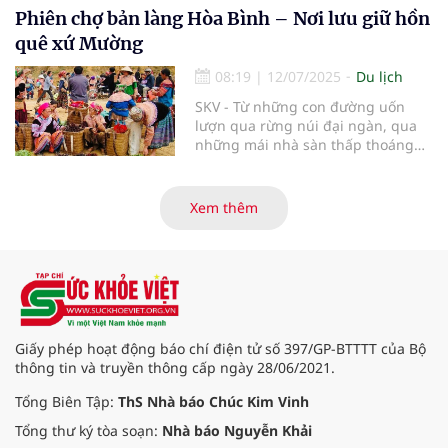
Quần thể di tích và danh thắng
Phiên chợ bản làng Hòa Bình – Nơi lưu giữ hồn
Yên Tử - Vĩnh Nghiêm - Côn Sơn,
quê xứ Mường
Kiếp Bạc là Di sản văn hóa thế giới.
08:19
|
12/07/2025
Du lịch
SKV - Từ những con đường uốn
lượn qua rừng núi đại ngàn, qua
những mái nhà sàn thấp thoáng
giữa bạt ngàn màu xanh, phiên
chợ vùng cao Hòa Bình hiện ra như
một bức tranh sống động, mộc
Xem thêm
mạc và đậm chất nhân văn. Ở nơi
ấy, không chỉ có những món hàng
trao đổi, mà còn là không gian văn
hóa, là nơi kết nối tình người, gìn
giữ phong tục truyền thống của
đồng bào các dân tộc nơi đại ngàn
Tây Bắc.
Giấy phép hoạt động báo chí điện tử số 397/GP-BTTTT của Bộ
thông tin và truyền thông cấp ngày 28/06/2021.
Tổng Biên Tập:
ThS Nhà báo Chúc Kim Vinh
Tổng thư ký tòa soạn:
Nhà báo Nguyễn Khải