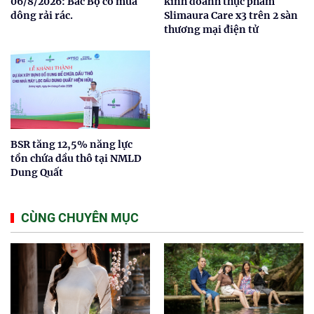
06/8/2026: Bắc Bộ có mưa
kinh doanh thực phẩm
dông rải rác.
Slimaura Care x3 trên 2 sàn
thương mại điện tử
BSR tăng 12,5% năng lực
tồn chứa dầu thô tại NMLD
Dung Quất
CÙNG CHUYÊN MỤC