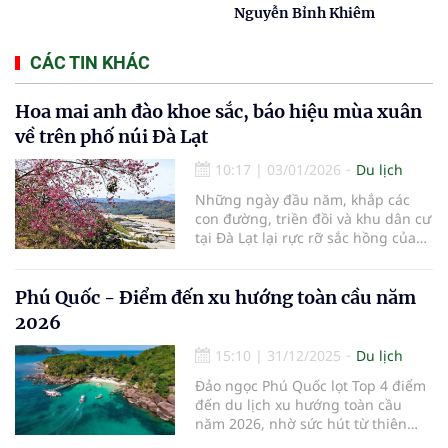
Nguyễn Bỉnh Khiêm
CÁC TIN KHÁC
Hoa mai anh đào khoe sắc, báo hiệu mùa xuân
về trên phố núi Đà Lạt
10:17
|
03/01/2026
Du lịch
Những ngày đầu năm, khắp các
con đường, triền đồi và khu dân cư
tại Đà Lạt lại rực rỡ sắc hồng của
hoa mai anh đào – loài hoa đặc
trưng, gắn liền với mùa xuân nơi
phố núi cao nguyên. Mai anh đào
Phú Quốc - Điểm đến xu hướng toàn cầu năm
thường nở rộ từ cuối tháng 12 đến
2026
khoảng tháng 2 hằng năm, khi tiết
trời se lạnh, nắng nhẹ. Khác với
15:10
|
31/12/2025
Du lịch
sắc vàng của mai phương Nam hay
Đảo ngọc Phú Quốc lọt Top 4 điểm
vẻ trắng tinh khôi của hoa đào
đến du lịch xu hướng toàn cầu
miền Bắc, mai anh đào mang sắc
năm 2026, nhờ sức hút từ thiên
hồng phớt dịu dàng, tạo nên vẻ
nhiên nguyên sơ, văn hóa định
đẹp vừa lãng mạn vừa trầm mặc,