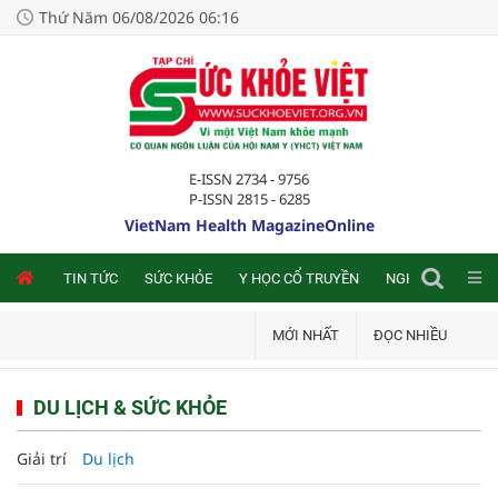
Thứ Năm 06/08/2026 06:16
E-ISSN 2734 - 9756
P-ISSN 2815 - 6285
VietNam Health MagazineOnline
NLINE
TIN TỨC
SỨC KHỎE
Y HỌC CỔ TRUYỀN
NGHIÊN CỨU TRA
MỚI NHẤT
ĐỌC NHIỀU
DU LỊCH & SỨC KHỎE
Giải trí
Du lịch