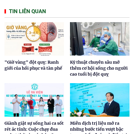
TIN LIÊN QUAN
"Giờ vàng" đột quỵ: Ranh
Kỹ thuật chuyên sâu mở
giới của hồi phục và tàn phế
thêm cơ hội sống cho người
cao tuổi bị đột quỵ
Giành giật sự sống hai ca sốt
Miễn dịch trị liệu mở ra
rét ác tính: Cuộc chạy đua
những bước tiến vượt bậc