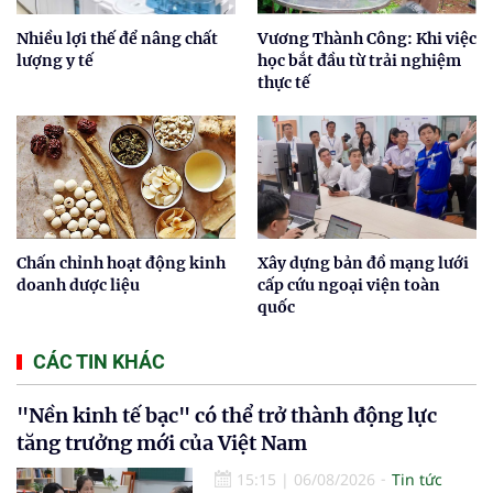
Nhiều lợi thế để nâng chất
Vương Thành Công: Khi việc
lượng y tế
học bắt đầu từ trải nghiệm
thực tế
Chấn chỉnh hoạt động kinh
Xây dựng bản đồ mạng lưới
doanh dược liệu
cấp cứu ngoại viện toàn
quốc
CÁC TIN KHÁC
"Nền kinh tế bạc" có thể trở thành động lực
tăng trưởng mới của Việt Nam
15:15
|
06/08/2026
Tin tức