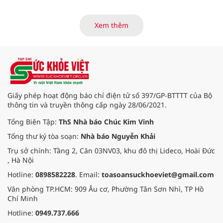
ca Blouse trắng" đã chính thức
khởi động hành trình năm 2026 với
điểm dừng chân đầu tiên tại Bệnh
Xem thêm
viện Bạch Mai cơ sở Ninh Bình.
Giấy phép hoạt động báo chí điện tử số 397/GP-BTTTT của Bộ
thông tin và truyền thông cấp ngày 28/06/2021.
Tổng Biên Tập:
ThS Nhà báo Chúc Kim Vinh
Tổng thư ký tòa soạn:
Nhà báo Nguyễn Khải
Trụ sở chính: Tầng 2, Căn 03NV03, khu đô thị Lideco, Hoài Đức
, Hà Nội
Hotline:
0898582228
. Email:
toasoansuckhoeviet@gmail.com
Văn phòng TP.HCM: 909 Âu cơ, Phường Tân Sơn Nhì, TP Hồ
Chí Minh
Hotline:
0949.737.666