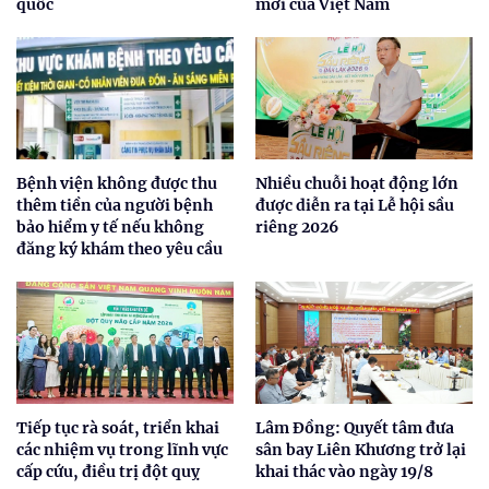
quốc
mới của Việt Nam
Bệnh viện không được thu
Nhiều chuỗi hoạt động lớn
thêm tiền của người bệnh
được diễn ra tại Lễ hội sầu
bảo hiểm y tế nếu không
riêng 2026
đăng ký khám theo yêu cầu
Tiếp tục rà soát, triển khai
Lâm Đồng: Quyết tâm đưa
các nhiệm vụ trong lĩnh vực
sân bay Liên Khương trở lại
cấp cứu, điều trị đột quỵ
khai thác vào ngày 19/8