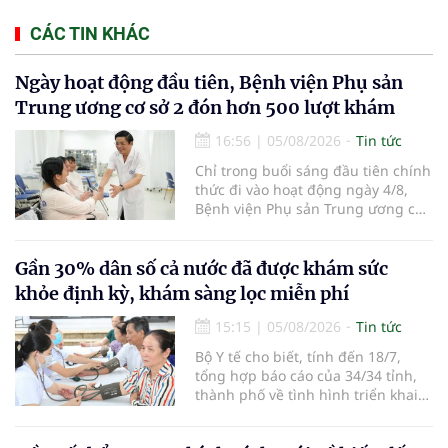
CÁC TIN KHÁC
Ngày hoạt động đầu tiên, Bệnh viện Phụ sản
Trung ương cơ sở 2 đón hơn 500 lượt khám
16:56
|
05/08/2026
Tin tức
Chỉ trong buổi sáng đầu tiên chính
thức đi vào hoạt động ngày 4/8,
Bệnh viện Phụ sản Trung ương cơ
sở 2 đã tiếp đón hơn 500 lượt
người đến khám, điều trị và đón
em bé đầu tiên chào đời.
Gần 30% dân số cả nước đã được khám sức
khỏe định kỳ, khám sàng lọc miễn phí
15:15
|
05/08/2026
Tin tức
Bộ Y tế cho biết, tính đến 18/7,
tổng hợp báo cáo của 34/34 tỉnh,
thành phố về tình hình triển khai
khám sức khỏe định kỳ, khám sàng
lọc miễn phí cho người dân, ghi