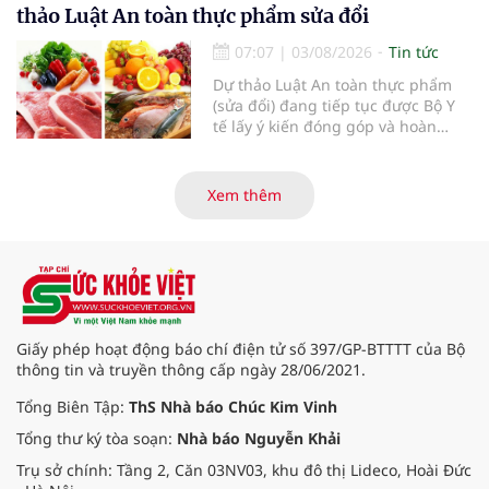
thảo Luật An toàn thực phẩm sửa đổi
07:07
|
03/08/2026
Tin tức
Dự thảo Luật An toàn thực phẩm
(sửa đổi) đang tiếp tục được Bộ Y
tế lấy ý kiến đóng góp và hoàn
thiện với nhiều chính sách nhằm
đổi mới phương thức quản lý, tăng
cường hậu kiểm, ứng dụng chuyển
Xem thêm
đổi số, kiểm soát nguy cơ theo toàn
bộ chuỗi cung ứng và nâng cao
hiệu quả quản lý loại hình thức ăn
đường phố, bếp ăn tập thể, góp
phần nâng cao hiệu quả bảo đảm
an toàn thực phẩm trong giai đoạn
mới.
Giấy phép hoạt động báo chí điện tử số 397/GP-BTTTT của Bộ
thông tin và truyền thông cấp ngày 28/06/2021.
Tổng Biên Tập:
ThS Nhà báo Chúc Kim Vinh
Tổng thư ký tòa soạn:
Nhà báo Nguyễn Khải
Trụ sở chính: Tầng 2, Căn 03NV03, khu đô thị Lideco, Hoài Đức