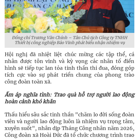
Đồng chí Trương Văn Chính – Tân Chủ tịch Công ty TNHH
Thiết bị công nghiệp Bảo Vinh phát biểu nhận nhiệm vụ
Hội nghị đã nhiệt liệt chúc mừng các tập thể, cá
nhân được tôn vinh và kỳ vọng các nhân tố điển
hình sẽ tiếp tục lan tỏa tinh thần thi đua, đóng góp
tích cực vào sự phát triển chung của phong trào
công đoàn toàn xã.
Ấm áp nghĩa tình: Trao quà hỗ trợ người lao động
hoàn cảnh khó khăn
Thấu hiểu sâu sắc tinh thần "chăm lo đời sống đoàn
viên và người lao động luôn là nhiệm vụ trọng tâm,
xuyên suốt", nhân dịp Tháng Công nhân năm 2026,
Công đoàn xã Hoài Đức đã tổ chức chương trình trao