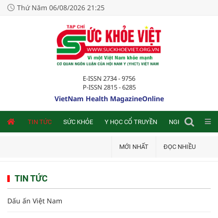
Thứ Năm 06/08/2026 21:25
E-ISSN 2734 - 9756
P-ISSN 2815 - 6285
VietNam Health MagazineOnline
NLINE
TIN TỨC
SỨC KHỎE
Y HỌC CỔ TRUYỀN
NGHIÊN CỨU TRA
MỚI NHẤT
ĐỌC NHIỀU
TIN TỨC
Dấu ấn Việt Nam