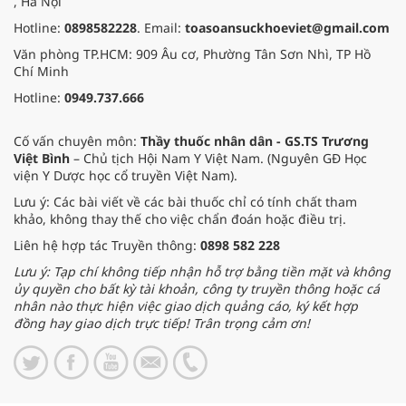
, Hà Nội
Hotline:
0898582228
. Email:
toasoansuckhoeviet@gmail.com
Văn phòng TP.HCM: 909 Âu cơ, Phường Tân Sơn Nhì, TP Hồ
Chí Minh
Hotline:
0949.737.666
Cố vấn chuyên môn:
Thầy thuốc nhân dân - GS.TS Trương
Việt Bình
– Chủ tịch Hội Nam Y Việt Nam. (Nguyên GĐ Học
viện Y Dược học cổ truyền Việt Nam).
Lưu ý: Các bài viết về các bài thuốc chỉ có tính chất tham
khảo, không thay thế cho việc chẩn đoán hoặc điều trị.
Liên hệ hợp tác Truyền thông:
0898 582 228
Lưu ý: Tạp chí không tiếp nhận hỗ trợ bằng tiền mặt và không
ủy quyền cho bất kỳ tài khoản, công ty truyền thông hoặc cá
nhân nào thực hiện việc giao dịch quảng cáo, ký kết hợp
đồng hay giao dịch trực tiếp! Trân trọng cảm ơn!