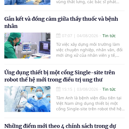
vùng thắt lưng, các bác sĩ phát
hiện khối u thận phải kích thước
khoảng 3cm, nghi ngờ ung thư
biểu mô tế bào thận. Với khối u còn
Gắn kết và đồng cảm giữa thầy thuốc và bệnh
ở giai đoạn sớm, người bệnh được
nhân
chỉ định cắt bán phần thận phải
bằng phẫu thuật robot thay vì phải
07:07
|
04/08/2026
Tin tức
cắt bỏ toàn bộ quả thận như trước
Từ việc xây dựng môi trường làm
đây.
việc chuyên nghiệp, nhân văn, đổi
mới ứng xử của nhân viên y tế,
Bệnh viện đa khoa khu vực Phúc
Yên (tỉnh Phú Thọ) đã tạo nên sự
đồng cảm, gắn kết cao giữa thầy
Ứng dụng thiết bị một cổng Single-site trên
thuốc với bệnh nhân.
robot thế hệ mới trong điều trị ung thư
15:15
|
03/08/2026
Tin tức
Tâm Anh là bệnh viện đầu tiên tại
Việt Nam ứng dụng thiết bị một
cổng Single-site trên robot thế hệ
mới điều trị ung thư tuyến tiền liệt,
nhân đôi hiệu quả.
Những điểm mới theo 4 chính sách trong dự