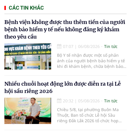
CÁC TIN KHÁC
Bệnh viện không được thu thêm tiền của người
bệnh bảo hiểm y tế nếu không đăng ký khám
theo yêu cầu
07:07
|
06/08/2026
Tin tức
Bộ Y tế nhận được một số phản
ánh của người bệnh bảo hiểm y tế
khi đi khám bệnh, chữa bệnh bảo
hiểm y tế đúng trình tự, thủ tục
quy định, không đăng ký khám
bệnh, chữa bệnh theo yêu cầu
Nhiều chuỗi hoạt động lớn được diễn ra tại Lễ
nhưng vẫn phải nộp thêm các chi
hội sầu riêng 2026
phí khám bệnh, chữa bệnh ngoài
phần cùng chi trả.
20:32
|
05/08/2026
Tin tức
Chiều 5/8, tại phường Buôn Ma
Thuột, Ban tổ chức Lễ hội Sầu
riêng Đắk Lắk 2026 tổ chức họp
báo thông tin về các hoạt động của