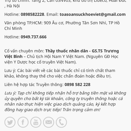
Trụ sở chính: Tầng 2, Căn 03NV03, khu đô thị Lideco, Hoài Đức
, Hà Nội
Hotline:
0898582228
. Email:
toasoansuckhoeviet@gmail.com
Văn phòng TP.HCM: 909 Âu cơ, Phường Tân Sơn Nhì, TP Hồ
Chí Minh
Hotline:
0949.737.666
Cố vấn chuyên môn:
Thầy thuốc nhân dân - GS.TS Trương
Việt Bình
– Chủ tịch Hội Nam Y Việt Nam. (Nguyên GĐ Học
viện Y Dược học cổ truyền Việt Nam).
Lưu ý: Các bài viết về các bài thuốc chỉ có tính chất tham
khảo, không thay thế cho việc chẩn đoán hoặc điều trị.
Liên hệ hợp tác Truyền thông:
0898 582 228
Lưu ý: Tạp chí không tiếp nhận hỗ trợ bằng tiền mặt và không
ủy quyền cho bất kỳ tài khoản, công ty truyền thông hoặc cá
nhân nào thực hiện việc giao dịch quảng cáo, ký kết hợp
đồng hay giao dịch trực tiếp! Trân trọng cảm ơn!