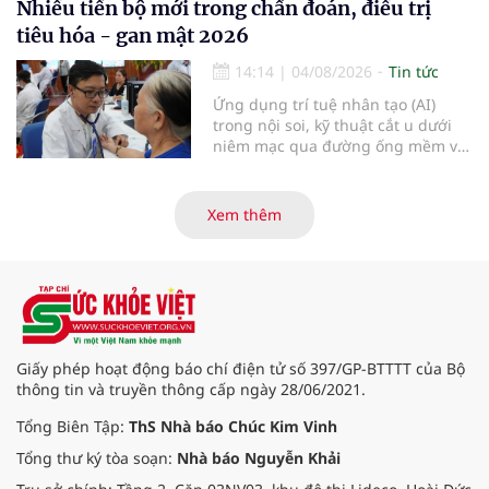
điểm dừng chân đầu tiên tại Bệnh
Nhiều tiến bộ mới trong chẩn đoán, điều trị
viện Bạch Mai cơ sở Ninh Bình.
tiêu hóa - gan mật 2026
14:14
|
04/08/2026
Tin tức
Ứng dụng trí tuệ nhân tạo (AI)
trong nội soi, kỹ thuật cắt u dưới
niêm mạc qua đường ống mềm và
các tiến bộ mới hướng tới "chữa
khỏi chức năng" bệnh viêm gan B
là những nội dung trọng tâm được
Xem thêm
báo cáo tại Hội thảo khoa học cập
nhật chẩn đoán và điều trị bệnh lý
tiêu hóa - gan mật vừa diễn ra
ngày 1/8 tại Bệnh viện Đại học
quốc tế Hồng Bàng.
Giấy phép hoạt động báo chí điện tử số 397/GP-BTTTT của Bộ
thông tin và truyền thông cấp ngày 28/06/2021.
Tổng Biên Tập:
ThS Nhà báo Chúc Kim Vinh
Tổng thư ký tòa soạn:
Nhà báo Nguyễn Khải