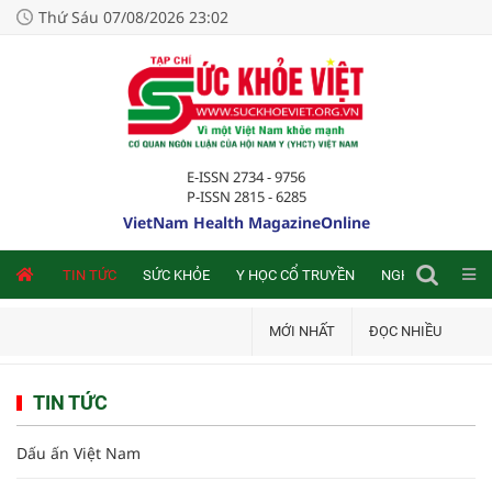
Thứ Sáu 07/08/2026 23:02
E-ISSN 2734 - 9756
P-ISSN 2815 - 6285
VietNam Health MagazineOnline
NLINE
TIN TỨC
SỨC KHỎE
Y HỌC CỔ TRUYỀN
NGHIÊN CỨU TRA
MỚI NHẤT
ĐỌC NHIỀU
TIN TỨC
Dấu ấn Việt Nam