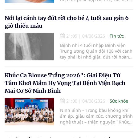
viện và các cơ quan liên quan để
mở rộng mạng lưới điều phối, tăng
cường truyền thông, hoàn thiện
Nối lại cánh tay đứt rời cho bé 4 tuổi sau gần 6
quy trình chuyên môn và hệ thống
giờ thiếu máu
pháp luật để thúc đẩy lĩnh vực
hiến và ghép mô tạng.
21:09
|
04/08/2026
Tin tức
Bệnh nhi 4 tuổi nhập Bệnh viện
Trung ương Quân đội 108 với cánh
tay phải bị nhổ giật, đứt rời hoàn
toàn do tai nạn giao thông. Dù
mạch máu, thần kinh bị tổn
thương nặng và thời gian thiếu
Khúc Ca Blouse Trắng 2026": Giai Điệu Từ
máu kéo dài, các bác sĩ đã tái lập
Tâm Khơi Mầm Hy Vọng Tại Bệnh Viện Bạch
tuần hoàn thành công sau ca vi
Mai Cơ Sở Ninh Bình
phẫu kéo dài 3 giờ.
21:00
|
04/08/2026
Sức khỏe
Ninh Bình – Trong bầu không khí
ấm áp, giàu cảm xúc, chương trình
nghệ thuật – thiện nguyện "Khúc
ca Blouse trắng" đã chính thức
khởi động hành trình năm 2026 với