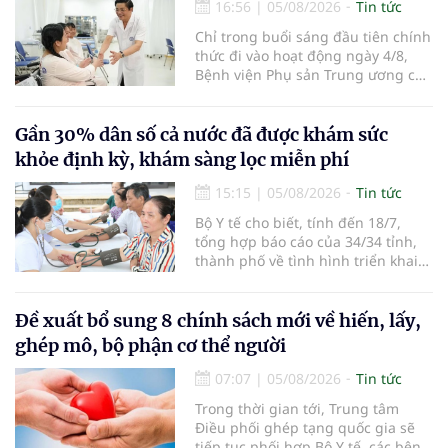
đường bay nội địa và quốc tế.
16:56
|
05/08/2026
Tin tức
Chỉ trong buổi sáng đầu tiên chính
thức đi vào hoạt động ngày 4/8,
Bệnh viện Phụ sản Trung ương cơ
sở 2 đã tiếp đón hơn 500 lượt
người đến khám, điều trị và đón
em bé đầu tiên chào đời.
Gần 30% dân số cả nước đã được khám sức
khỏe định kỳ, khám sàng lọc miễn phí
15:15
|
05/08/2026
Tin tức
Bộ Y tế cho biết, tính đến 18/7,
tổng hợp báo cáo của 34/34 tỉnh,
thành phố về tình hình triển khai
khám sức khỏe định kỳ, khám sàng
lọc miễn phí cho người dân, ghi
nhận 32.286.360 người, chiếm gần
Đề xuất bổ sung 8 chính sách mới về hiến, lấy,
30% dân số cả nước đã được khám
ghép mô, bộ phận cơ thể người
sức khỏe định kỳ năm nay.
07:07
|
05/08/2026
Tin tức
Trong thời gian tới, Trung tâm
Điều phối ghép tạng quốc gia sẽ
tiếp tục phối hợp Bộ Y tế, các bệnh