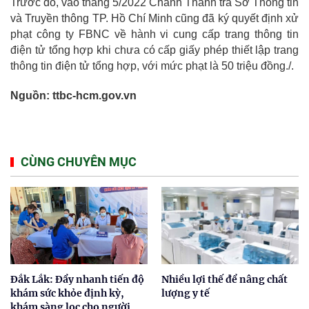
Trước đó, vào tháng 5/2022 Chánh Thanh tra Sở Thông tin
và Truyền thông TP. Hồ Chí Minh cũng đã ký quyết định xử
phạt công ty FBNC về hành vi cung cấp trang thông tin
điện tử tổng hợp khi chưa có cấp giấy phép thiết lập trang
thông tin điện tử tổng hợp, với mức phạt là 50 triệu đồng./.
N
guồn:
ttbc-hcm.gov.vn
CÙNG CHUYÊN MỤC
Đắk Lắk: Đẩy nhanh tiến độ
Nhiều lợi thế để nâng chất
khám sức khỏe định kỳ,
lượng y tế
khám sàng lọc cho người