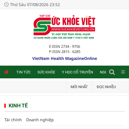
Thứ Sáu 07/08/2026 23:52
E-ISSN 2734 - 9756
P-ISSN 2815 - 6285
VietNam Health MagazineOnline
NLINE
TIN TỨC
SỨC KHỎE
Y HỌC CỔ TRUYỀN
NGHIÊN CỨU TRA
MỚI NHẤT
ĐỌC NHIỀU
KINH TẾ
Tài chính
Doanh nghiệp