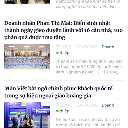
được đánh giá cao nhờ độ bền và
công nghệ trị liệu tiên tiến. Việc
mua sản phẩm đã qua sử dụng là
phương án tối ưu hóa chi phí hiệu
Doanh nhân Phan Thị Mai: Biến sinh nhật
quả. Tuy nhiên, để đảm bảo hiệu
quả trị liệu và an toàn đầu tư, cần
thành ngày gieo duyên lành với 16 căn nhà, 100
thẩm định nghiêm ngặt tình trạng
phần quà được trao tặng
kỹ thuật, nguồn gốc hợp pháp, và
chế độ bảo hành kèm theo.
09:31
|
07/10/2025
Doanh
nghiệp
Thay vì sân khấu lung linh hay tiệc
xa hoa, ngày 5/10/2025, tại Tu viện
Vĩnh Nghiêm (Quận 12, TP.HCM),
doanh nhân Phan Thị Mai – Tổng
Giám Đốc Hệ thống Thẩm mỹ viện
Món Việt bất ngờ chinh phục khách quốc tế
Mailisa, pháp danh Tâm Hương –
đã chọn cho mình một cách mừng
trong sự kiện ngoại giao hoàng gia
sinh nhật thật đặc biệt: biến ngày
riêng thành ngày gieo duyên lành
20:47
|
28/09/2025
Doanh
cho cộng đồng. Không hoa, không
nghiệp
quà, chỉ có tiếng chuông chùa
Nhiều khách quốc tế bày tỏ sự ấn
ngân vang, nghi thức tụng Kinh
tượng và thích thú khi lần đầu trải
Dược Sư và pháp thoại xúc động về