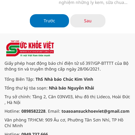
nghiệm những ly kem, sữa chua
đạo hiếu của Thượng tọa Thích
hay trà kombucha mát lành từ
Giác Dũng. Hơn 100 chư Tăng,
Vinamilk.
hàng nghìn cán bộ nhân viên
Trước
Sau
Mailisa và đông đảo thân hữu đã
cùng hiện diện, hòa mình vào bầu
không khí thanh tịnh nhưng chan
chứa tình người.
Giấy phép hoạt động báo chí điện tử số 397/GP-BTTTT của Bộ
thông tin và truyền thông cấp ngày 28/06/2021.
Tổng Biên Tập:
ThS Nhà báo Chúc Kim Vinh
Tổng thư ký tòa soạn:
Nhà báo Nguyễn Khải
Trụ sở chính: Tầng 2, Căn 03NV03, khu đô thị Lideco, Hoài Đức
, Hà Nội
Hotline:
0898582228
. Email:
toasoansuckhoeviet@gmail.com
Văn phòng TP.HCM: 909 Âu cơ, Phường Tân Sơn Nhì, TP Hồ
Chí Minh
Hotline:
0949.737.666