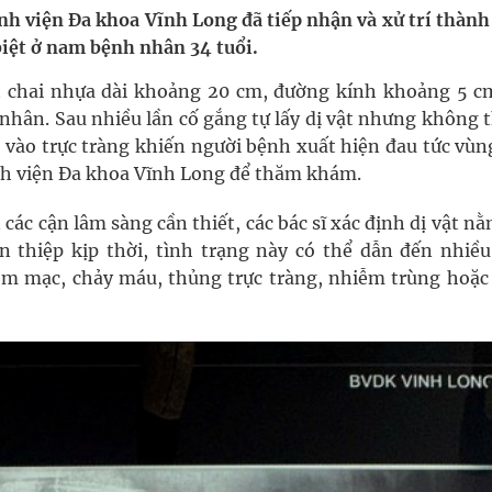
oàn quốc
h viện Đa khoa Vĩnh Long đã tiếp nhận và xử trí thành
biệt ở nam bệnh nhân 34 tuổi.
g trưởng mới của Việt Nam
 chai nhựa dài khoảng 20 cm, đường kính khoảng 5 c
phương hai cấp trong quản lý hoạt động nha khoa,
 nhân. Sau nhiều lần cố gắng tự lấy dị vật nhưng không 
u vào trực tràng khiến người bệnh xuất hiện đau tức vù
nh viện Đa khoa Vĩnh Long để thăm khám.
ông cực hiệu quả
ác cận lâm sàng cần thiết, các bác sĩ xác định dị vật n
n thiệp kịp thời, tình trạng này có thể dẫn đến nhiều
 chuyên gia
m mạc, chảy máu, thủng trực tràng, nhiễm trùng hoặc