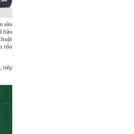
m sâu
ả hậu
thuật
n tổn
 tiếp