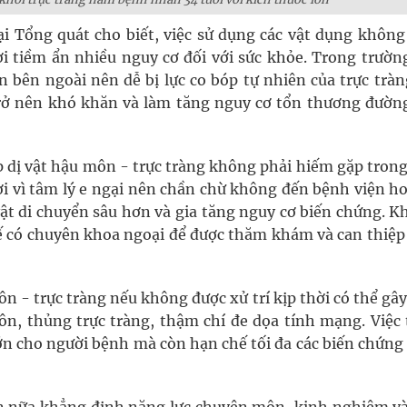
i Tổng quát cho biết, việc sử dụng các vật dụng không
i tiềm ẩn nhiều nguy cơ đối với sức khỏe. Trong trườn
 bên ngoài nên dễ bị lực co bóp tự nhiên của trực tràn
 trở nên khó khăn và làm tăng nguy cơ tổn thương đường
 dị vật hậu môn - trực tràng không phải hiếm gặp trong
i vì tâm lý e ngại nên chần chừ không đến bệnh viện ho
 vật di chuyển sâu hơn và gia tăng nguy cơ biến chứng. K
 tế có chuyên khoa ngoại để được thăm khám và can thiệp
môn - trực tràng nếu không được xử trí kịp thời có thể gâ
n, thủng trực tràng, thậm chí đe dọa tính mạng. Việc
n cho người bệnh mà còn hạn chế tối đa các biến chứng