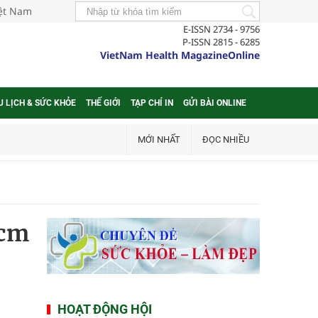
iệt Nam
E-ISSN 2734 - 9756
P-ISSN 2815 - 6285
VietNam Health MagazineOnline
U LỊCH & SỨC KHỎE
THẾ GIỚI
TẠP CHÍ IN
GỬI BÀI ONLINE
MỚI NHẤT
ĐỌC NHIỀU
 cm
HOẠT ĐỘNG HỘI