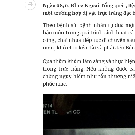
Xây dựng bản đồ mạng lưới cấp cứu ngoại viện t
Ngày 08/6, Khoa Ngoại Tổng quát, Bện
một trường hợp dị vật trực tràng đặc 
"Nền kinh tế bạc" có thể trở thành động lực tăn
Theo bệnh sử, bệnh nhân tự đưa một
Quảng Trị: Phát huy vai trò của chính quyền địa 
hậu môn trong quá trình sinh hoạt cá
công, chai nhựa tiếp tục di chuyển sâ
bảo vệ sức khỏe Nhân dân
môn, khó chịu kéo dài và phải đến Bệ
Tổng hợp những cách trị thâm body nách, bẹn, m
Qua thăm khám lâm sàng và thực hiện c
trong trực tràng. Nếu không được ca
Tỷ lệ tật khúc xạ ở trẻ gia tăng: Khuyến nghị của
chứng nguy hiểm như tổn thương niê
phúc mạc.