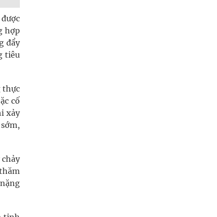
 được
g hợp
g đẩy
 tiêu
 thực
ặc cố
hi xảy
 sớm,
y chảy
 thăm
 nặng