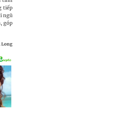
 tinh
 tiếp
ội ngũ
ả, góp
h Long