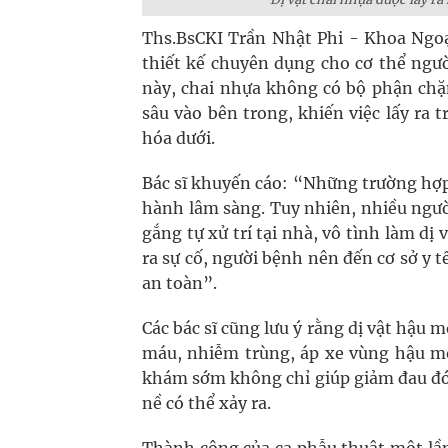
Ths.BsCKI Trần Nhật Phi - Khoa Ngoạ
thiết kế chuyên dụng cho cơ thể ngườ
này, chai nhựa không có bộ phận chặn
sâu vào bên trong, khiến việc lấy ra
hóa dưới.
Bác sĩ khuyến cáo: “Những trường hợp
hành lâm sàng. Tuy nhiên, nhiều ngườ
gắng tự xử trí tại nhà, vô tình làm dị
ra sự cố, người bệnh nên đến cơ sở y
an toàn”.
Các bác sĩ cũng lưu ý rằng dị vật hậu 
máu, nhiễm trùng, áp xe vùng hậu mô
khám sớm không chỉ giúp giảm đau đớ
nề có thể xảy ra.