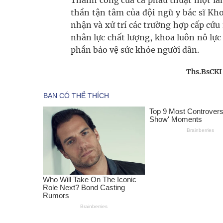
Thành công của ca phẫu thuật một lầ
thần tận tâm của đội ngũ y bác sĩ Kh
nhận và xử trí các trường hợp cấp cứu 
nhân lực chất lượng, khoa luôn nỗ lực
phần bảo vệ sức khỏe người dân.
Ths.BsCKI