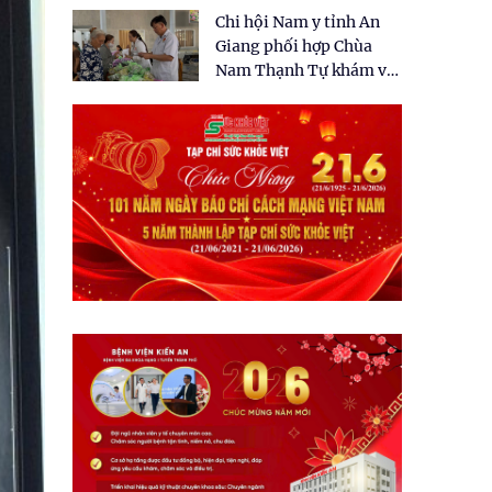
tặng quà cho 150 người
Chi hội Nam y tỉnh An
dân tại xã Tân Tập
Giang phối hợp Chùa
Nam Thạnh Tự khám và
cấp thuốc miễn phí cho
nhân dân