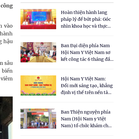
 công
Hoàn thiện hành lang
pháp lý để bứt phá: Góc
m vào
nhìn khoa học và thực
tiễn tại Tọa đàm " Đề
thành
xuất một số nội dung
ng hậu
Ban Đại diện phía Nam
cho Luật Y dược cổ
Hội Nam Y Việt Nam sơ
truyền Việt Nam"
kết công tác 6 tháng đầu
ằm sâu
năm 2026
 biến
 viêm
Hội Nam Y Việt Nam:
Đổi mới sáng tạo, khẳng
định vị thế trên nền tảng
y học cổ truyền và khoa
học hiện đại
Ban Thiện nguyện phía
Nam (Hội Nam y Việt
Nam) tổ chức khám chữa
bệnh y học cổ truyền và