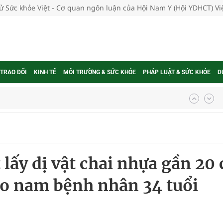
tử Sức khỏe Việt - Cơ quan ngôn luận của Hội Nam Y (Hội YDHCT) V
 TRAO ĐỔI
KINH TẾ
MÔI TRƯỜNG & SỨC KHỎE
PHÁP LUẬT & SỨC KHỎE
D
nghiệm thực tế
 lấy dị vật chai nhựa gần 20
ngừa ung thư
ho nam bệnh nhân 34 tuổi
 Máu Của Các Loài Nhân Sâm (Panax Spp.): Tổng