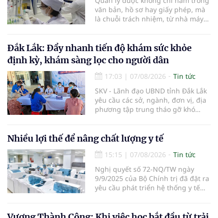
Quản lý dược không chỉ nằm trong
văn bản, hồ sơ hay giấy phép, mà
là chuỗi trách nhiệm, từ nhà máy
đến bệnh viện; từ dữ liệu quản lý
đến từng nhà thuốc, từng người
bệnh... Ngành y tế từng bước tiêu
Đắk Lắk: Đẩy nhanh tiến độ khám sức khỏe
chuẩn hóa, quy chuẩn hóa và hội
định kỳ, khám sàng lọc cho người dân
nhập quốc tế nhằm giúp cho
người dân tiếp cận thuốc an toàn,
17:03
|
07/08/2026
Tin tức
chất lượng, hiệu quả và giá hợp lý.
SKV - Lãnh đạo UBND tỉnh Đắk Lắk
yêu cầu các sở, ngành, đơn vị, địa
phương tập trung tháo gỡ khó
khăn để hoàn thành cơ bản việc
khám sức khỏe định kỳ và khám
sàng lọc cho 100% người dân trên
Nhiều lợi thế để nâng chất lượng y tế
địa bàn tỉnh trong tháng 10/2026.
15:15
|
07/08/2026
Tin tức
Nghị quyết số 72-NQ/TW ngày
9/9/2025 của Bộ Chính trị đã đặt ra
yêu cầu phát triển hệ thống y tế
hiện đại, công bằng, chất lượng,
hiệu quả và hội nhập quốc tế.
Vương Thành Công: Khi việc học bắt đầu từ trải