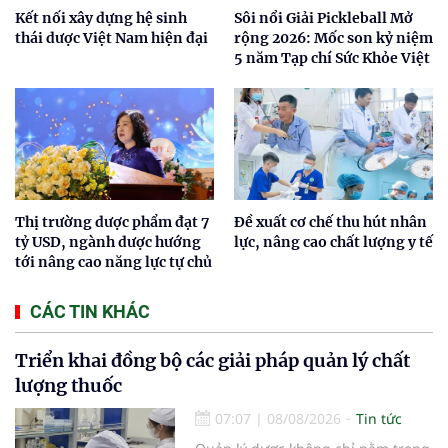
Kết nối xây dựng hệ sinh
Sôi nổi Giải Pickleball Mở
thái dược Việt Nam hiện đại
rộng 2026: Mốc son kỷ niệm
5 năm Tạp chí Sức Khỏe Việt
Thị trường dược phẩm đạt 7
Đề xuất cơ chế thu hút nhân
tỷ USD, ngành dược hướng
lực, nâng cao chất lượng y tế
tới nâng cao năng lực tự chủ
CÁC TIN KHÁC
Triển khai đồng bộ các giải pháp quản lý chất
lượng thuốc
07:07
|
08/08/2026
Tin tức