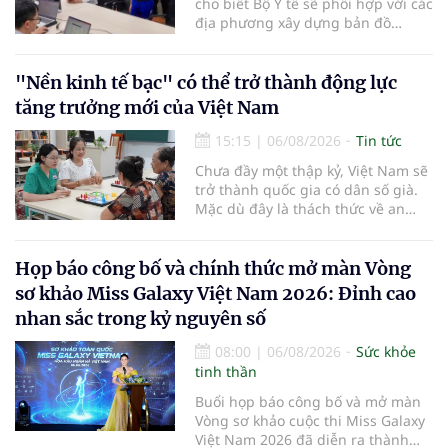
cho biết Bộ Y tế sẽ phối hợp với các
địa phương xây dựng bản đồ
mạng lưới cấp cứu ngoại viện,
đồng thời chuẩn hóa đào tạo, hoàn
thiện cơ chế tài chính và đa dạng
"Nền kinh tế bạc" có thể trở thành động lực
hóa phương tiện nhằm nâng cao
tăng trưởng mới của Việt Nam
năng lực cấp cứu trước viện trên
phạm vi cả nước.
15:15
|
06/08/2026
Tin tức
Chưa đầy một thập kỷ, Việt Nam sẽ
trở thành quốc gia có dân số già.
Mặc dù đây là thách thức về an
sinh xã hội, tuy nhiên cũng mở ra
"nền kinh tế bạc", lĩnh vực dự báo
có giá trị hàng tỷ USD.
Họp báo công bố và chính thức mở màn Vòng
sơ khảo Miss Galaxy Việt Nam 2026: Đỉnh cao
nhan sắc trong kỷ nguyên số
08:00
|
06/08/2026
Sức khỏe
tinh thần
Buổi họp báo công bố và mở màn
Vòng sơ khảo cuộc thi Miss Galaxy
Việt Nam 2026 đã diễn ra thành