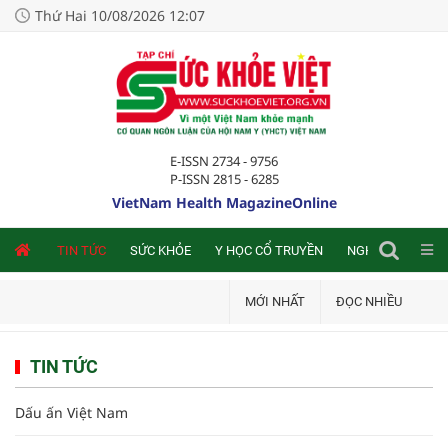
Thứ Hai 10/08/2026 12:07
E-ISSN 2734 - 9756
P-ISSN 2815 - 6285
VietNam Health MagazineOnline
NLINE
TIN TỨC
SỨC KHỎE
Y HỌC CỔ TRUYỀN
NGHIÊN CỨU TRA
MỚI NHẤT
ĐỌC NHIỀU
TIN TỨC
Dấu ấn Việt Nam