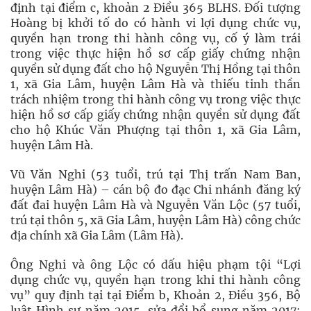
định tại điểm c, khoản 2 Điều 365 BLHS. Đối tượng
Hoàng bị khởi tố do có hành vi lợi dụng chức vụ,
quyền hạn trong thi hành công vụ, cố ý làm trái
trong việc thực hiện hồ sơ cấp giấy chứng nhận
quyền sử dụng đất cho hộ Nguyễn Thị Hồng tại thôn
1, xã Gia Lâm, huyện Lâm Hà và thiếu tinh thần
trách nhiệm trong thi hành công vụ trong việc thực
hiện hồ sơ cấp giấy chứng nhận quyền sử dụng đất
cho hộ Khúc Văn Phượng tại thôn 1, xã Gia Lâm,
huyện Lâm Hà.
Vũ Văn Nghi (53 tuổi, trú tại Thị trấn Nam Ban,
huyện Lâm Hà) – cán bộ đo đạc Chi nhánh đăng ký
đất đai huyện Lâm Hà và Nguyễn Văn Lộc (57 tuổi,
trú tại thôn 5, xã Gia Lâm, huyện Lâm Hà) công chức
địa chính xã Gia Lâm (Lâm Hà).
Ông Nghi và ông Lộc có dấu hiệu phạm tội “Lợi
dụng chức vụ, quyền hạn trong khi thi hành công
vụ” quy định tại tại Điểm b, Khoản 2, Điều 356, Bộ
luật Hình sự năm 2015, sửa đổi bổ sung năm 2017;