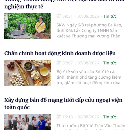
nghiệm thực tế
09:31
|
07/08/2026
Tin tức
SKV- Ngày 6/8 tại phường Ea Kao,
tỉnh Đắk Lắk Công ty TNHH Sản
xuất và Thương mại Vương Thành
Công vừa tổ chức lớp chia sẻ kiến
thức cà phê cấp tốc VTC 13, với sự
tham gia của các chủ doanh
Chấn chỉnh hoạt động kinh doanh dược liệu
nghiệp, chủ quán cà phê, hợp tác
07:07
|
07/08/2026
Tin tức
xã, người làm nông nghiệp và
những người yêu thích cà phê.
Bộ Y tế vừa yêu cầu Sở Y tế các
tỉnh, thành phố tăng cường kiểm
tra, giám sát hoạt động kinh doanh
dược liệu, tập trung vào các cơ sở
bán lẻ dược liệu, thuốc cổ truyền.
Xây dựng bản đồ mạng lưới cấp cứu ngoại viện
toàn quốc
15:18
|
06/08/2026
Tin tức
Thứ trưởng Bộ Y tế Trần Văn Thuấn