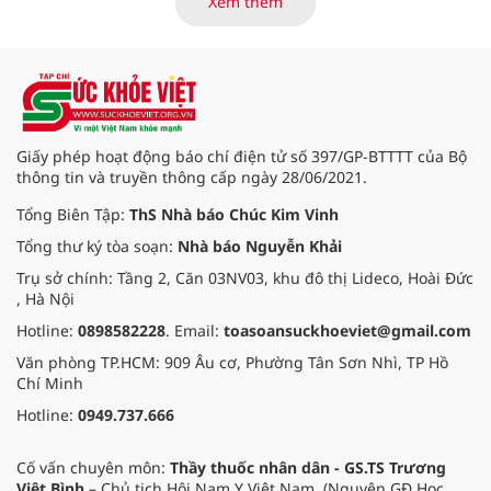
Xem thêm
chủ đề “Sầu riêng Đắk Lắk – Kết nối
vươn xa”, được tổ chức từ ngày
15/8/2026 đến ngày 02/9/2026 tại
phường Buôn Ma Thuột, xã Krông
Pắc, phường Tuy Hòa và một số xã
trồng sầu riêng trên địa bàn tỉnh.
Giấy phép hoạt động báo chí điện tử số 397/GP-BTTTT của Bộ
thông tin và truyền thông cấp ngày 28/06/2021.
Tổng Biên Tập:
ThS Nhà báo Chúc Kim Vinh
Tổng thư ký tòa soạn:
Nhà báo Nguyễn Khải
Trụ sở chính: Tầng 2, Căn 03NV03, khu đô thị Lideco, Hoài Đức
, Hà Nội
Hotline:
0898582228
. Email:
toasoansuckhoeviet@gmail.com
Văn phòng TP.HCM: 909 Âu cơ, Phường Tân Sơn Nhì, TP Hồ
Chí Minh
Hotline:
0949.737.666
Cố vấn chuyên môn:
Thầy thuốc nhân dân - GS.TS Trương
Việt Bình
– Chủ tịch Hội Nam Y Việt Nam. (Nguyên GĐ Học