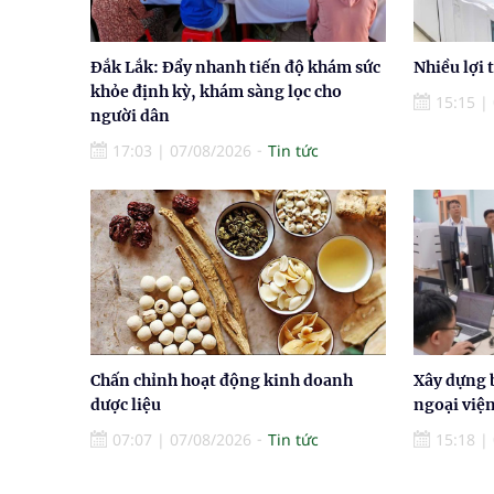
Đắk Lắk: Đẩy nhanh tiến độ khám sức
Nhiều lợi 
khỏe định kỳ, khám sàng lọc cho
15:15
|
người dân
17:03
|
07/08/2026
Tin tức
Chấn chỉnh hoạt động kinh doanh
Xây dựng 
dược liệu
ngoại việ
07:07
|
07/08/2026
Tin tức
15:18
|