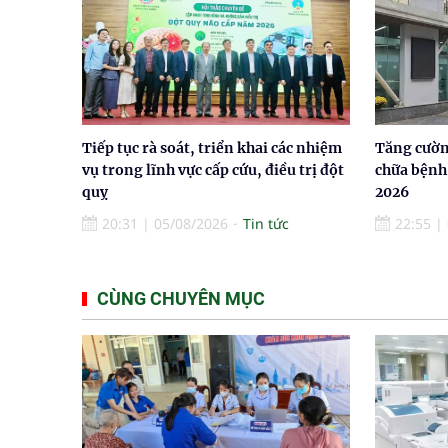
Tiếp tục rà soát, triển khai các nhiệm
Tăng cườ
vụ trong lĩnh vực cấp cứu, điều trị đột
chữa bệnh
quỵ
2026
20:31
|
05/08/2026
Tin tức
22:55
|
CÙNG CHUYÊN MỤC