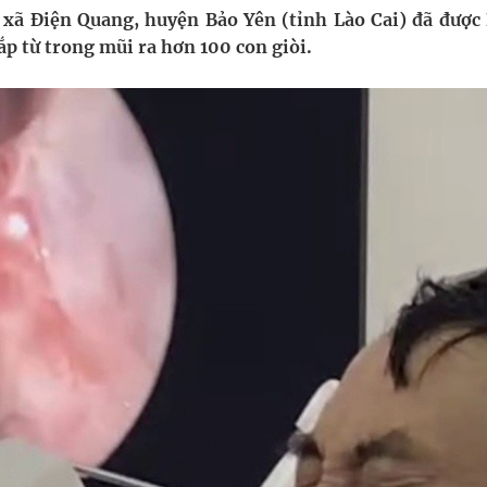
xã Điện Quang, huyện Bảo Yên (tỉnh Lào Cai) đã được
ắp từ trong mũi ra hơn 100 con giòi.
oàn quốc
g trưởng mới của Việt Nam
kỳ, khám sàng lọc cho người dân
ông cực hiệu quả