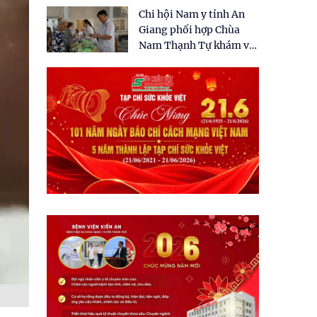
tặng quà cho 150 người
Chi hội Nam y tỉnh An
dân tại xã Tân Tập
Giang phối hợp Chùa
Nam Thạnh Tự khám và
cấp thuốc miễn phí cho
nhân dân