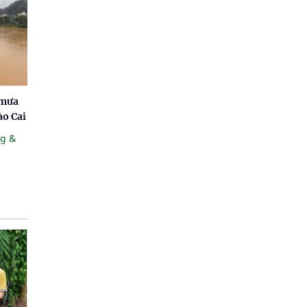
 mưa
ào Cai
ng &