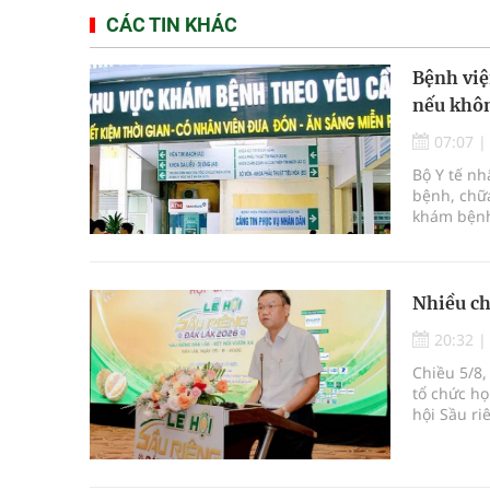
CÁC TIN KHÁC
Bệnh việ
nếu khôn
07:07
Bộ Y tế n
bệnh, chữa
khám bệnh
bệnh, chữ
Nhiều ch
20:32
Chiều 5/8,
tổ chức họ
hội Sầu ri
được tổ c
Krông Pắc,