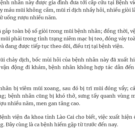
 bệnh nhân này được gia đình đưa tới cấp cứu tại Bệnh v
ảy máu mũi không cầm, mũi rỉ dịch nhầy hôi, nhiều giòi 
sử uống rượu nhiều năm.
ã gắp toàn bộ số giòi trong mũi bệnh nhân; đồng thời, v
mũi phải trong tình trạng niêm mạc bị teo, đóng vảy to
 đang được tiếp tục theo dõi, điều trị tại bệnh viện.
mũi chảy dịch, bốc mùi hôi của bệnh nhân này đã xuất h
 vận động đi khám, bệnh nhân không hợp tác dẫn đến 
nhân bị viêm mũi xoang, sau đó bị trĩ mũi đóng vẩy; c
ng; bệnh nhân cũng bị khó thở, sưng tấy quanh vùng m
ượu nhiều năm, men gan tăng cao.
ệnh viện đa khoa tỉnh Lào Cai cho biết, việc xuất hiện 
g. Đây cùng là ca bệnh hiếm gặp từ trước đến nay.