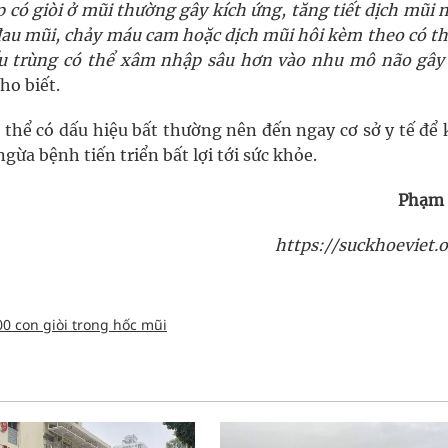
p có giòi ở mũi thường gây kích ứng, tăng tiết dịch mũi 
 đau mũi, chảy máu cam hoặc dịch mũi hôi kèm theo có t
 ấu trùng có thể xâm nhập sâu hơn vào nhu mô não gây
cho biết.
ơ thể có dấu hiệu bất thường nên đến ngay cơ sở y tế đ
ngừa bệnh tiến triển bất lợi tới sức khỏe.
Phạm
https://suckhoeviet.o
0 con giòi trong hốc mũi