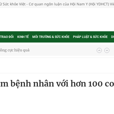
tử Sức khỏe Việt - Cơ quan ngôn luận của Hội Nam Y (Hội YDHCT) V
 TRAO ĐỔI
KINH TẾ
MÔI TRƯỜNG & SỨC KHỎE
PHÁP LUẬT & SỨC KHỎE
D
 chuyên gia
nghiệm thực tế
am bệnh nhân với hơn 100 c
ngừa ung thư
 Máu Của Các Loài Nhân Sâm (Panax Spp.): Tổng