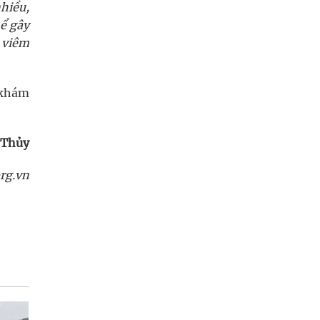
nhiều,
hể gây
 viêm
ể khám
 Thủy
rg.vn