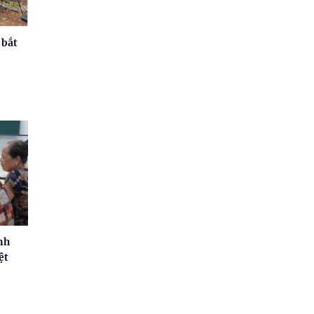
 bắt
nh
ệt