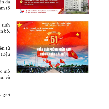
iện đa
làm tổ
ệ sinh
àn bộ.
iện từ
triệu
ác mô
ũi và
ổ giòi