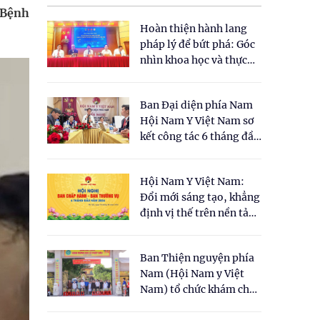
 Bệnh
Hoàn thiện hành lang
pháp lý để bứt phá: Góc
nhìn khoa học và thực
tiễn tại Tọa đàm " Đề
xuất một số nội dung
Ban Đại diện phía Nam
cho Luật Y dược cổ
Hội Nam Y Việt Nam sơ
truyền Việt Nam"
kết công tác 6 tháng đầu
năm 2026
Hội Nam Y Việt Nam:
Đổi mới sáng tạo, khẳng
định vị thế trên nền tảng
y học cổ truyền và khoa
học hiện đại
Ban Thiện nguyện phía
Nam (Hội Nam y Việt
Nam) tổ chức khám chữa
bệnh y học cổ truyền và