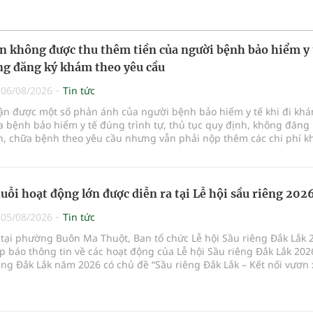
n không được thu thêm tiền của người bệnh bảo hiểm y 
g đăng ký khám theo yêu cầu
|
06/08/2026
Tin tức
hận được một số phản ánh của người bệnh bảo hiểm y tế khi đi kh
 bệnh bảo hiểm y tế đúng trình tự, thủ tục quy định, không đăng 
, chữa bệnh theo yêu cầu nhưng vẫn phải nộp thêm các chi phí 
a bệnh ngoài phần cùng chi trả.
uỗi hoạt động lớn được diễn ra tại Lễ hội sầu riêng 202
|
05/08/2026
Tin tức
 tại phường Buôn Ma Thuột, Ban tổ chức Lễ hội Sầu riêng Đắk Lắk 
p báo thông tin về các hoạt động của Lễ hội Sầu riêng Đắk Lắk 202
êng Đắk Lắk năm 2026 có chủ đề “Sầu riêng Đắk Lắk – Kết nối vươn 
hức từ ngày 15/8/2026 đến ngày 02/9/2026 tại phường Buôn Ma Thu
 phường Tuy Hòa và một số xã trồng sầu riêng trên địa bàn tỉnh.