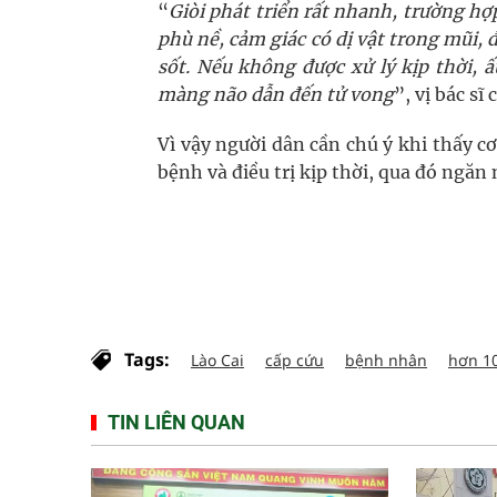
“
Giòi phát triển rất nhanh, trường hợ
phù nề, cảm giác có dị vật trong mũi,
sốt. Nếu không được xử lý kịp thời,
màng não dẫn đến tử vong
”, vị bác sĩ 
Vì vậy người dân cần chú ý khi thấy c
bệnh và điều trị kịp thời, qua đó ngăn 
Tags:
Lào Cai
cấp cứu
bệnh nhân
hơn 10
TIN LIÊN QUAN