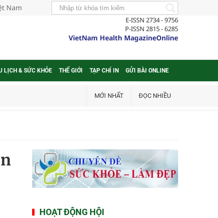
iệt Nam
E-ISSN 2734 - 9756
P-ISSN 2815 - 6285
VietNam Health MagazineOnline
U LỊCH & SỨC KHỎE
THẾ GIỚI
TẠP CHÍ IN
GỬI BÀI ONLINE
MỚI NHẤT
ĐỌC NHIỀU
on
HOẠT ĐỘNG HỘI