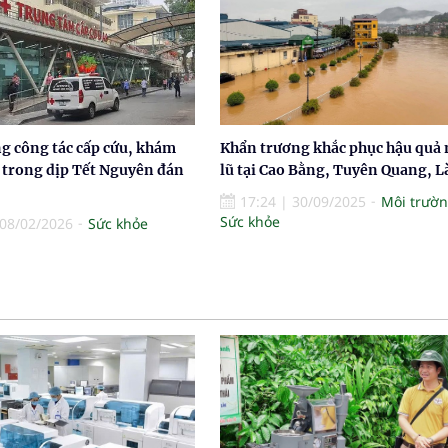
ng công tác cấp cứu, khám
Khẩn trương khắc phục hậu quả
 trong dịp Tết Nguyên đán
lũ tại Cao Bằng, Tuyên Quang, L
17:24
|
30/09/2025
Môi trườ
Sức khỏe
08/02/2026
Sức khỏe