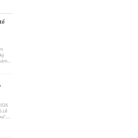
tế
ám
ký
khám
6
2026
6.Lễ
xa”,
ột, xã