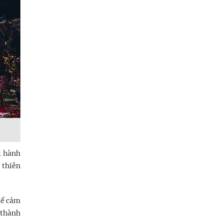
i hành
 thiên
để cảm
 thành