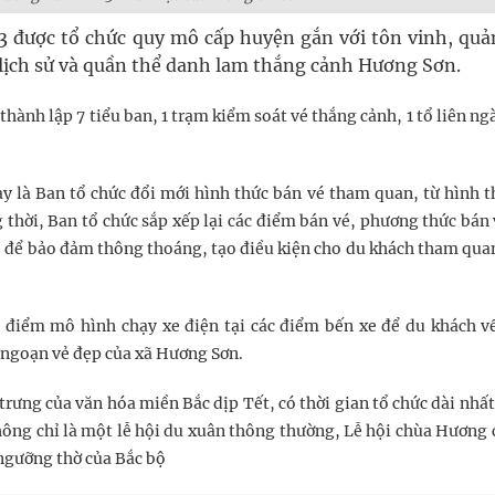
 được tổ chức quy mô cấp huyện gắn với tôn vinh, quả
ích lịch sử và quần thể danh lam thắng cảnh Hương Sơn.
hành lập 7 tiểu ban, 1 trạm kiểm soát vé thắng cảnh, 1 tổ liên ng
y là Ban tổ chức đổi mới hình thức bán vé tham quan, từ hình t
thời, Ban tổ chức sắp xếp lại các điểm bán vé, phương thức bán 
, để bảo đảm thông thoáng, tạo điều kiện cho du khách tham quan
 điểm mô hình chạy xe điện tại các điểm bến xe để du khách v
 ngoạn vẻ đẹp của xã Hương Sơn.
rưng của văn hóa miền Bắc dịp Tết, có thời gian tổ chức dài nhất
hông chỉ là một lễ hội du xuân thông thường, Lễ hội chùa Hương 
 ngưỡng thờ của Bắc bộ