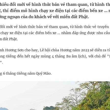
iều đổi mới về hình thức bán vé tham quan, từ hình th
g, nhiệt độ cao nhất 35 độ
, thí điểm mô hình chạy xe điện tại các điểm bến xe …
kỳ, khám sàng lọc cho người dân
ng ngoạn của du khách về với miền đất Phật.
ổi mới về hình thức bán vé tham quan, từ hình thức vé truyền
ợng y tế
 chạy xe điện tại các điểm bến xe … nhằm đáp ứng được nhu cầ
n đất Phật.
cảnh Hương Sơn cho hay, Lễ hội chùa Hương năm 2023 sẽ diễn ra t
áng Giêng đến hết ngày mùng 4 tháng Ba âm lịch), với chủ đề "
".
ùng 6 tháng Giêng năm Quý Mão.