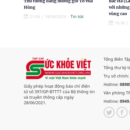
Thủ tướng dâng hương giỗ Tổ vua
Bắc Hà (L
Hùng
với những 
vùng cao
21:06
|
18/04/2024
Tin tức
16:30
|
Tổng Biên Tậ
Tổng thư ký t
Trụ sở chính:
Hotline:
0898
Giấy phép hoạt động báo chí điện
tử số 397/GP-BTTTT của Bộ thông tin
Văn phòng TP
và truyền thông cấp ngày
Hotline:
0949
28/06/2021.