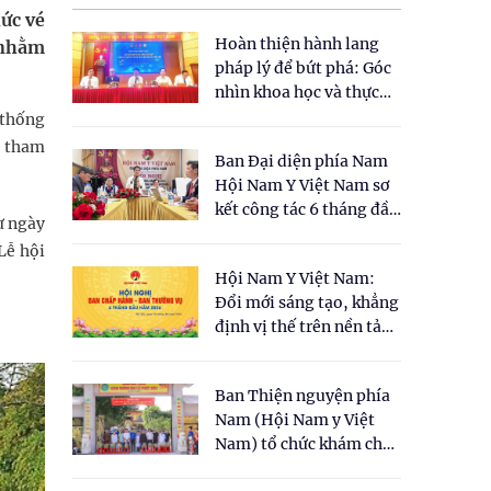
ức vé
Hoàn thiện hành lang
 nhằm
pháp lý để bứt phá: Góc
nhìn khoa học và thực
tiễn tại Tọa đàm " Đề
 thống
xuất một số nội dung
u tham
Ban Đại diện phía Nam
cho Luật Y dược cổ
Hội Nam Y Việt Nam sơ
truyền Việt Nam"
kết công tác 6 tháng đầu
ừ ngày
năm 2026
Lễ hội
Hội Nam Y Việt Nam:
Đổi mới sáng tạo, khẳng
định vị thế trên nền tảng
y học cổ truyền và khoa
học hiện đại
Ban Thiện nguyện phía
Nam (Hội Nam y Việt
Nam) tổ chức khám chữa
bệnh y học cổ truyền và