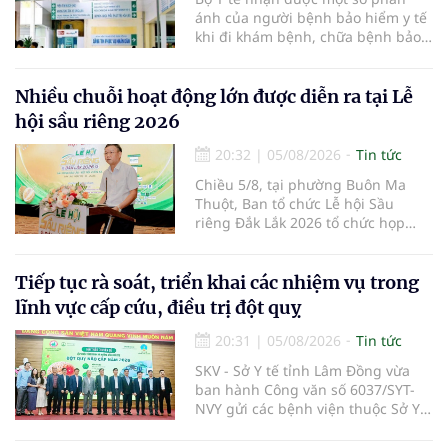
ánh của người bệnh bảo hiểm y tế
khi đi khám bệnh, chữa bệnh bảo
hiểm y tế đúng trình tự, thủ tục
quy định, không đăng ký khám
bệnh, chữa bệnh theo yêu cầu
Nhiều chuỗi hoạt động lớn được diễn ra tại Lễ
nhưng vẫn phải nộp thêm các chi
hội sầu riêng 2026
phí khám bệnh, chữa bệnh ngoài
phần cùng chi trả.
20:32
|
05/08/2026
Tin tức
Chiều 5/8, tại phường Buôn Ma
Thuột, Ban tổ chức Lễ hội Sầu
riêng Đắk Lắk 2026 tổ chức họp
báo thông tin về các hoạt động của
Lễ hội Sầu riêng Đắk Lắk 2026.Lễ
hội Sầu riêng Đắk Lắk năm 2026 có
Tiếp tục rà soát, triển khai các nhiệm vụ trong
chủ đề “Sầu riêng Đắk Lắk – Kết nối
lĩnh vực cấp cứu, điều trị đột quỵ
vươn xa”, được tổ chức từ ngày
15/8/2026 đến ngày 02/9/2026 tại
20:31
|
05/08/2026
Tin tức
phường Buôn Ma Thuột, xã Krông
SKV - Sở Y tế tỉnh Lâm Đồng vừa
Pắc, phường Tuy Hòa và một số xã
ban hành Công văn số 6037/SYT-
trồng sầu riêng trên địa bàn tỉnh.
NVY gửi các bệnh viện thuộc Sở Y
tế và các Trung tâm Y tế khu vực,
đặc khu trên địa bàn tỉnh về việc