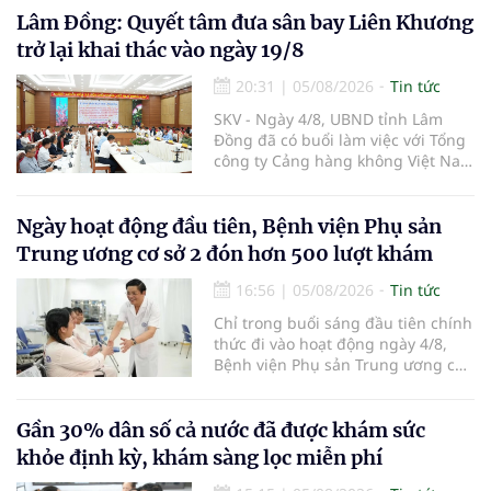
tiếp tục rà soát, triển khai các
Lâm Đồng: Quyết tâm đưa sân bay Liên Khương
nhiệm vụ trong lĩnh vực cấp cứu,
trở lại khai thác vào ngày 19/8
điều trị đột quỵ.
20:31
|
05/08/2026
Tin tức
SKV - Ngày 4/8, UBND tỉnh Lâm
Đồng đã có buổi làm việc với Tổng
công ty Cảng hàng không Việt Nam
(ACV) và các hãng hàng không để
triển khai công tác xúc tiến và hợp
tác giữa tỉnh Lâm Đồng và ACV
Ngày hoạt động đầu tiên, Bệnh viện Phụ sản
trong việc phục hồi hoạt động
Trung ương cơ sở 2 đón hơn 500 lượt khám
hàng không, thúc đẩy mở mới các
đường bay nội địa và quốc tế.
16:56
|
05/08/2026
Tin tức
Chỉ trong buổi sáng đầu tiên chính
thức đi vào hoạt động ngày 4/8,
Bệnh viện Phụ sản Trung ương cơ
sở 2 đã tiếp đón hơn 500 lượt
người đến khám, điều trị và đón
em bé đầu tiên chào đời.
Gần 30% dân số cả nước đã được khám sức
khỏe định kỳ, khám sàng lọc miễn phí