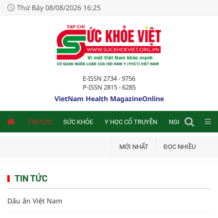
Thứ Bảy 08/08/2026 16:25
E-ISSN 2734 - 9756
P-ISSN 2815 - 6285
VietNam Health MagazineOnline
NLINE
TIN TỨC
SỨC KHỎE
Y HỌC CỔ TRUYỀN
NGHIÊN CỨU TRA
MỚI NHẤT
ĐỌC NHIỀU
TIN TỨC
Dấu ấn Việt Nam