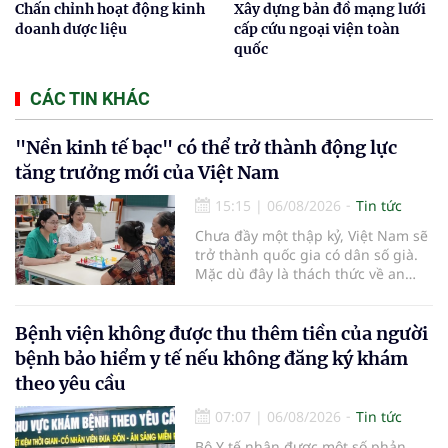
Chấn chỉnh hoạt động kinh
Xây dựng bản đồ mạng lưới
doanh dược liệu
cấp cứu ngoại viện toàn
quốc
CÁC TIN KHÁC
"Nền kinh tế bạc" có thể trở thành động lực
tăng trưởng mới của Việt Nam
15:15
|
06/08/2026
Tin tức
Chưa đầy một thập kỷ, Việt Nam sẽ
trở thành quốc gia có dân số già.
Mặc dù đây là thách thức về an
sinh xã hội, tuy nhiên cũng mở ra
"nền kinh tế bạc", lĩnh vực dự báo
có giá trị hàng tỷ USD.
Bệnh viện không được thu thêm tiền của người
bệnh bảo hiểm y tế nếu không đăng ký khám
theo yêu cầu
07:07
|
06/08/2026
Tin tức
Bộ Y tế nhận được một số phản