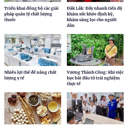
Triển khai đồng bộ các giải
Đắk Lắk: Đẩy nhanh tiến độ
pháp quản lý chất lượng
khám sức khỏe định kỳ,
thuốc
khám sàng lọc cho người
dân
Nhiều lợi thế để nâng chất
Vương Thành Công: Khi việc
lượng y tế
học bắt đầu từ trải nghiệm
thực tế