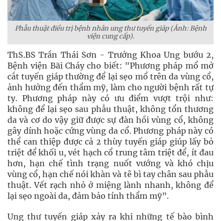
Phẫu thuật điều trị bệnh nhân ung thư tuyến giáp (Ảnh: Bệnh
viện cung cấp).
ThS.BS Trần Thái Sơn - Trưởng Khoa Ung bướu 2,
Bệnh viện Bãi Cháy cho biết: "Phương pháp mổ mở
cắt tuyến giáp thường để lại sẹo mổ trên da vùng cổ,
ảnh hưởng đến thẩm mỹ, làm cho người bệnh rất tự
ty. Phương pháp này có ưu điểm vượt trội như:
không để lại sẹo sau phẫu thuật, không tổn thương
da và cơ do vậy giữ được sự đàn hồi vùng cổ, không
gây dính hoặc cứng vùng da cổ. Phương pháp này có
thể can thiệp được cả 2 thùy tuyến giáp giúp lấy bỏ
triệt để khối u, vét hạch cổ trung tâm triệt để, ít đau
hơn, hạn chế tình trạng nuốt vướng và khó chịu
vùng cổ, hạn chế nói khàn và tê bì tay chân sau phẫu
thuật. Vết rạch nhỏ ở miệng lành nhanh, không để
lại sẹo ngoài da, đảm bảo tính thẩm mỹ”.
Ung thư tuyến giáp xảy ra khi những tế bào bình