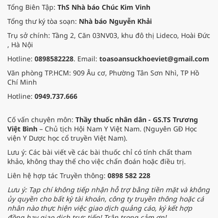
Tổng Biên Tập:
ThS Nhà báo Chúc Kim Vinh
Tổng thư ký tòa soạn:
Nhà báo Nguyễn Khải
Trụ sở chính: Tầng 2, Căn 03NV03, khu đô thị Lideco, Hoài Đức
, Hà Nội
Hotline:
0898582228
. Email:
toasoansuckhoeviet@gmail.com
Văn phòng TP.HCM: 909 Âu cơ, Phường Tân Sơn Nhì, TP Hồ
Chí Minh
Hotline:
0949.737.666
Cố vấn chuyên môn:
Thầy thuốc nhân dân - GS.TS Trương
Việt Bình
– Chủ tịch Hội Nam Y Việt Nam. (Nguyên GĐ Học
viện Y Dược học cổ truyền Việt Nam).
Lưu ý: Các bài viết về các bài thuốc chỉ có tính chất tham
khảo, không thay thế cho việc chẩn đoán hoặc điều trị.
Liên hệ hợp tác Truyền thông:
0898 582 228
Lưu ý: Tạp chí không tiếp nhận hỗ trợ bằng tiền mặt và không
ủy quyền cho bất kỳ tài khoản, công ty truyền thông hoặc cá
nhân nào thực hiện việc giao dịch quảng cáo, ký kết hợp
đồng hay giao dịch trực tiếp! Trân trọng cảm ơn!