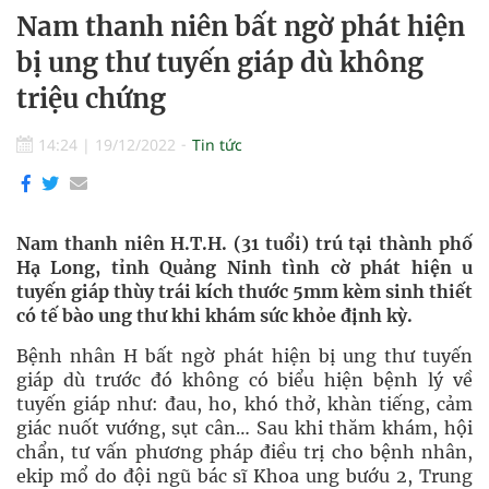
Nam thanh niên bất ngờ phát hiện
bị ung thư tuyến giáp dù không
triệu chứng
14:24
|
19/12/2022
Tin tức
Nam thanh niên H.T.H. (31 tuổi) trú tại thành phố
Hạ Long, tỉnh Quảng Ninh tình cờ phát hiện u
tuyến giáp thùy trái kích thước 5mm kèm sinh thiết
có tế bào ung thư khi khám sức khỏe định kỳ.
Bệnh nhân H bất ngờ phát hiện bị ung thư tuyến
giáp dù trước đó không có biểu hiện bệnh lý về
tuyến giáp như: đau, ho, khó thở, khàn tiếng, cảm
giác nuốt vướng, sụt cân… Sau khi thăm khám, hội
chẩn, tư vấn phương pháp điều trị cho bệnh nhân,
ekip mổ do đội ngũ bác sĩ Khoa ung bướu 2, Trung