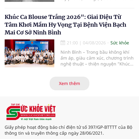
toàn do tai nạn giao thông. Dù
mạch máu, thần kinh bị tổn
thương nặng và thời gian thiếu
Khúc Ca Blouse Trắng 2026": Giai Điệu Từ
máu kéo dài, các bác sĩ đã tái lập
Tâm Khơi Mầm Hy Vọng Tại Bệnh Viện Bạch
tuần hoàn thành công sau ca vi
Mai Cơ Sở Ninh Bình
phẫu kéo dài 3 giờ.
21:00
|
04/08/2026
Sức khỏe
Ninh Bình – Trong bầu không khí
ấm áp, giàu cảm xúc, chương trình
nghệ thuật – thiện nguyện "Khúc
ca Blouse trắng" đã chính thức
khởi động hành trình năm 2026 với
điểm dừng chân đầu tiên tại Bệnh
Xem thêm
viện Bạch Mai cơ sở Ninh Bình.
Giấy phép hoạt động báo chí điện tử số 397/GP-BTTTT của Bộ
thông tin và truyền thông cấp ngày 28/06/2021.