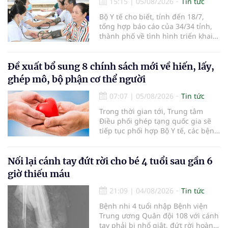
15:15
|
05/08/2026
Tin tức
Bộ Y tế cho biết, tính đến 18/7,
tổng hợp báo cáo của 34/34 tỉnh,
thành phố về tình hình triển khai
khám sức khỏe định kỳ, khám sàng
lọc miễn phí cho người dân, ghi
nhận 32.286.360 người, chiếm gần
Đề xuất bổ sung 8 chính sách mới về hiến, lấy,
30% dân số cả nước đã được khám
ghép mô, bộ phận cơ thể người
sức khỏe định kỳ năm nay.
07:07
|
05/08/2026
Tin tức
Trong thời gian tới, Trung tâm
Điều phối ghép tạng quốc gia sẽ
tiếp tục phối hợp Bộ Y tế, các bệnh
viện và các cơ quan liên quan để
mở rộng mạng lưới điều phối, tăng
cường truyền thông, hoàn thiện
Nối lại cánh tay đứt rời cho bé 4 tuổi sau gần 6
quy trình chuyên môn và hệ thống
giờ thiếu máu
pháp luật để thúc đẩy lĩnh vực
hiến và ghép mô tạng.
21:09
|
04/08/2026
Tin tức
Bệnh nhi 4 tuổi nhập Bệnh viện
Trung ương Quân đội 108 với cánh
tay phải bị nhổ giật, đứt rời hoàn