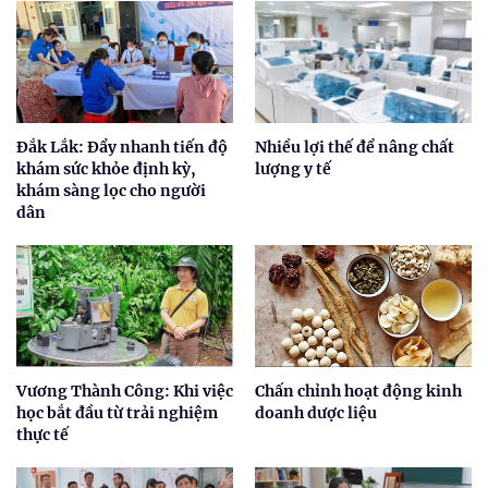
Đắk Lắk: Đẩy nhanh tiến độ
Nhiều lợi thế để nâng chất
khám sức khỏe định kỳ,
lượng y tế
khám sàng lọc cho người
dân
Vương Thành Công: Khi việc
Chấn chỉnh hoạt động kinh
học bắt đầu từ trải nghiệm
doanh dược liệu
thực tế