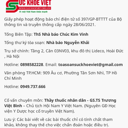
quốc tế Hồng Bàng.
Giấy phép hoạt động báo chí điện tử số 397/GP-BTTTT của Bộ
thông tin và truyền thông cấp ngày 28/06/2021.
Tổng Biên Tập:
ThS Nhà báo Chúc Kim Vinh
Tổng thư ký tòa soạn:
Nhà báo Nguyễn Khải
Trụ sở chính: Tầng 2, Căn 03NV03, khu đô thị Lideco, Hoài Đức
, Hà Nội
Hotline:
0898582228
. Email:
toasoansuckhoeviet@gmail.com
Văn phòng TP.HCM: 909 Âu cơ, Phường Tân Sơn Nhì, TP Hồ
Chí Minh
Hotline:
0949.737.666
Cố vấn chuyên môn:
Thầy thuốc nhân dân - GS.TS Trương
Việt Bình
– Chủ tịch Hội Nam Y Việt Nam. (Nguyên GĐ Học
viện Y Dược học cổ truyền Việt Nam).
Lưu ý: Các bài viết về các bài thuốc chỉ có tính chất tham
khảo, không thay thế cho việc chẩn đoán hoặc điều trị.