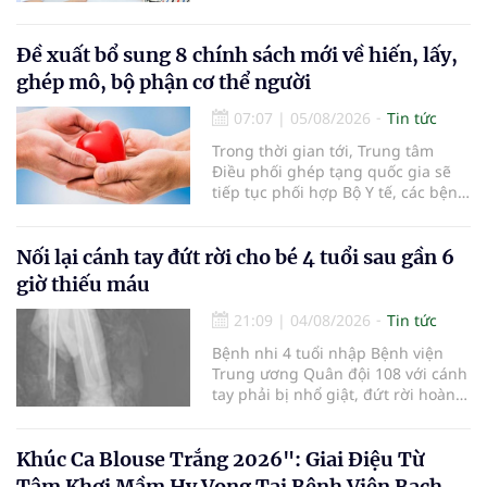
khám sức khỏe định kỳ, khám sàng
lọc miễn phí cho người dân, ghi
nhận 32.286.360 người, chiếm gần
Đề xuất bổ sung 8 chính sách mới về hiến, lấy,
30% dân số cả nước đã được khám
ghép mô, bộ phận cơ thể người
sức khỏe định kỳ năm nay.
07:07
|
05/08/2026
Tin tức
Trong thời gian tới, Trung tâm
Điều phối ghép tạng quốc gia sẽ
tiếp tục phối hợp Bộ Y tế, các bệnh
viện và các cơ quan liên quan để
mở rộng mạng lưới điều phối, tăng
cường truyền thông, hoàn thiện
Nối lại cánh tay đứt rời cho bé 4 tuổi sau gần 6
quy trình chuyên môn và hệ thống
giờ thiếu máu
pháp luật để thúc đẩy lĩnh vực
hiến và ghép mô tạng.
21:09
|
04/08/2026
Tin tức
Bệnh nhi 4 tuổi nhập Bệnh viện
Trung ương Quân đội 108 với cánh
tay phải bị nhổ giật, đứt rời hoàn
toàn do tai nạn giao thông. Dù
mạch máu, thần kinh bị tổn
thương nặng và thời gian thiếu
Khúc Ca Blouse Trắng 2026": Giai Điệu Từ
máu kéo dài, các bác sĩ đã tái lập
Tâm Khơi Mầm Hy Vọng Tại Bệnh Viện Bạch