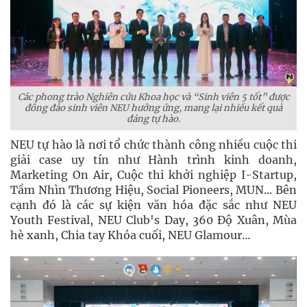
Các phong trào Nghiên cứu Khoa học và “Sinh viên 5 tốt” được
đông đảo sinh viên NEU hưởng ứng, mang lại nhiều kết quả
đáng tự hào.
NEU tự hào là nơi tổ chức thành công nhiều cuộc thi
giải case uy tín như Hành trình kinh doanh,
Marketing On Air, Cuộc thi khởi nghiệp I-Startup,
Tầm Nhìn Thương Hiệu, Social Pioneers, MUN... Bên
cạnh đó là các sự kiện văn hóa đặc sắc như NEU
Youth Festival, NEU Club's Day, 360 Độ Xuân, Mùa
hè xanh, Chia tay Khóa cuối, NEU Glamour…