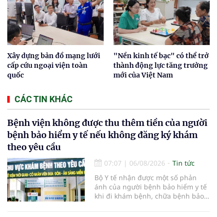
Xây dựng bản đồ mạng lưới
"Nền kinh tế bạc" có thể trở
cấp cứu ngoại viện toàn
thành động lực tăng trưởng
quốc
mới của Việt Nam
CÁC TIN KHÁC
Bệnh viện không được thu thêm tiền của người
bệnh bảo hiểm y tế nếu không đăng ký khám
theo yêu cầu
07:07
|
06/08/2026
Tin tức
Bộ Y tế nhận được một số phản
ánh của người bệnh bảo hiểm y tế
khi đi khám bệnh, chữa bệnh bảo
hiểm y tế đúng trình tự, thủ tục
quy định, không đăng ký khám