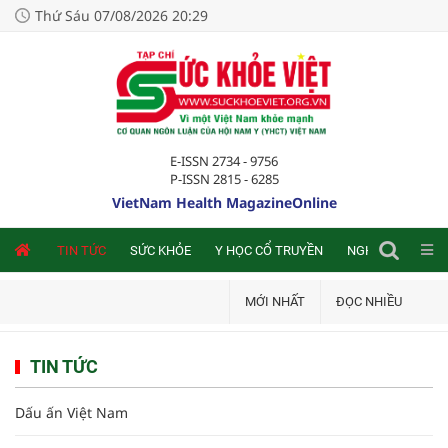
Thứ Sáu 07/08/2026 20:29
E-ISSN 2734 - 9756
P-ISSN 2815 - 6285
VietNam Health MagazineOnline
NLINE
TIN TỨC
SỨC KHỎE
Y HỌC CỔ TRUYỀN
NGHIÊN CỨU TRA
MỚI NHẤT
ĐỌC NHIỀU
TIN TỨC
Dấu ấn Việt Nam