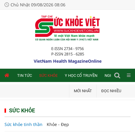
Chủ Nhật 09/08/2026 08:06
E-ISSN 2734 - 9756
P-ISSN 2815 - 6285
VietNam Health MagazineOnline
NLINE
TIN TỨC
SỨC KHỎE
Y HỌC CỔ TRUYỀN
NGHIÊN CỨU TRA
MỚI NHẤT
ĐỌC NHIỀU
SỨC KHỎE
Sức khỏe tinh thần
Khỏe - Đẹp