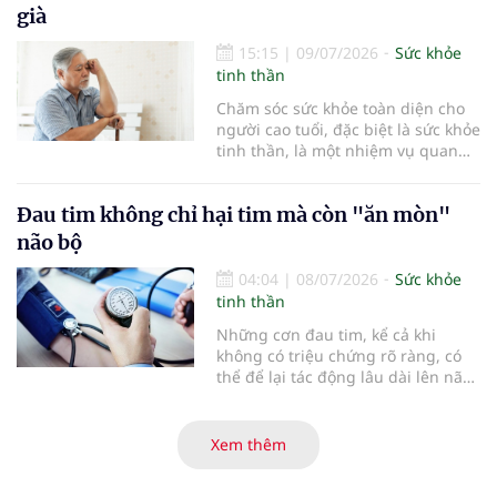
VNV hướng tới kỷ nguyên phát
già
triển bền vững
15:15
|
09/07/2026
Sức khỏe
tinh thần
Chăm sóc sức khỏe toàn diện cho
người cao tuổi, đặc biệt là sức khỏe
tinh thần, là một nhiệm vụ quan
trọng. Bên cạnh việc chăm lo dinh
dưỡng và phòng ngừa bệnh tật,
Đau tim không chỉ hại tim mà còn "ăn mòn"
một tinh thần tích cực sẽ giúp
người cao tuổi duy trì sự minh
não bộ
mẫn, giảm nguy cơ mắc bệnh mạn
tính và gắn kết hơn với gia đình,
04:04
|
08/07/2026
Sức khỏe
cộng đồng.
tinh thần
Những cơn đau tim, kể cả khi
không có triệu chứng rõ ràng, có
thể để lại tác động lâu dài lên não
bộ và làm tăng nguy cơ suy giảm
trí nhớ theo thời gian...
Xem thêm