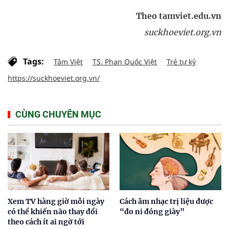
Theo tamviet.edu.vn
suckhoeviet.org.vn
Tags:
Tâm Việt
TS. Phan Quốc Việt
Trẻ tự kỷ
https://suckhoeviet.org.vn/
CÙNG CHUYÊN MỤC
Xem TV hàng giờ mỗi ngày
Cách âm nhạc trị liệu được
có thể khiến não thay đổi
“đo ni đóng giày”
theo cách ít ai ngờ tới