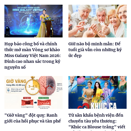
Họp báo công bố và chính
Giữ não bộ minh mẫn: Để
thức mở màn Vòng sơ khảo
tuổi già vẫn còn những ký
Miss Galaxy Việt Nam 2026:
ức đẹp
Đỉnh cao nhan sắc trong kỷ
nguyên số
"Giờ vàng" đột quỵ: Ranh
Từ sân khấu bệnh viện đến
giới của hồi phục và tàn phế
chuyến tàu yêu thương:
"Khúc ca Blouse trắng" viết