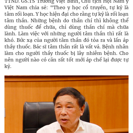
TTND. GS.TS Trương Việt Bình, Chủ tịch Hội Nam y
Việt Nam chia sẻ: “Theo y học cổ truyền, tự kỷ là
tâm rối loạn. Y học hiện đại cho rằng tự kỷ là rối loạn
tâm thần. Những bệnh do thần chí thì không thể
dùng thuốc để chữa, chỉ dùng thần chí mà chữa
lành. Làm việc với những người tâm thần thì rất là
khó. Bức xạ của người tâm thần đó tỏa ra và lấn áp
thầy thuốc. Bác sĩ tâm thần rất là vất vả. Bệnh nhân
làm cho người thầy thuốc bị lây nhiễm bệnh. Cho
nên người nào có căn rất tốt mới áp chế lại được tự
kỷ.