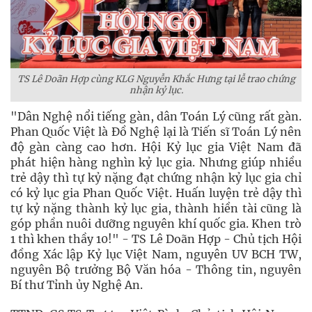
TS Lê Doãn Hợp cùng KLG Nguyễn Khắc Hưng tại lễ trao chứng
nhận kỷ lục.
"Dân Nghệ nổi tiếng gàn, dân Toán Lý cũng rất gàn.
Phan Quốc Việt là Đồ Nghệ lại là Tiến sĩ Toán Lý nên
độ gàn càng cao hơn. Hội Kỷ lục gia Việt Nam đã
phát hiện hàng nghìn kỷ lục gia. Nhưng giúp nhiều
trẻ dậy thì tự kỷ nặng đạt chứng nhận kỷ lục gia chỉ
có kỷ lục gia Phan Quốc Việt. Huấn luyện trẻ dậy thì
tự kỷ nặng thành kỷ lục gia, thành hiền tài cũng là
góp phần nuôi dưỡng nguyên khí quốc gia. Khen trò
1 thì khen thầy 10!" - TS Lê Doãn Hợp - Chủ tịch Hội
đồng Xác lập Kỷ lục Việt Nam, nguyên UV BCH TW,
nguyên Bộ trưởng Bộ Văn hóa - Thông tin, nguyên
Bí thư Tỉnh ủy Nghệ An.