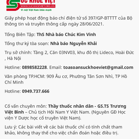
Giấy phép hoạt động báo chí điện tử số 397/GP-BTTTT của Bộ
thông tin và truyền thông cấp ngày 28/06/2021.
Tổng Biên Tập:
ThS Nhà báo Chúc Kim Vinh
Tổng thư ký tòa soạn:
Nhà báo Nguyễn Khải
Trụ sở chính: Tầng 2, Căn 03NV03, khu đô thị Lideco, Hoài Đức
, Hà Nội
Hotline:
0898582228
. Email:
toasoansuckhoeviet@gmail.com
Văn phòng TP.HCM: 909 Âu cơ, Phường Tân Sơn Nhì, TP Hồ
Chí Minh
Hotline:
0949.737.666
Cố vấn chuyên môn:
Thầy thuốc nhân dân - GS.TS Trương
Việt Bình
– Chủ tịch Hội Nam Y Việt Nam. (Nguyên GĐ Học
viện Y Dược học cổ truyền Việt Nam).
Lưu ý: Các bài viết về các bài thuốc chỉ có tính chất tham
khảo, không thay thế cho việc chẩn đoán hoặc điều trị.