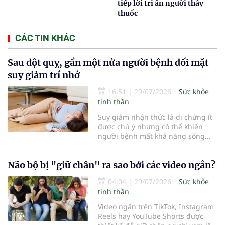
tiếp lời tri ân người thầy
thuốc
CÁC TIN KHÁC
Sau đột quỵ, gần một nửa người bệnh đối mặt
suy giảm trí nhớ
16:51
|
29/07/2026
Sức khỏe
tinh thần
Suy giảm nhận thức là di chứng ít
được chú ý nhưng có thể khiến
người bệnh mất khả năng sống
độc lập nếu không được phát hiện
và phục hồi sớm.
Não bộ bị "giữ chân" ra sao bởi các video ngắn?
04:04
|
29/07/2026
Sức khỏe
tinh thần
Video ngắn trên TikTok, Instagram
Reels hay YouTube Shorts được