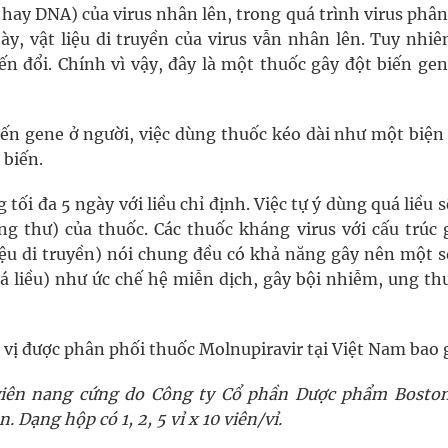
 hay DNA) của virus nhân lên, trong quá trình virus phân
y, vật liệu di truyền của virus vẫn nhân lên. Tuy nhiên
ến đổi. Chính vì vậy, đây là một thuốc gây đột biến ge
iến gene ở người, việc dùng thuốc kéo dài như một biện
 biến.
tối đa 5 ngày với liều chỉ định. Việc tự ý dùng quá liều 
ng thư) của thuốc. Các thuốc kháng virus với cấu trúc 
iệu di truyền) nói chung đều có khả năng gây nên một s
á liều) như ức chế hệ miễn dịch, gây bội nhiễm, ung thư
ơn vị được phân phối thuốc Molnupiravir tại Việt Nam bao
viên nang cứng do Công ty Cổ phần Dược phẩm Boston
 Dạng hộp có 1, 2, 5 vỉ x 10 viên/vỉ.