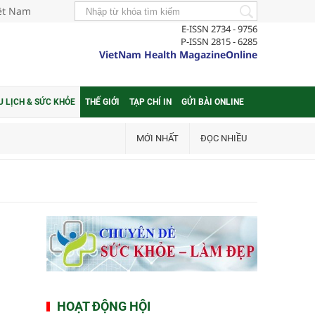
iệt Nam
E-ISSN 2734 - 9756
P-ISSN 2815 - 6285
VietNam Health MagazineOnline
U LỊCH & SỨC KHỎE
THẾ GIỚI
TẠP CHÍ IN
GỬI BÀI ONLINE
MỚI NHẤT
ĐỌC NHIỀU
HOẠT ĐỘNG HỘI