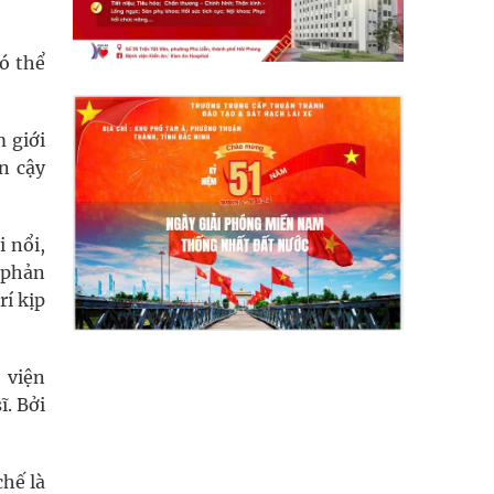
ó thể
m giới
n cậy
 nổi,
 phản
rí kịp
 viện
ĩ. Bởi
hế là