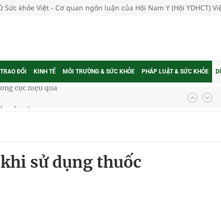
tử Sức khỏe Việt - Cơ quan ngôn luận của Hội Nam Y (Hội YDHCT) V
 TRAO ĐỔI
KINH TẾ
MÔI TRƯỜNG & SỨC KHỎE
PHÁP LUẬT & SỨC KHỎE
D
 chuyên gia
nghiệm thực tế
khi sử dụng thuốc
ngừa ung thư
ợng thuốc