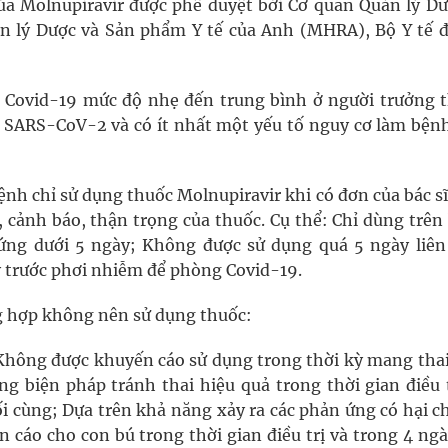
của Molnupiravir được phê duyệt bởi Cơ quan Quản lý Dư
 lý Dược và Sản phẩm Y tế của Anh (MHRA), Bộ Y tế đ
rị Covid-19 mức độ nhẹ đến trung bình ở người trưởng 
 SARS-CoV-2 và có ít nhất một yếu tố nguy cơ làm bệnh
ệnh chỉ sử dụng thuốc Molnupiravir khi có đơn của bác s
, cảnh báo, thận trọng của thuốc. Cụ thể: Chỉ dùng trê
hứng dưới 5 ngày; Không được sử dụng quá 5 ngày liên 
 trước phơi nhiễm để phòng Covid-19.
g hợp không nên sử dụng thuốc:
hông được khuyến cáo sử dụng trong thời kỳ mang thai
 biện pháp tránh thai hiệu quả trong thời gian điều t
ối cùng; Dựa trên khả năng xảy ra các phản ứng có hại c
 cáo cho con bú trong thời gian điều trị và trong 4 ng