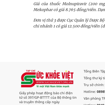
Giá của thuốc Molnupiravir (200 m
Mekophar có giá 8.765 đồng/viên. Dạng 
Đơn vị thứ 3 được Cục Quản lý Dược Bộ
chi nhánh 1 có giá 12.500 đồng/viên (dạ
Tổng Biên Tậ
Tổng thư ký t
Trụ sở chính:
Hotline:
0898
Giấy phép hoạt động báo chí điện
tử số 397/GP-BTTTT của Bộ thông tin
Văn phòng TP
và truyền thông cấp ngày