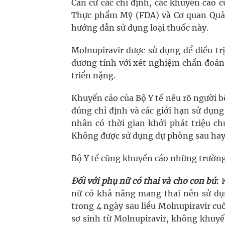
Căn cứ các chỉ định, các khuyến cáo 
Thực phẩm Mỹ (FDA) và Cơ quan Quản
hướng dẫn sử dụng loại thuốc này.
Molnupiravir được sử dụng để điều t
dương tính với xét nghiệm chẩn đoán
triển nặng.
Khuyến cáo của Bộ Y tế nêu rõ người b
đúng chỉ định và các giới hạn sử dụng
nhân có thời gian khởi phát triệu c
Không được sử dụng dự phòng sau hay
Bộ Y tế cũng khuyến cáo những trườn
Đối với phụ nữ có thai và cho con bú
:
K
nữ có khả năng mang thai nên sử dụng
trong 4 ngày sau liều Molnupiravir cu
sơ sinh từ Molnupiravir, không khuyến