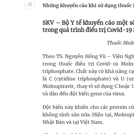
Cách âm nhạc trị liệu được “đo ni đóng giày”
Những khuyến cáo khi sử dụng thuốc 
Dự báo thời tiết ngày 08/8/2026: Bắc Bộ nắng nón
SKV – Bộ Y tế khuyến cáo một s
trong quá trình điều trị Covid-1
Đắk Lắk: Đẩy nhanh tiến độ khám sức khỏe định 
Thuốc Molnu
Tổng hợp những cách trị thâm body nách, bẹn, m
Theo TS. Nguyễn Hồng Vũ – Viện Nghiê
trong thuốc điều trị Covid-19 Moln
triphosphate. Chất này có khả năng cạ
là C (cytidine triphosphate) và U (u
Molnupiravir, thay vì sử dụng C hoặc
và dẫn đến đột biến gene của virus.
Đột biến này khiến cho các protein c
không sinh sản nữa. Hiện tại, Molnupi
Nhật Bản và tại Việt Nam.