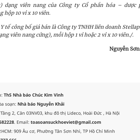
g) dạng viên nang của Công ty Cổ phần hóa – dược
hộp 10 vỉ x 10 viên.
 Y tế công bố giá bán là Công ty TNHH liên doanh Stell
ng viên nang cứng), mỗi hộp 1 vỉ hoặc 2 vỉ x 10 viên./.
Nguyễn Sơn
p:
ThS Nhà báo Chúc Kim Vinh
òa soạn:
Nhà báo Nguyễn Khải
 Tầng 2, Căn 03NV03, khu đô thị Lideco, Hoài Đức , Hà Nội
582228
. Email:
toasoansuckhoeviet@gmail.com
.HCM: 909 Âu cơ, Phường Tân Sơn Nhì, TP Hồ Chí Minh