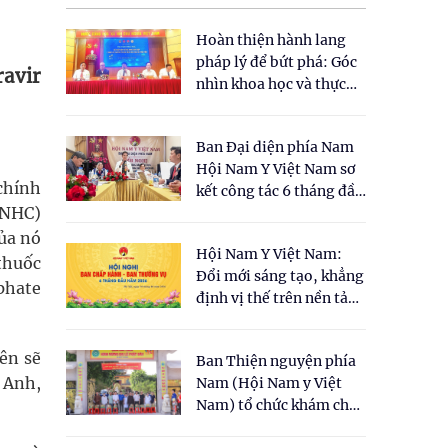
Hoàn thiện hành lang
pháp lý để bứt phá: Góc
ravir
nhìn khoa học và thực
tiễn tại Tọa đàm " Đề
xuất một số nội dung
Ban Đại diện phía Nam
cho Luật Y dược cổ
Hội Nam Y Việt Nam sơ
truyền Việt Nam"
chính
kết công tác 6 tháng đầu
 NHC)
năm 2026
của nó
Hội Nam Y Việt Nam:
thuốc
Đổi mới sáng tạo, khẳng
phate
định vị thế trên nền tảng
y học cổ truyền và khoa
học hiện đại
ên sẽ
Ban Thiện nguyện phía
, Anh,
Nam (Hội Nam y Việt
Nam) tổ chức khám chữa
bệnh y học cổ truyền và