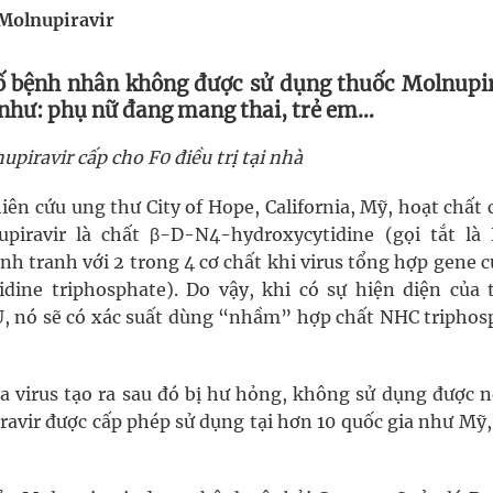
Molnupiravir
g, nhiệt độ cao nhất 35 độ
ố bệnh nhân không được sử dụng thuốc Molnupi
9 như: phụ nữ đang mang thai, trẻ em…
kỳ, khám sàng lọc cho người dân
piravir cấp cho F0 điều trị tại nhà
ông cực hiệu quả
n cứu ung thư City of Hope, California, Mỹ, hoạt chất 
upiravir là chất β-D-N4-hydroxycytidine (gọi tắt là
nh tranh với 2 trong 4 cơ chất khi virus tổng hợp gene 
ridine triphosphate). Do vậy, khi có sự hiện diện của 
 U, nó sẽ có xác suất dùng “nhầm” hợp chất NHC triphos
ủa virus tạo ra sau đó bị hư hỏng, không sử dụng được n
ravir được cấp phép sử dụng tại hơn 10 quốc gia như Mỹ