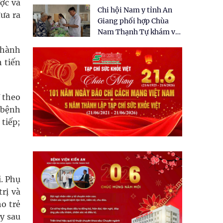
tặng quà cho 150 người
ợc và
Chi hội Nam y tỉnh An
dân tại xã Tân Tập
ưa ra
Giang phối hợp Chùa
Nam Thạnh Tự khám và
cấp thuốc miễn phí cho
thành
nhân dân
 tiến
ĩ theo
n bệnh
tiếp;
. Phụ
rị và
ho trẻ
ày sau