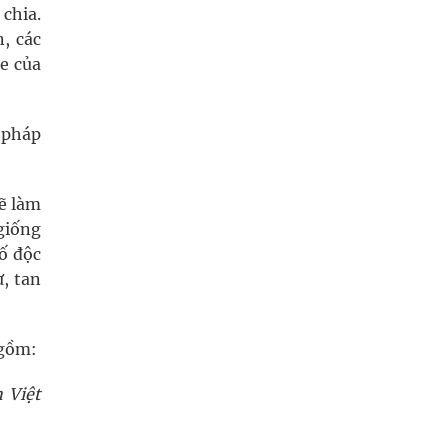
 chia.
, các
ne của
 pháp
sẽ làm
giống
ố độc
, tan
 gồm:
 Việt