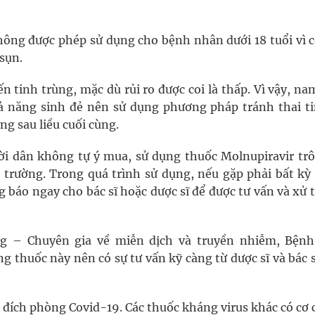
ông được phép sử dụng cho bệnh nhân dưới 18 tuổi vì c
sụn.
 tinh trùng, mặc dù rủi ro được coi là thấp. Vì vậy, na
ả năng sinh đẻ nên sử dụng phương pháp tránh thai ti
áng sau liều cuối cùng.
i dân không tự ý mua, sử dụng thuốc Molnupiravir trôi
 trường. Trong quá trình sử dụng, nếu gặp phải bất kỳ
 báo ngay cho bác sĩ hoặc dược sĩ để được tư vấn và xử t
ng – Chuyên gia về miễn dịch và truyền nhiễm, Bệnh
g thuốc này nên có sự tư vấn kỹ càng từ dược sĩ và bác s
đích phòng Covid-19. Các thuốc kháng virus khác có cơ c