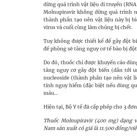
dừng quá trình vật liệu di truyền (RNA
Molnupiravir không dừng quá trình nà
thành phần tạo nên vật liệu này bị bi
virus và cuối cùng làm chúng bị chết.
Tuy không được thiết kế để gây đột b
đề phòng sẽ tăng nguy cơ tế bào bị đột
Do đó, thuốc chỉ được khuyến cáo dùng 
tăng nguy cơ gây đột biến (dẫn tới u
nucleoside (thành phần tạo nên vật l
tính nguy hiểm (đặc biệt nếu dùng qu
máu…
Hiện tại, Bộ Y tế đã cấp phép cho 3 đ
Thuốc Molnupiravir (400 mg) dạng 
Nam sản xuất có giá là 11.500 đồng/viên.