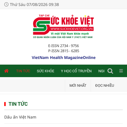
Thứ Sáu 07/08/2026 09:38
E-ISSN 2734 - 9756
P-ISSN 2815 - 6285
VietNam Health MagazineOnline
NLINE
TIN TỨC
SỨC KHỎE
Y HỌC CỔ TRUYỀN
NGHIÊN CỨU TRA
MỚI NHẤT
ĐỌC NHIỀU
TIN TỨC
Dấu ấn Việt Nam