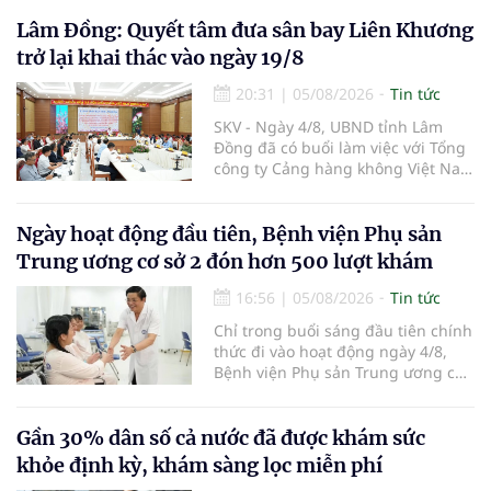
Lâm Đồng: Quyết tâm đưa sân bay Liên Khương
trở lại khai thác vào ngày 19/8
20:31
|
05/08/2026
Tin tức
SKV - Ngày 4/8, UBND tỉnh Lâm
Đồng đã có buổi làm việc với Tổng
công ty Cảng hàng không Việt Nam
(ACV) và các hãng hàng không để
triển khai công tác xúc tiến và hợp
tác giữa tỉnh Lâm Đồng và ACV
Ngày hoạt động đầu tiên, Bệnh viện Phụ sản
trong việc phục hồi hoạt động
Trung ương cơ sở 2 đón hơn 500 lượt khám
hàng không, thúc đẩy mở mới các
đường bay nội địa và quốc tế.
16:56
|
05/08/2026
Tin tức
Chỉ trong buổi sáng đầu tiên chính
thức đi vào hoạt động ngày 4/8,
Bệnh viện Phụ sản Trung ương cơ
sở 2 đã tiếp đón hơn 500 lượt
người đến khám, điều trị và đón
em bé đầu tiên chào đời.
Gần 30% dân số cả nước đã được khám sức
khỏe định kỳ, khám sàng lọc miễn phí