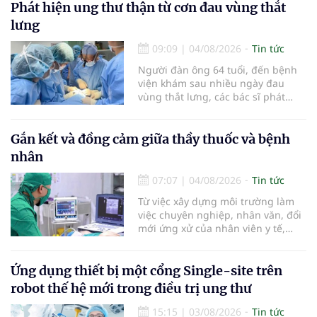
là những nội dung trọng tâm được
Phát hiện ung thư thận từ cơn đau vùng thắt
báo cáo tại Hội thảo khoa học cập
lưng
nhật chẩn đoán và điều trị bệnh lý
tiêu hóa - gan mật vừa diễn ra
09:09
|
04/08/2026
Tin tức
ngày 1/8 tại Bệnh viện Đại học
Người đàn ông 64 tuổi, đến bệnh
quốc tế Hồng Bàng.
viện khám sau nhiều ngày đau
vùng thắt lưng, các bác sĩ phát
hiện khối u thận phải kích thước
khoảng 3cm, nghi ngờ ung thư
biểu mô tế bào thận. Với khối u còn
Gắn kết và đồng cảm giữa thầy thuốc và bệnh
ở giai đoạn sớm, người bệnh được
nhân
chỉ định cắt bán phần thận phải
bằng phẫu thuật robot thay vì phải
07:07
|
04/08/2026
Tin tức
cắt bỏ toàn bộ quả thận như trước
Từ việc xây dựng môi trường làm
đây.
việc chuyên nghiệp, nhân văn, đổi
mới ứng xử của nhân viên y tế,
Bệnh viện đa khoa khu vực Phúc
Yên (tỉnh Phú Thọ) đã tạo nên sự
đồng cảm, gắn kết cao giữa thầy
Ứng dụng thiết bị một cổng Single-site trên
thuốc với bệnh nhân.
robot thế hệ mới trong điều trị ung thư
15:15
|
03/08/2026
Tin tức