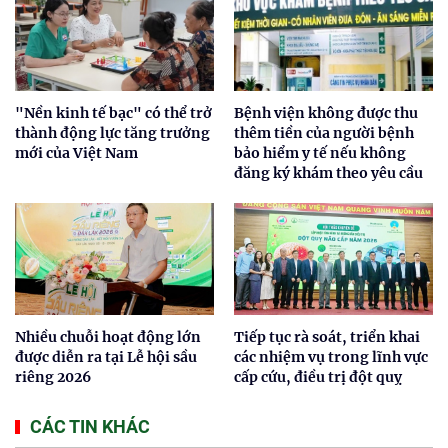
"Nền kinh tế bạc" có thể trở
Bệnh viện không được thu
thành động lực tăng trưởng
thêm tiền của người bệnh
mới của Việt Nam
bảo hiểm y tế nếu không
đăng ký khám theo yêu cầu
Nhiều chuỗi hoạt động lớn
Tiếp tục rà soát, triển khai
được diễn ra tại Lễ hội sầu
các nhiệm vụ trong lĩnh vực
riêng 2026
cấp cứu, điều trị đột quỵ
CÁC TIN KHÁC