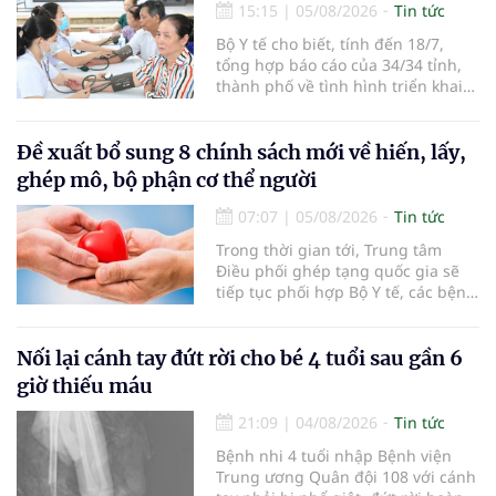
15:15
|
05/08/2026
Tin tức
Bộ Y tế cho biết, tính đến 18/7,
tổng hợp báo cáo của 34/34 tỉnh,
thành phố về tình hình triển khai
khám sức khỏe định kỳ, khám sàng
lọc miễn phí cho người dân, ghi
nhận 32.286.360 người, chiếm gần
Đề xuất bổ sung 8 chính sách mới về hiến, lấy,
30% dân số cả nước đã được khám
ghép mô, bộ phận cơ thể người
sức khỏe định kỳ năm nay.
07:07
|
05/08/2026
Tin tức
Trong thời gian tới, Trung tâm
Điều phối ghép tạng quốc gia sẽ
tiếp tục phối hợp Bộ Y tế, các bệnh
viện và các cơ quan liên quan để
mở rộng mạng lưới điều phối, tăng
cường truyền thông, hoàn thiện
Nối lại cánh tay đứt rời cho bé 4 tuổi sau gần 6
quy trình chuyên môn và hệ thống
giờ thiếu máu
pháp luật để thúc đẩy lĩnh vực
hiến và ghép mô tạng.
21:09
|
04/08/2026
Tin tức
Bệnh nhi 4 tuổi nhập Bệnh viện
Trung ương Quân đội 108 với cánh