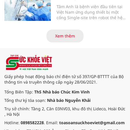
Tâm Anh là bệnh viện đầu tiên tại
Việt Nam ứng dụng thiết bị một
cổng Single-site trên robot thế hệ
mới điều trị ung thư tuyến tiền liệt,
nhân đôi hiệu quả.
Xem thêm
Giấy phép hoạt động báo chí điện tử số 397/GP-BTTTT của Bộ
thông tin và truyền thông cấp ngày 28/06/2021.
Tổng Biên Tập:
ThS Nhà báo Chúc Kim Vinh
Tổng thư ký tòa soạn:
Nhà báo Nguyễn Khải
Trụ sở chính: Tầng 2, Căn 03NV03, khu đô thị Lideco, Hoài Đức
, Hà Nội
Hotline:
0898582228
. Email:
toasoansuckhoeviet@gmail.com