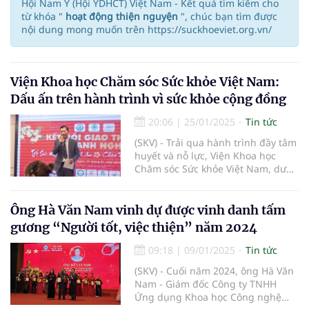
Hội Nam Y (Hội YDHCT) Việt Nam - Kết quả tìm kiếm cho
từ khóa "
hoạt động thiện nguyện
", chúc bạn tìm được
nội dung mong muốn trên https://suckhoeviet.org.vn/
Viện Khoa học Chăm sóc Sức khỏe Việt Nam:
Dấu ấn trên hành trình vì sức khỏe cộng đồng
20:06
|
25/01/2025
Tin tức
(SKV) - Trải qua hành trình đầy tâm
huyết và nỗ lực, Viện Khoa học
Chăm sóc Sức khỏe Việt Nam, dưới
sự lãnh đạo của Thạc sĩ Ma Doãn
Quý, đã ghi dấu ấn sâu đậm với
hàng loạt thành tựu đáng tự hào.
Ông Hà Văn Nam vinh dự được vinh danh tấm
Là một nhà lãnh đạo tâm huyết,
gương “Người tốt, việc thiện” năm 2024
Thạc sĩ Quý mang đến tầm nhìn
chiến lược và truyền cảm hứng
09:18
|
09/01/2025
Tin tức
mạnh mẽ về giá trị nhân văn trong
(SKV) - Cuối năm 2024, ông Hà Văn
chăm sóc sức khỏe. Viện là nơi hội
Nam - Giám đốc Công ty TNHH
tụ của tri thức và y đức, đồng thời
Ứng dụng Khoa học Công nghệ
trở thành biểu tượng của khát