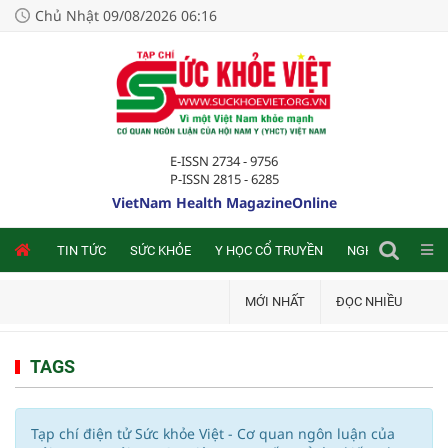
Chủ Nhật 09/08/2026 06:16
E-ISSN 2734 - 9756
P-ISSN 2815 - 6285
VietNam Health MagazineOnline
NLINE
TIN TỨC
SỨC KHỎE
Y HỌC CỔ TRUYỀN
NGHIÊN CỨU TRA
MỚI NHẤT
ĐỌC NHIỀU
TAGS
Tạp chí điện tử Sức khỏe Việt - Cơ quan ngôn luận của