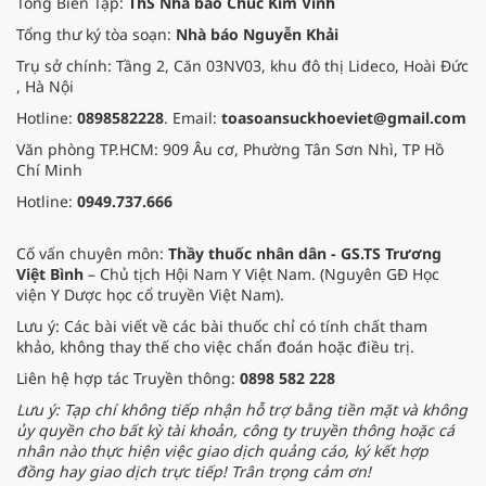
Tổng Biên Tập:
ThS Nhà báo Chúc Kim Vinh
Tổng thư ký tòa soạn:
Nhà báo Nguyễn Khải
Trụ sở chính: Tầng 2, Căn 03NV03, khu đô thị Lideco, Hoài Đức
, Hà Nội
Hotline:
0898582228
. Email:
toasoansuckhoeviet@gmail.com
Văn phòng TP.HCM: 909 Âu cơ, Phường Tân Sơn Nhì, TP Hồ
Chí Minh
Hotline:
0949.737.666
Cố vấn chuyên môn:
Thầy thuốc nhân dân - GS.TS Trương
Việt Bình
– Chủ tịch Hội Nam Y Việt Nam. (Nguyên GĐ Học
viện Y Dược học cổ truyền Việt Nam).
Lưu ý: Các bài viết về các bài thuốc chỉ có tính chất tham
khảo, không thay thế cho việc chẩn đoán hoặc điều trị.
Liên hệ hợp tác Truyền thông:
0898 582 228
Lưu ý: Tạp chí không tiếp nhận hỗ trợ bằng tiền mặt và không
ủy quyền cho bất kỳ tài khoản, công ty truyền thông hoặc cá
nhân nào thực hiện việc giao dịch quảng cáo, ký kết hợp
đồng hay giao dịch trực tiếp! Trân trọng cảm ơn!