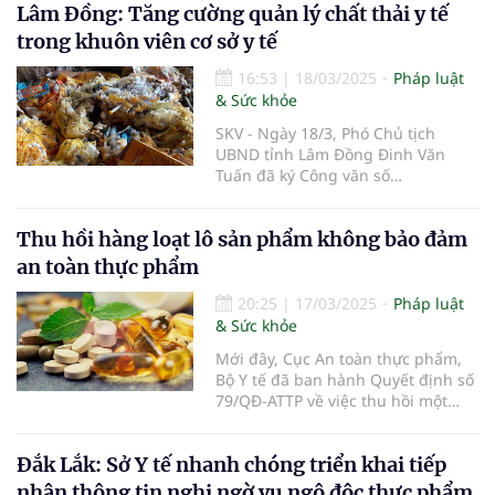
Lâm Đồng: Tăng cường quản lý chất thải y tế
trong khuôn viên cơ sở y tế
16:53
|
18/03/2025
Pháp luật
& Sức khỏe
SKV - Ngày 18/3, Phó Chủ tịch
UBND tỉnh Lâm Đồng Đinh Văn
Tuấn đã ký Công văn số
2531/UBND-YT gửi các sở: Y tế,
Nông nghiệp và Môi trường và
Thu hồi hàng loạt lô sản phẩm không bảo đảm
UBND các huyện, thành phố về
việc tăng cường công tác quản lý
an toàn thực phẩm
chất thải y tế trong phạm vi khuôn
viên cơ sở y tế.
20:25
|
17/03/2025
Pháp luật
& Sức khỏe
Mới đây, Cục An toàn thực phẩm,
Bộ Y tế đã ban hành Quyết định số
79/QĐ-ATTP về việc thu hồi một
loạt sản phẩm thực phẩm bổ sung
không đảm bảo an toàn cho sức
Đắk Lắk: Sở Y tế nhanh chóng triển khai tiếp
khỏe người tiêu dùng.
nhận thông tin nghi ngờ vụ ngộ độc thực phẩm