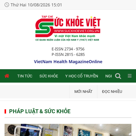
Thứ Hai 10/08/2026 15:01
E-ISSN 2734 - 9756
P-ISSN 2815 - 6285
VietNam Health MagazineOnline
NLINE
TIN TỨC
SỨC KHỎE
Y HỌC CỔ TRUYỀN
NGHIÊN CỨU TRA
MỚI NHẤT
ĐỌC NHIỀU
PHÁP LUẬT & SỨC KHỎE