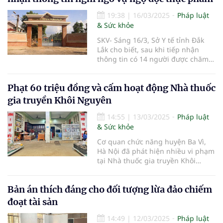
19:38
|
16/03/2025
Pháp luật
& Sức khỏe
SKV- Sáng 16/3, Sở Y tế tỉnh Đắk
Lắk cho biết, sau khi tiếp nhận
thông tin có 14 người được chăm
sóc tại Trung tâm Bảo trợ xã hội
tỉnh Đắk Lắk (xã Hòa Thắng, TP.
Phạt 60 triệu đồng và cấm hoạt động Nhà thuốc
Buôn Ma Thuột) có các triệu chứng
nghi bị ngộ độc thực phẩm, trong
gia truyền Khôi Nguyên
đó có 6 người phải nhập viện điều
trị, Sở đã nhanh chóng phối hợp
14:55
|
13/03/2025
Pháp luật
với các đơn vị liên quan triển khai
& Sức khỏe
các hoạt động xác minh, điều tra
Cơ quan chức năng huyện Ba Vì,
vụ việc.
Hà Nội đã phát hiện nhiều vi phạm
tại Nhà thuốc gia truyền Khôi
Nguyên địa chỉ tại xã Ba Trại,
huyện Ba Vì, Hà Nội và quyết định
Bản án thích đáng cho đối tượng lừa đảo chiếm
xử phạt hành chính 60 triệu đồng,
đồng thời cấm cơ sở hoạt động
đoạt tài sản
đến khi có giấy phép hành nghề.
14:49
|
12/03/2025
Pháp luật