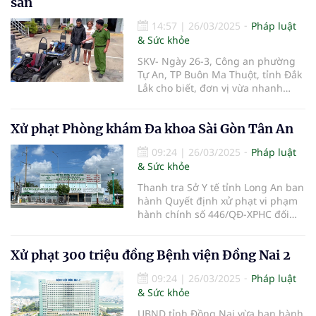
sản
phòng, chống ngộ độc thực phẩm
do độc tố tự nhiên năm 2025.
14:57
|
26/03/2025
Pháp luật
& Sức khỏe
SKV- Ngày 26-3, Công an phường
Tự An, TP Buôn Ma Thuột, tỉnh Đắk
Lắk cho biết, đơn vị vừa nhanh
chóng điều tra, truy bắt được
nhóm thiếu niên đột nhập Trường
Xử phạt Phòng khám Đa khoa Sài Gòn Tân An
đua trộm cắp 2 chiếc xe đua trị giá
130 triệu đồng.
09:24
|
26/03/2025
Pháp luật
& Sức khỏe
Thanh tra Sở Y tế tỉnh Long An ban
hành Quyết định xử phạt vi phạm
hành chính số 446/QĐ-XPHC đối
với Công ty TNHH Phát triển Bệnh
viện Y Sài Gòn (Phòng khám Đa
Xử phạt 300 triệu đồng Bệnh viện Đồng Nai 2
khoa Sài Gòn Tân An) tại 211 Quốc
lộ 1A, Phường 5, TP. Tân An, tỉnh
09:24
|
26/03/2025
Pháp luật
Long An.
& Sức khỏe
UBND tỉnh Đồng Nai vừa ban hành