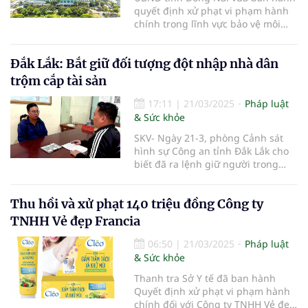
quyết định xử phạt vi phạm hành
chính trong lĩnh vực bảo vệ môi
trường đối với Công ty Cổ phần
Bệnh viện Đồng Nai 2 địa chỉ số 02,
Đắk Lắk: Bắt giữ đối tượng đột nhập nhà dân
Đồng Khởi, Phường Bình Đa,
Thành phố Biên Hoà, Tỉnh Đồng
trộm cắp tài sản
Nai số tiền 300 triệu đồng.
17:11
|
21/03/2025
Pháp luật
& Sức khỏe
SKV- Ngày 21-3, phòng Cảnh sát
hình sự Công an tỉnh Đắk Lắk cho
biết đã ra lệnh giữ người trong
trường hợp khẩn cấp đối với
Nguyễn Văn Trung (30 tuổi) trú tại
Thu hồi và xử phạt 140 triệu đồng Công ty
phường Tự An, TP Buôn Ma Thuột,
tỉnh Đắk Lắk để điều tra về hành vi
TNHH Vẻ đẹp Francia
trộm cắp 150 triệu đồng của người
dân.
06:50
|
21/03/2025
Pháp luật
& Sức khỏe
Thanh tra Sở Y tế đã ban hành
Quyết định xử phạt vi phạm hành
chính đối với Công ty TNHH Vẻ đẹp