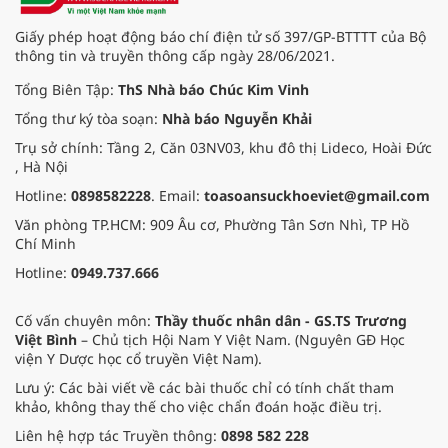
Giấy phép hoạt động báo chí điện tử số 397/GP-BTTTT của Bộ
thông tin và truyền thông cấp ngày 28/06/2021.
Tổng Biên Tập:
ThS Nhà báo Chúc Kim Vinh
Tổng thư ký tòa soạn:
Nhà báo Nguyễn Khải
Trụ sở chính: Tầng 2, Căn 03NV03, khu đô thị Lideco, Hoài Đức
, Hà Nội
Hotline:
0898582228
. Email:
toasoansuckhoeviet@gmail.com
Văn phòng TP.HCM: 909 Âu cơ, Phường Tân Sơn Nhì, TP Hồ
Chí Minh
Hotline:
0949.737.666
Cố vấn chuyên môn:
Thầy thuốc nhân dân - GS.TS Trương
Việt Bình
– Chủ tịch Hội Nam Y Việt Nam. (Nguyên GĐ Học
viện Y Dược học cổ truyền Việt Nam).
Lưu ý: Các bài viết về các bài thuốc chỉ có tính chất tham
khảo, không thay thế cho việc chẩn đoán hoặc điều trị.
Liên hệ hợp tác Truyền thông:
0898 582 228