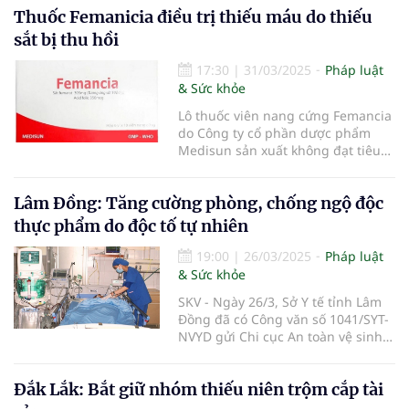
Thuốc Femanicia điều trị thiếu máu do thiếu
sắt bị thu hồi
17:30
|
31/03/2025
Pháp luật
& Sức khỏe
Lô thuốc viên nang cứng Femancia
do Công ty cổ phần dược phẩm
Medisun sản xuất không đạt tiêu
chuẩn về chỉ tiêu Định lượng và Độ
hòa tan, thuộc mức độ 2 theo quy
Lâm Đồng: Tăng cường phòng, chống ngộ độc
định về vi phạm chất lượng thuốc,
Bộ Y tế đã ban hành công văn yêu
thực phẩm do độc tố tự nhiên
cầu thu hồi.
19:00
|
26/03/2025
Pháp luật
& Sức khỏe
SKV - Ngày 26/3, Sở Y tế tỉnh Lâm
Đồng đã có Công văn số 1041/SYT-
NVYD gửi Chi cục An toàn vệ sinh
thực phẩm tỉnh; Phòng Y tế các
huyện, thành phố và Trung tâm Y
Đắk Lắk: Bắt giữ nhóm thiếu niên trộm cắp tài
tế các huyện, thành phố trên địa
bàn tỉnh về việc tăng cường