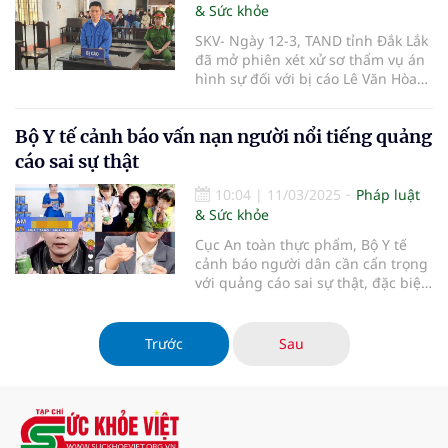
& Sức khỏe
SKV- Ngày 12-3, TAND tỉnh Đắk Lắk
đã mở phiên xét xử sơ thẩm vụ án
hình sự đối với bị cáo Lê Văn Hòa
(30 tuổi) trú tại xã Ea Tu, TP Buôn
Ma Thuột, tỉnh Đắk Lắk về các tội
Bộ Y tế cảnh báo vấn nạn người nổi tiếng quảng
“Lừa đảo chiếm đoạt tài sản” và “Sử
dụng tài liệu giả của cơ quan, tổ
cáo sai sự thật
chức”.
10:04
|
11/03/2025
Pháp luật
& Sức khỏe
Cục An toàn thực phẩm, Bộ Y tế
cảnh báo người dân cần cẩn trọng
với quảng cáo sai sự thật, đặc biệt
là từ những người nổi tiếng. Thực
trạng này tạo ra những hiểu lầm
đáng tiếc trong cộng đồng và có
Trước
Sau
thể dẫn đến những thiệt hại không
nhỏ cho người tiêu dùng.