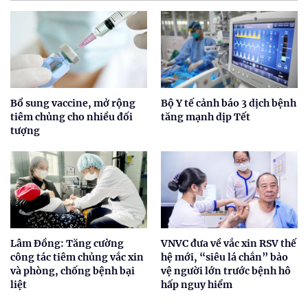
Bổ sung vaccine, mở rộng
Bộ Y tế cảnh báo 3 dịch bệnh
tiêm chủng cho nhiều đối
tăng mạnh dịp Tết
tượng
Lâm Đồng: Tăng cường
VNVC đưa về vắc xin RSV thế
công tác tiêm chủng vắc xin
hệ mới, “siêu lá chắn” bảo
và phòng, chống bệnh bại
vệ người lớn trước bệnh hô
liệt
hấp nguy hiểm