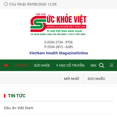
Chủ Nhật 09/08/2026 12:06
E-ISSN 2734 - 9756
P-ISSN 2815 - 6285
VietNam Health MagazineOnline
NLINE
TIN TỨC
SỨC KHỎE
Y HỌC CỔ TRUYỀN
NGHIÊN CỨU TRA
MỚI NHẤT
ĐỌC NHIỀU
TIN TỨC
Dấu ấn Việt Nam