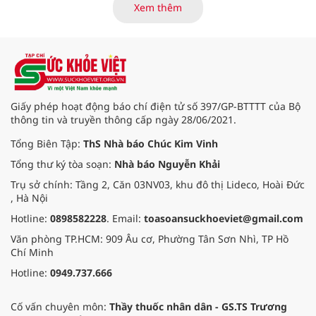
cường truyền thông, hoàn thiện
Xem thêm
quy trình chuyên môn và hệ thống
pháp luật để thúc đẩy lĩnh vực
hiến và ghép mô tạng.
Giấy phép hoạt động báo chí điện tử số 397/GP-BTTTT của Bộ
thông tin và truyền thông cấp ngày 28/06/2021.
Tổng Biên Tập:
ThS Nhà báo Chúc Kim Vinh
Tổng thư ký tòa soạn:
Nhà báo Nguyễn Khải
Trụ sở chính: Tầng 2, Căn 03NV03, khu đô thị Lideco, Hoài Đức
, Hà Nội
Hotline:
0898582228
. Email:
toasoansuckhoeviet@gmail.com
Văn phòng TP.HCM: 909 Âu cơ, Phường Tân Sơn Nhì, TP Hồ
Chí Minh
Hotline:
0949.737.666
Cố vấn chuyên môn:
Thầy thuốc nhân dân - GS.TS Trương