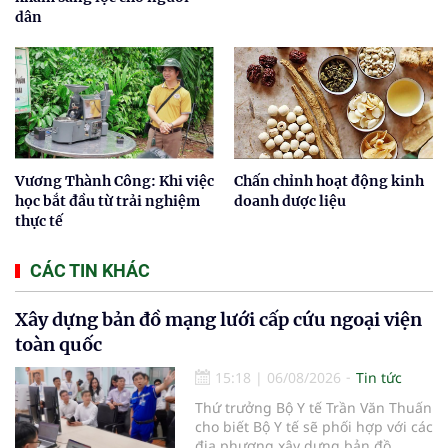
dân
Vương Thành Công: Khi việc
Chấn chỉnh hoạt động kinh
học bắt đầu từ trải nghiệm
doanh dược liệu
thực tế
CÁC TIN KHÁC
Xây dựng bản đồ mạng lưới cấp cứu ngoại viện
toàn quốc
15:18
|
06/08/2026
Tin tức
Thứ trưởng Bộ Y tế Trần Văn Thuấn
cho biết Bộ Y tế sẽ phối hợp với các
địa phương xây dựng bản đồ