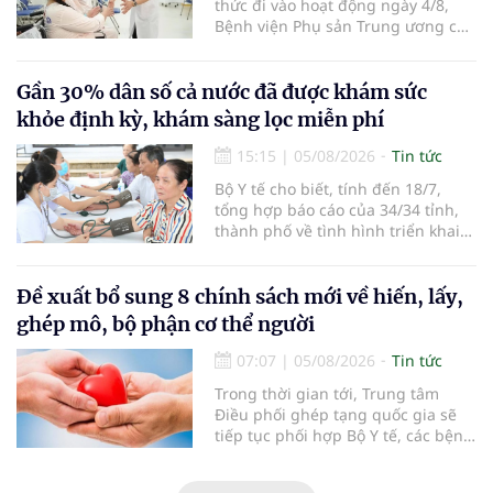
thức đi vào hoạt động ngày 4/8,
Bệnh viện Phụ sản Trung ương cơ
sở 2 đã tiếp đón hơn 500 lượt
người đến khám, điều trị và đón
em bé đầu tiên chào đời.
Gần 30% dân số cả nước đã được khám sức
khỏe định kỳ, khám sàng lọc miễn phí
15:15
|
05/08/2026
Tin tức
Bộ Y tế cho biết, tính đến 18/7,
tổng hợp báo cáo của 34/34 tỉnh,
thành phố về tình hình triển khai
khám sức khỏe định kỳ, khám sàng
lọc miễn phí cho người dân, ghi
nhận 32.286.360 người, chiếm gần
Đề xuất bổ sung 8 chính sách mới về hiến, lấy,
30% dân số cả nước đã được khám
ghép mô, bộ phận cơ thể người
sức khỏe định kỳ năm nay.
07:07
|
05/08/2026
Tin tức
Trong thời gian tới, Trung tâm
Điều phối ghép tạng quốc gia sẽ
tiếp tục phối hợp Bộ Y tế, các bệnh
viện và các cơ quan liên quan để
mở rộng mạng lưới điều phối, tăng