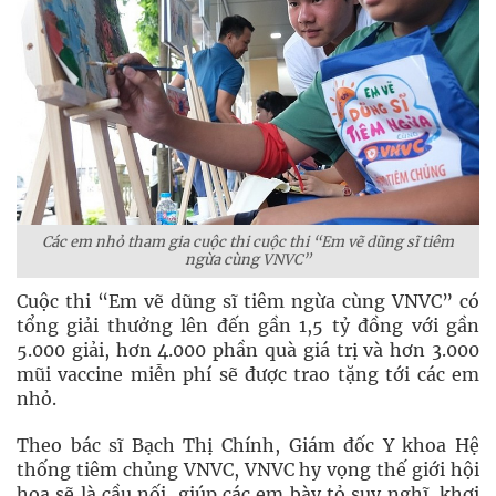
Các em nhỏ tham gia cuộc thi cuộc thi “Em vẽ dũng sĩ tiêm
ngừa cùng VNVC”
Cuộc thi “Em vẽ dũng sĩ tiêm ngừa cùng VNVC” có
tổng giải thưởng lên đến gần 1,5 tỷ đồng với gần
5.000 giải, hơn 4.000 phần quà giá trị và hơn 3.000
mũi vaccine miễn phí sẽ được trao tặng tới các em
nhỏ.
Theo bác sĩ Bạch Thị Chính, Giám đốc Y khoa Hệ
thống tiêm chủng VNVC, VNVC hy vọng thế giới hội
họa sẽ là cầu nối, giúp các em bày tỏ suy nghĩ, khơi