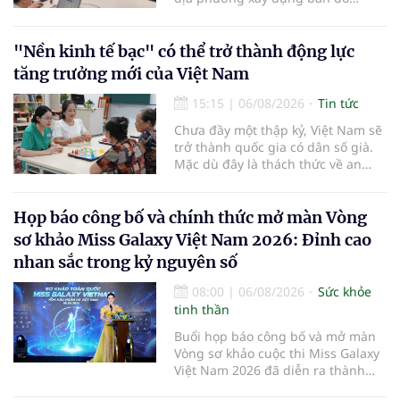
mạng lưới cấp cứu ngoại viện,
đồng thời chuẩn hóa đào tạo, hoàn
thiện cơ chế tài chính và đa dạng
"Nền kinh tế bạc" có thể trở thành động lực
hóa phương tiện nhằm nâng cao
tăng trưởng mới của Việt Nam
năng lực cấp cứu trước viện trên
phạm vi cả nước.
15:15
|
06/08/2026
Tin tức
Chưa đầy một thập kỷ, Việt Nam sẽ
trở thành quốc gia có dân số già.
Mặc dù đây là thách thức về an
sinh xã hội, tuy nhiên cũng mở ra
"nền kinh tế bạc", lĩnh vực dự báo
có giá trị hàng tỷ USD.
Họp báo công bố và chính thức mở màn Vòng
sơ khảo Miss Galaxy Việt Nam 2026: Đỉnh cao
nhan sắc trong kỷ nguyên số
08:00
|
06/08/2026
Sức khỏe
tinh thần
Buổi họp báo công bố và mở màn
Vòng sơ khảo cuộc thi Miss Galaxy
Việt Nam 2026 đã diễn ra thành
công rực rỡ. Sự kiện đánh dấu sự