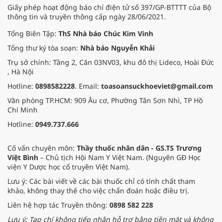
Giấy phép hoạt động báo chí điện tử số 397/GP-BTTTT của Bộ
thông tin và truyền thông cấp ngày 28/06/2021.
Tổng Biên Tập:
ThS Nhà báo Chúc Kim Vinh
Tổng thư ký tòa soạn:
Nhà báo Nguyễn Khải
Trụ sở chính: Tầng 2, Căn 03NV03, khu đô thị Lideco, Hoài Đức
, Hà Nội
Hotline:
0898582228
. Email:
toasoansuckhoeviet@gmail.com
Văn phòng TP.HCM: 909 Âu cơ, Phường Tân Sơn Nhì, TP Hồ
Chí Minh
Hotline:
0949.737.666
Cố vấn chuyên môn:
Thầy thuốc nhân dân - GS.TS Trương
Việt Bình
– Chủ tịch Hội Nam Y Việt Nam. (Nguyên GĐ Học
viện Y Dược học cổ truyền Việt Nam).
Lưu ý: Các bài viết về các bài thuốc chỉ có tính chất tham
khảo, không thay thế cho việc chẩn đoán hoặc điều trị.
Liên hệ hợp tác Truyền thông:
0898 582 228
Lưu ý: Tạp chí không tiếp nhận hỗ trợ bằng tiền mặt và không