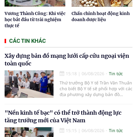
Vương Thành Công: Khi việc
Chấn chỉnh hoạt động kinh
học bắt đầu từ trải nghiệm
doanh dược liệu
thực tế
CÁC TIN KHÁC
Xây dựng bản đồ mạng lưới cấp cứu ngoại viện
toàn quốc
15:18
|
06/08/2026
Tin tức
Thứ trưởng Bộ Y tế Trần Văn Thuấn
cho biết Bộ Y tế sẽ phối hợp với các
địa phương xây dựng bản đồ
mạng lưới cấp cứu ngoại viện,
đồng thời chuẩn hóa đào tạo, hoàn
thiện cơ chế tài chính và đa dạng
"Nền kinh tế bạc" có thể trở thành động lực
hóa phương tiện nhằm nâng cao
tăng trưởng mới của Việt Nam
năng lực cấp cứu trước viện trên
phạm vi cả nước.
15:15
|
06/08/2026
Tin tức