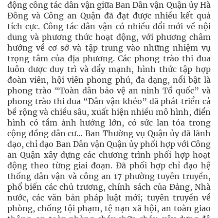
động công tác dân vận giữa Ban Dân vận Quận ủy Hà
Đông và Công an Quận đã đạt được nhiều kết quả
tích cực. Công tác dân vận có nhiều đổi mới về nội
dung và phương thức hoạt động, với phương châm
hướng về cơ sở và tập trung vào những nhiệm vụ
trọng tâm của địa phương. Các phong trào thi đua
luôn được duy trì và đẩy mạnh, hình thức tập hợp
đoàn viên, hội viên phong phú, đa dạng, nổi bật là
phong trào “Toàn dân bảo vệ an ninh Tổ quốc” và
phong trào thi đua “Dân vận khéo” đã phát triển cả
bề rộng và chiều sâu, xuất hiện nhiều mô hình, điển
hình có tầm ảnh hưởng lớn, có sức lan tỏa trong
cộng đồng dân cư… Ban Thường vụ Quận ủy đã lãnh
đạo, chỉ đạo Ban Dân vận Quận ủy phối hợp với Công
an Quận xây dựng các chương trình phối hợp hoạt
động theo từng giai đoạn. Đã phối hợp chỉ đạo hệ
thống dân vận và công an 17 phường tuyên truyền,
phổ biến các chủ trương, chính sách của Đảng, Nhà
nước, các văn bản pháp luật mới; tuyên truyền về
phòng, chống tội phạm, tệ nạn xã hội, an toàn giao