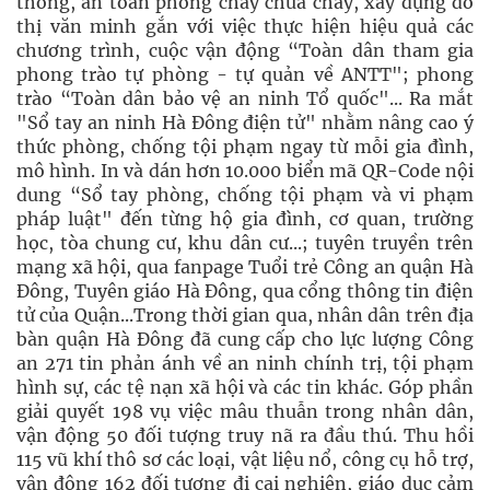
thông, an toàn phòng cháy chữa cháy, xây dựng đô
thị văn minh gắn với việc thực hiện hiệu quả các
chương trình, cuộc vận động “Toàn dân tham gia
phong trào tự phòng - tự quản về ANTT"; phong
trào “Toàn dân bảo vệ an ninh Tổ quốc"... Ra mắt
"Sổ tay an ninh Hà Đông điện tử" nhằm nâng cao ý
thức phòng, chống tội phạm ngay từ mỗi gia đình,
mô hình. In và dán hơn 10.000 biển mã QR-Code nội
dung “Sổ tay phòng, chống tội phạm và vi phạm
pháp luật" đến từng hộ gia đình, cơ quan, trường
học, tòa chung cư, khu dân cư...; tuyên truyền trên
mạng xã hội, qua fanpage Tuổi trẻ Công an quận Hà
Đông, Tuyên giáo Hà Đông, qua cổng thông tin điện
tử của Quận...Trong thời gian qua, nhân dân trên địa
bàn quận Hà Đông đã cung cấp cho lực lượng Công
an 271 tin phản ánh về an ninh chính trị, tội phạm
hình sự, các tệ nạn xã hội và các tin khác. Góp phần
giải quyết 198 vụ việc mâu thuẫn trong nhân dân,
vận động 50 đối tượng truy nã ra đầu thú. Thu hồi
115 vũ khí thô sơ các loại, vật liệu nổ, công cụ hỗ trợ,
vận động 162 đối tượng đi cai nghiện, giáo dục cảm