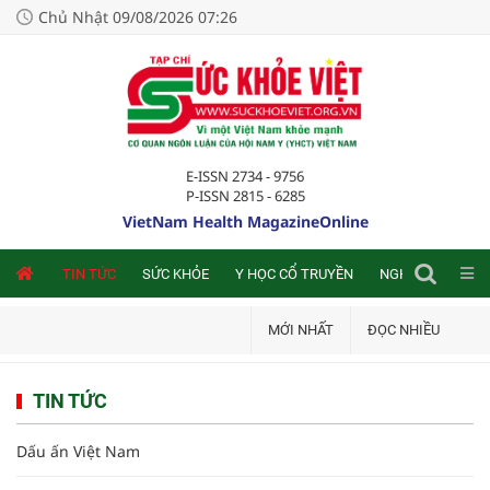
Chủ Nhật 09/08/2026 07:26
E-ISSN 2734 - 9756
P-ISSN 2815 - 6285
VietNam Health MagazineOnline
NLINE
TIN TỨC
SỨC KHỎE
Y HỌC CỔ TRUYỀN
NGHIÊN CỨU TRA
MỚI NHẤT
ĐỌC NHIỀU
TIN TỨC
Dấu ấn Việt Nam