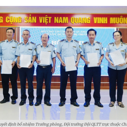
quyết định bổ nhiệm Trưởng phòng, Đội trưởng Đội QLTT trực thuộc Chi