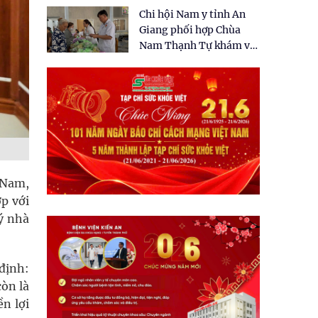
tặng quà cho 150 người
Chi hội Nam y tỉnh An
dân tại xã Tân Tập
Giang phối hợp Chùa
Nam Thạnh Tự khám và
cấp thuốc miễn phí cho
nhân dân
 Nam,
p với
ý nhà
định:
òn là
ền lợi