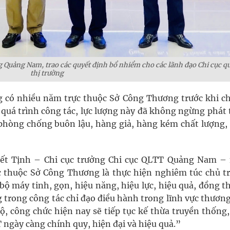
Quảng Nam, trao các quyết định bổ nhiểm cho các lãnh đạo Chi cục qu
thị trường
 có nhiều năm trực thuộc Sở Công Thương trước khi c
quá trình công tác, lực lượng này đã không ngừng phát t
g phòng chống buôn lậu, hàng giả, hàng kém chất lượng,
Viết Tịnh – Chi cục trưởng Chi cục QLTT Quảng Nam –
rực thuộc Sở Công Thương là thực hiện nghiêm túc chủ t
 bộ máy tinh, gọn, hiệu năng, hiệu lực, hiệu quả, đồng t
g trong công tác chỉ đạo điều hành trong lĩnh vực thươn
ộ, công chức hiện nay sẽ tiếp tục kế thừa truyền thống
 ngày càng chính quy, hiện đại và hiệu quả.”