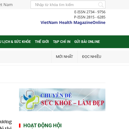
iệt Nam
E-ISSN 2734 - 9756
P-ISSN 2815 - 6285
VietNam Health MagazineOnline
U LỊCH & SỨC KHỎE
THẾ GIỚI
TẠP CHÍ IN
GỬI BÀI ONLINE
MỚI NHẤT
ĐỌC NHIỀU
hương
HOẠT ĐỘNG HỘI
lý thị