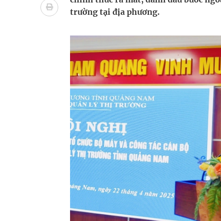
Tác Dụng Chống Kết Tập Tiểu Cầu Và Chống Đông
trường tại địa phương.
Quan Bằng Chứng Dược Lý Và Cơ Chế Phân Tử
Xây dựng bản đồ mạng lưới cấp cứu ngoại viện t
Dự báo thời tiết ngày 08/8/2026: Bắc Bộ nắng nón
Đắk Lắk: Đẩy nhanh tiến độ khám sức khỏe định 