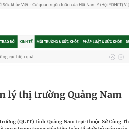
tử Sức khỏe Việt - Cơ quan ngôn luận của Hội Nam Y (Hội YDHCT) V
 TRAO ĐỔI
KINH TẾ
MÔI TRƯỜNG & SỨC KHỎE
PHÁP LUẬT & SỨC KHỎE
D
ông cực hiệu quả
 chuyên gia
n lý thị trường Quảng Nam
nghiệm thực tế
ngừa ung thư
ị trường (QLTT) tỉnh Quảng Nam trực thuộc Sở Công T
t quan trọng trong việc kiện toàn tổ chức bộ máy quản 