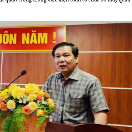
 Máu Của Các Loài Nhân Sâm (Panax Spp.): Tổng
oàn quốc
g, nhiệt độ cao nhất 35 độ
kỳ, khám sàng lọc cho người dân