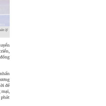
ản lý
huyển
riển,
 đồng
 nhấn
rương
hời đề
g mại,
, phát