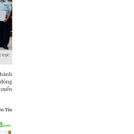
 trực
 hành
, đóng
chuyển
n Tín