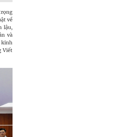
trọng
uật về
 lậu,
ân và
 kinh
 Viết