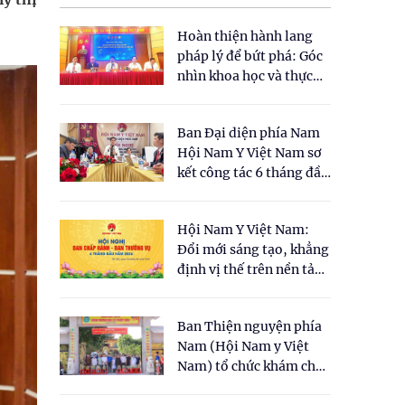
Hoàn thiện hành lang
pháp lý để bứt phá: Góc
nhìn khoa học và thực
tiễn tại Tọa đàm " Đề
xuất một số nội dung
Ban Đại diện phía Nam
cho Luật Y dược cổ
Hội Nam Y Việt Nam sơ
truyền Việt Nam"
kết công tác 6 tháng đầu
năm 2026
Hội Nam Y Việt Nam:
Đổi mới sáng tạo, khẳng
định vị thế trên nền tảng
y học cổ truyền và khoa
học hiện đại
Ban Thiện nguyện phía
Nam (Hội Nam y Việt
Nam) tổ chức khám chữa
bệnh y học cổ truyền và