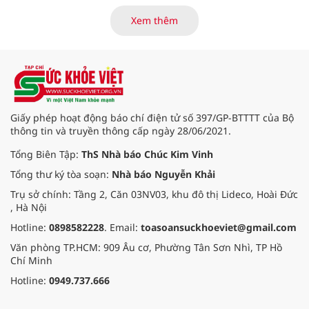
khỏi chức năng" bệnh viêm gan B
là những nội dung trọng tâm được
Xem thêm
báo cáo tại Hội thảo khoa học cập
nhật chẩn đoán và điều trị bệnh lý
tiêu hóa - gan mật vừa diễn ra
ngày 1/8 tại Bệnh viện Đại học
quốc tế Hồng Bàng.
Giấy phép hoạt động báo chí điện tử số 397/GP-BTTTT của Bộ
thông tin và truyền thông cấp ngày 28/06/2021.
Tổng Biên Tập:
ThS Nhà báo Chúc Kim Vinh
Tổng thư ký tòa soạn:
Nhà báo Nguyễn Khải
Trụ sở chính: Tầng 2, Căn 03NV03, khu đô thị Lideco, Hoài Đức
, Hà Nội
Hotline:
0898582228
. Email:
toasoansuckhoeviet@gmail.com
Văn phòng TP.HCM: 909 Âu cơ, Phường Tân Sơn Nhì, TP Hồ
Chí Minh
Hotline:
0949.737.666