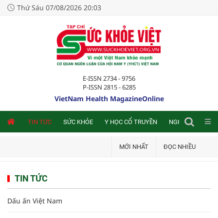
Thứ Sáu 07/08/2026 20:03
E-ISSN 2734 - 9756
P-ISSN 2815 - 6285
VietNam Health MagazineOnline
NLINE
TIN TỨC
SỨC KHỎE
Y HỌC CỔ TRUYỀN
NGHIÊN CỨU TRA
MỚI NHẤT
ĐỌC NHIỀU
TIN TỨC
Dấu ấn Việt Nam