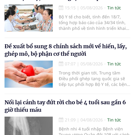
15:15
|
05/08/2026
Tin tức
Bộ Y tế cho biết, tính đến 18/7,
tổng hợp báo cáo của 34/34 tỉnh,
thành phố về tình hình triển khai
khám sức khỏe định kỳ, khám sàng
lọc miễn phí cho người dân, ghi
nhận 32.286.360 người, chiếm gần
Đề xuất bổ sung 8 chính sách mới về hiến, lấy,
30% dân số cả nước đã được khám
ghép mô, bộ phận cơ thể người
sức khỏe định kỳ năm nay.
07:07
|
05/08/2026
Tin tức
Trong thời gian tới, Trung tâm
Điều phối ghép tạng quốc gia sẽ
tiếp tục phối hợp Bộ Y tế, các bệnh
viện và các cơ quan liên quan để
mở rộng mạng lưới điều phối, tăng
cường truyền thông, hoàn thiện
Nối lại cánh tay đứt rời cho bé 4 tuổi sau gần 6
quy trình chuyên môn và hệ thống
giờ thiếu máu
pháp luật để thúc đẩy lĩnh vực
hiến và ghép mô tạng.
21:09
|
04/08/2026
Tin tức
Bệnh nhi 4 tuổi nhập Bệnh viện
Trung ương Quân đội 108 với cánh