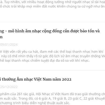
bà. Tuy nhiên, với nhiều hoạt động tưởng nhớ người nhạc sĩ tài ho
tổ chức trải khắp mọi miền đất nước khiến chúng ta cứ ngỡ như ô
iện đâu đây với
g - mô hình âm nhạc cộng đồng cần được bảo tồn và
ển
|
09/01/2024
i Việt vốn rất yêu ca hát, đam mê các thể loại thanh nhạc hơn khí
 này có thể nhìn thấy rõ từ góc độ lịch sử âm nhạc truyền thống Vi
hể loại thanh nhạc chiếm tuyệt đại đa số so với khí nhạc.
ải thưởng Âm nhạc Việt Nam năm 2022
|
25/12/2022
 phẩm của 261 tác giả, Hội Nhạc sĩ Việt Nam đã trao giải thưởng c
m xuất sắc. Trong đó, có 6 giải A, 19 giải B, 23 giải C, 22 giải Khuy
 chương trình biểu diễn nghệ thuật xuất sắc.