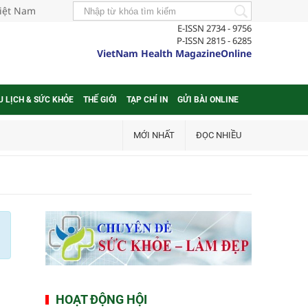
Việt Nam
E-ISSN 2734 - 9756
P-ISSN 2815 - 6285
VietNam Health MagazineOnline
U LỊCH & SỨC KHỎE
THẾ GIỚI
TẠP CHÍ IN
GỬI BÀI ONLINE
MỚI NHẤT
ĐỌC NHIỀU
HOẠT ĐỘNG HỘI