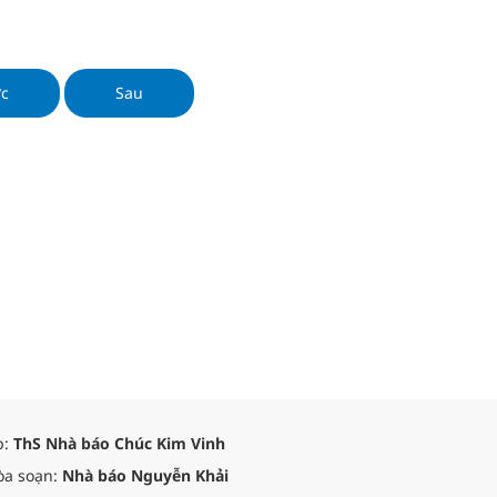
ớc
Sau
p:
ThS Nhà báo Chúc Kim Vinh
òa soạn:
Nhà báo Nguyễn Khải