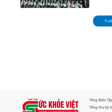
Trư
Tổng Biên Tậ
Tổng thư ký t