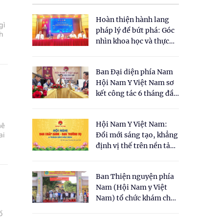
Hoàn thiện hành lang
gì
pháp lý để bứt phá: Góc
h
nhìn khoa học và thực
tiễn tại Tọa đàm " Đề
m
xuất một số nội dung
Ban Đại diện phía Nam
cho Luật Y dược cổ
Hội Nam Y Việt Nam sơ
truyền Việt Nam"
kết công tác 6 tháng đầu
năm 2026
Hội Nam Y Việt Nam:
mê
ai
Đổi mới sáng tạo, khẳng
định vị thế trên nền tảng
y học cổ truyền và khoa
học hiện đại
Ban Thiện nguyện phía
Nam (Hội Nam y Việt
Nam) tổ chức khám chữa
bệnh y học cổ truyền và
ổ