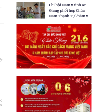
tặng quà cho 150 người
a
Chi hội Nam y tỉnh An
dân tại xã Tân Tập
ng
Giang phối hợp Chùa
Nam Thạnh Tự khám và
cấp thuốc miễn phí cho
nhân dân
ệt
ho
ến