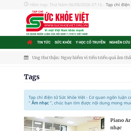
Hôm nay:
Thứ Năm 06/08/2026 07:16
-
Tạp chí điện
TIN TỨC
SỨC KHỎE
Y HỌC CỔ TRUYỀN
NGHIÊN CỨU
Ung thư thận: Nguy hiểm vì tiến triển quá âm th
Nhiều chuỗi hoạt động lớn được diễn ra tại Lễ hộ
Tags
Tiếp tục rà soát, triển khai các nhiệm vụ trong lĩ
Lâm Đồng: Quyết tâm đưa sân bay Liên Khương trở
Tạp chí điện tử Sức khỏe Việt - Cơ quan ngôn luận 
"
Âm nhạc
", chúc bạn tìm được nội dung mong muốn
Ngày hoạt động đầu tiên, Bệnh viện Phụ sản Trun
Piano Ar
Dự báo thời tiết ngày 06/8/2026: Bắc Bộ có mưa d
nhạc