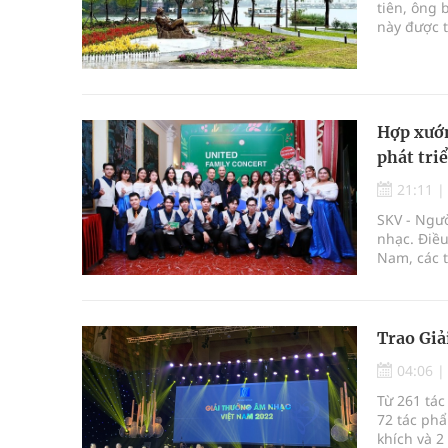
tiên, ông 
này được 
vẫn hiện d
Hợp xướn
phát tri
21:11
SKV - Ngườ
nhạc. Điều
Nam, các t
Trao Gi
04:06
Từ 261 tác
72 tác phẩ
khích và 2