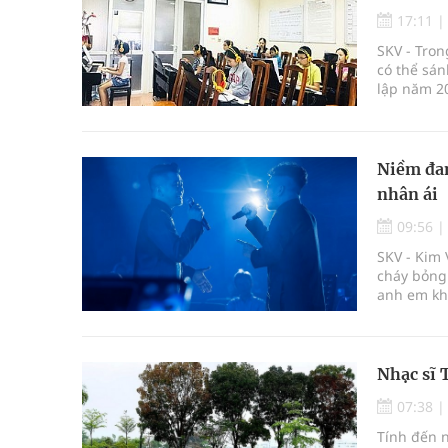
Nâng cao chất lượng đào tạo, đáp ứng yêu cầu phá
17:11
SKV - Tron
Bộ Y tế yêu cầu ngừng ngay kinh doanh thực phẩm
có thể sá
lập năm 20
BSR tăng 12,5% năng lực tồn chứa dầu thô tại 
nghiệp nh
hứng âm n
Bệnh viện không được thu thêm tiền của người b
Niềm đam
cầu
nhân ái
09:56
SKV - Kim
cháy bỏng
anh em kh
mày mò, họ
nguyệt…
Nhạc sĩ 
07:38
Tính đến n