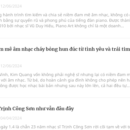
t triển nguồn nhân lực thời kỳ mới
|
12/06/2024
g hành trình tìm kiếm và chia sẻ niềm đam mê âm nhạc, không có 
 Slimaura Care x3 trên 2 sàn thương mại điện tử
nh bằng sự quyến rũ và phong phú của tiếng đàn piano. Được thàn
10 bởi nhạc sĩ Vũ Duy Hiếu, Piano Art không chỉ là một doanh
NMLD Dung Quất
ập khẩu đàn piano, mà còn là điểm hẹn của những ước mơ và cả
hạc.
ệnh bảo hiểm y tế nếu không đăng ký khám theo yêu
 mê âm nhạc cháy bỏng hun đúc từ tình yêu và trái tim
|
12/06/2024
 Vinh, Kim Quang vốn không phải nghệ sĩ nhưng lại có niềm đam 
 với âm nhạc. Từ bé, do hoàn cảnh gia đình không cho phép nên h
ông được học nhạc bài bản nhưng sau này lớn lên, cả hai đều tự
c hỏi về nhạc lý, chơi được khá nhiều loại nhạc cụ như piano, đàn
Trịnh Công Sơn như vẫn đâu đây
|
04/04/2024
gày 1.4 là chẵn 23 năm nhạc sĩ Trịnh Công Sơn rời cõi tạm về với t