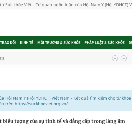
 tử Sức khỏe Việt - Cơ quan ngôn luận của Hội Nam Y (Hội YDHCT) 
 TRAO ĐỔI
KINH TẾ
MÔI TRƯỜNG & SỨC KHỎE
PHÁP LUẬT & SỨC KHỎE
D
ầm
i sầu riêng 2026
nh vực cấp cứu, điều trị đột quỵ
 lại khai thác vào ngày 19/8
của Hội Nam Y (Hội YDHCT) Việt Nam - Kết quả tìm kiếm cho từ khóa
 trên https://suckhoeviet.org.vn/
g ương cơ sở 2 đón hơn 500 lượt khám
t biểu tượng của sự tinh tế và đẳng cấp trong làng âm
ông rải rác.