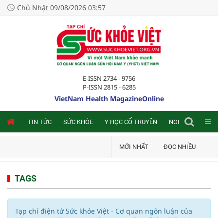
Chủ Nhật 09/08/2026 03:57
E-ISSN 2734 - 9756
P-ISSN 2815 - 6285
VietNam Health MagazineOnline
NLINE
TIN TỨC
SỨC KHỎE
Y HỌC CỔ TRUYỀN
NGHIÊN CỨU TRA
MỚI NHẤT
ĐỌC NHIỀU
TAGS
Tạp chí điện tử Sức khỏe Việt - Cơ quan ngôn luận của