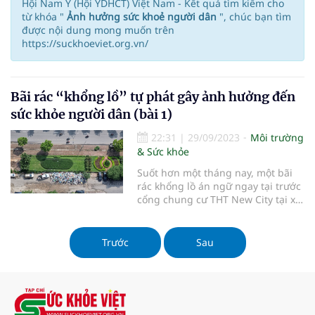
Hội Nam Y (Hội YDHCT) Việt Nam - Kết quả tìm kiếm cho
từ khóa "
Ảnh hưởng sức khoẻ người dân
", chúc bạn tìm
được nội dung mong muốn trên
https://suckhoeviet.org.vn/
Bãi rác “khổng lồ” tự phát gây ảnh hưởng đến
sức khỏe người dân (bài 1)
22:31
|
29/09/2023
Môi trường
& Sức khỏe
Suốt hơn một tháng nay, một bãi
rác khổng lồ án ngữ ngay tại trước
cổng chung cư THT New City tại xã
Kim Chung, huyện Hoài Đức, TP Hà
Nội vừa gây mất mỹ quan đô thị
vừa gây ảnh hưởng nghiêm trọng
Trước
Sau
tới sức khoẻ người dân.