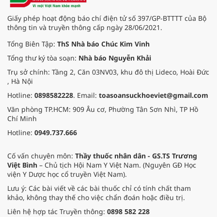
Giấy phép hoạt động báo chí điện tử số 397/GP-BTTTT của Bộ
thông tin và truyền thông cấp ngày 28/06/2021.
Tổng Biên Tập:
ThS Nhà báo Chúc Kim Vinh
Tổng thư ký tòa soạn:
Nhà báo Nguyễn Khải
Trụ sở chính: Tầng 2, Căn 03NV03, khu đô thị Lideco, Hoài Đức
, Hà Nội
Hotline:
0898582228
. Email:
toasoansuckhoeviet@gmail.com
Văn phòng TP.HCM: 909 Âu cơ, Phường Tân Sơn Nhì, TP Hồ
Chí Minh
Hotline:
0949.737.666
Cố vấn chuyên môn:
Thầy thuốc nhân dân - GS.TS Trương
Việt Bình
– Chủ tịch Hội Nam Y Việt Nam. (Nguyên GĐ Học
viện Y Dược học cổ truyền Việt Nam).
Lưu ý: Các bài viết về các bài thuốc chỉ có tính chất tham
khảo, không thay thế cho việc chẩn đoán hoặc điều trị.
Liên hệ hợp tác Truyền thông:
0898 582 228