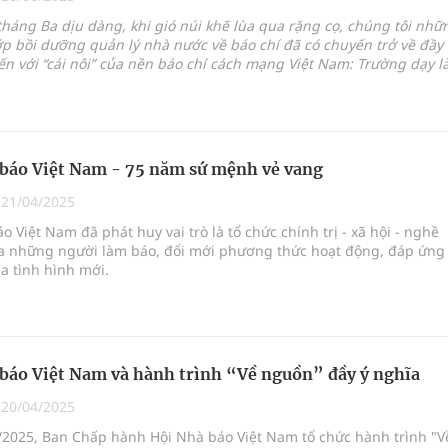
 chuyên gia
háng Ba dịu dàng, khi gió núi khẽ lùa qua rặng cọ, chúng tôi nhữ
ớp bồi dưỡng quản lý nhà nước về báo chí đã có chuyến trở về đầy
n với “cái nôi” của nền báo chí cách mạng Việt Nam: Trường dạy 
 Thúc Kháng. Chuyến đi không chỉ là một hành trình thực tế, mà 
nghiệm thực tế
 về trong tâm tưởng, trở về với những giá trị cốt lõi, với tinh thần
và phụng sự đầy lý tưởng của người làm báo cách mạng.
hìn phụ nữ mỗi năm
báo Việt Nam - 75 năm sứ mệnh vẻ vang
|
21/04/2025
o Việt Nam đã phát huy vai trò là tổ chức chính trị - xã hội - nghề
a những người làm báo, đổi mới phương thức hoạt động, đáp ứng
a tình hình mới.
báo Việt Nam và hành trình “Về nguồn” đầy ý nghĩa
|
20/04/2025
/2025, Ban Chấp hành Hội Nhà báo Việt Nam tổ chức hành trình "V