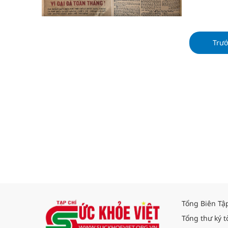
dịch Điện 
Trư
Tổng Biên Tậ
Tổng thư ký t