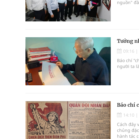
nguồn" đầy
Tưởng nh
09:16
Báo chí "c
người ta l
Báo chí 
14:10
Cách đây v
chủng đặc 
hành tác c