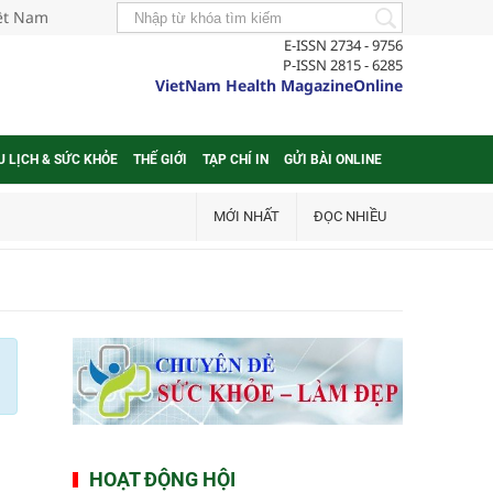
iệt Nam
E-ISSN 2734 - 9756
P-ISSN 2815 - 6285
VietNam Health MagazineOnline
U LỊCH & SỨC KHỎE
THẾ GIỚI
TẠP CHÍ IN
GỬI BÀI ONLINE
MỚI NHẤT
ĐỌC NHIỀU
HOẠT ĐỘNG HỘI