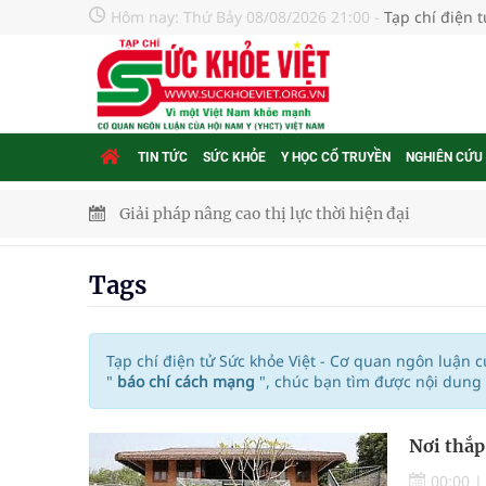
Hôm nay:
Thứ Bảy 08/08/2026 21:00
-
Tạp chí điện 
TIN TỨC
SỨC KHỎE
Y HỌC CỔ TRUYỀN
NGHIÊN CỨU
Giải pháp nâng cao thị lực thời hiện đại
Triển khai đồng bộ các giải pháp quản lý chất lư
Tags
Cách âm nhạc trị liệu được “đo ni đóng giày”
Dự báo thời tiết ngày 08/8/2026: Bắc Bộ nắng nón
Tạp chí điện tử Sức khỏe Việt - Cơ quan ngôn luận 
"
báo chí cách mạng
", chúc bạn tìm được nội dung
Đắk Lắk: Đẩy nhanh tiến độ khám sức khỏe định 
Nơi thắp
Tổng hợp những cách trị thâm body nách, bẹn, m
00:00