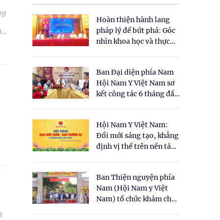
ng
Hoàn thiện hành lang
pháp lý để bứt phá: Góc
làm
còn
nhìn khoa học và thực
tiễn tại Tọa đàm " Đề
xuất một số nội dung
Ban Đại diện phía Nam
cho Luật Y dược cổ
Hội Nam Y Việt Nam sơ
truyền Việt Nam"
kết công tác 6 tháng đầu
năm 2026
Hội Nam Y Việt Nam:
Đổi mới sáng tạo, khẳng
định vị thế trên nền tảng
y học cổ truyền và khoa
học hiện đại
Ban Thiện nguyện phía
Nam (Hội Nam y Việt
Nam) tổ chức khám chữa
bệnh y học cổ truyền và
ề