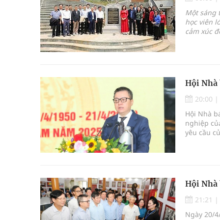
Tỷ lệ tật khúc xạ ở trẻ gia tăng: Khuyến nghị của
Một sáng t
học viên l
Nhiều lợi thế để nâng chất lượng y tế
cảm xúc đế
báo Huỳnh
Vương Thành Công: Khi việc học bắt đầu từ trải 
là cuộc trở
dấn thân 
Tầm soát sớm ung thư vú giúp cứu sống hàng ng
Hội Nhà 
20:00
Hội Nhà bá
nghiệp củ
yêu cầu củ
Hội Nhà 
21:21
Ngày 20/4