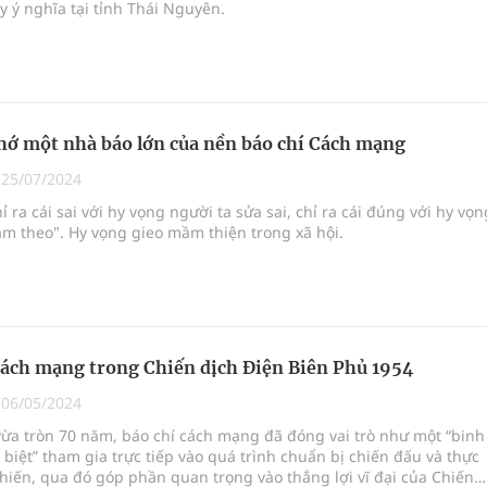
 ý nghĩa tại tỉnh Thái Nguyên.
ớ một nhà báo lớn của nền báo chí Cách mạng
|
25/07/2024
hỉ ra cái sai với hy vọng người ta sửa sai, chỉ ra cái đúng với hy vọn
àm theo". Hy vọng gieo mầm thiện trong xã hội.
cách mạng trong Chiến dịch Điện Biên Phủ 1954
|
06/05/2024
ừa tròn 70 năm, báo chí cách mạng đã đóng vai trò như một “binh
biệt” tham gia trực tiếp vào quá trình chuẩn bị chiến đấu và thực
hiến, qua đó góp phần quan trọng vào thắng lợi vĩ đại của Chiến