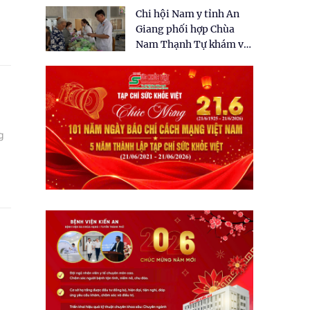
tặng quà cho 150 người
Chi hội Nam y tỉnh An
dân tại xã Tân Tập
Giang phối hợp Chùa
Nam Thạnh Tự khám và
cấp thuốc miễn phí cho
nhân dân
g