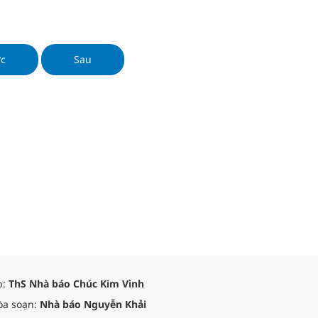
Biên Phủ.
ớc
Sau
p:
ThS Nhà báo Chúc Kim Vinh
òa soạn:
Nhà báo Nguyễn Khải