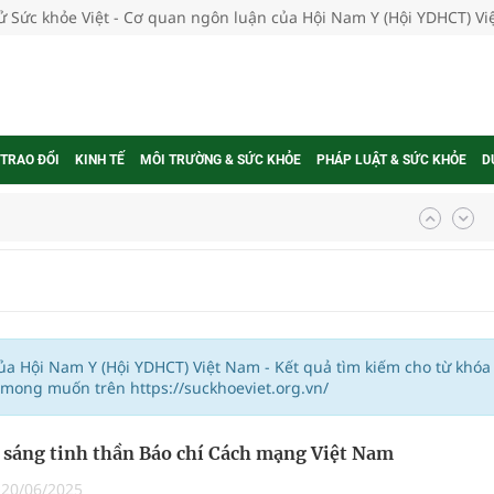
tử Sức khỏe Việt - Cơ quan ngôn luận của Hội Nam Y (Hội YDHCT) V
 TRAO ĐỔI
KINH TẾ
MÔI TRƯỜNG & SỨC KHỎE
PHÁP LUẬT & SỨC KHỎE
D
ợng thuốc
g, nhiệt độ cao nhất 35 độ
của Hội Nam Y (Hội YDHCT) Việt Nam - Kết quả tìm kiếm cho từ khóa
 mong muốn trên https://suckhoeviet.org.vn/
kỳ, khám sàng lọc cho người dân
 sáng tinh thần Báo chí Cách mạng Việt Nam
ông cực hiệu quả
|
20/06/2025