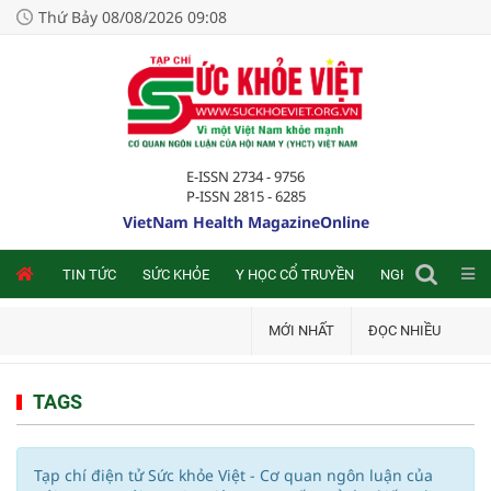
Thứ Bảy 08/08/2026 09:08
E-ISSN 2734 - 9756
P-ISSN 2815 - 6285
VietNam Health MagazineOnline
NLINE
TIN TỨC
SỨC KHỎE
Y HỌC CỔ TRUYỀN
NGHIÊN CỨU TRA
MỚI NHẤT
ĐỌC NHIỀU
TAGS
Tạp chí điện tử Sức khỏe Việt - Cơ quan ngôn luận của