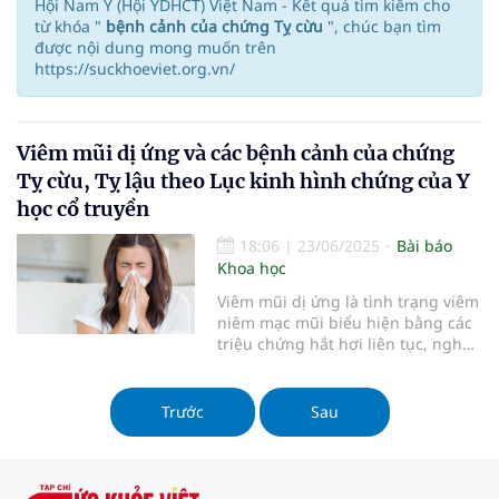
Hội Nam Y (Hội YDHCT) Việt Nam - Kết quả tìm kiếm cho
từ khóa "
bệnh cảnh của chứng Tỵ cừu
", chúc bạn tìm
được nội dung mong muốn trên
https://suckhoeviet.org.vn/
Viêm mũi dị ứng và các bệnh cảnh của chứng
Tỵ cừu, Tỵ lậu theo Lục kinh hình chứng của Y
học cổ truyền
18:06
|
23/06/2025
Bài báo
Khoa học
Viêm mũi dị ứng là tình trạng viêm
niêm mạc mũi biểu hiện bằng các
triệu chứng hắt hơi liên tục, nghẹt
mũi, ngứa và chảy mũi qua trung
gian kháng thể và xảy ra do tiếp
xúc với dị nguyên trong không khí
Trước
Sau
như phấn hoa, lông động vật, lông
sâu, bướm, khói bụi mà không
phải do virus, vi khuẩn. Theo điều
tra dịch tễ Bộ Y tế có 8% dân số