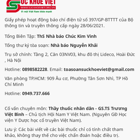
từng mắc viêm mũi dị ứng và theo
bệnh Viện Tai Mũi Họng Sài Gòn có
30% bệnh nhân viêm mũi dị ứng
Giấy phép hoạt động báo chí điện tử số 397/GP-BTTTT của Bộ
diễn tiến đến hen suyễn và 80%
thông tin và truyền thông cấp ngày 28/06/2021.
bệnh nhân hen có viêm mũi dị
ứng.
Tổng Biên Tập:
ThS Nhà báo Chúc Kim Vinh
Tổng thư ký tòa soạn:
Nhà báo Nguyễn Khải
Trụ sở chính: Tầng 2, Căn 03NV03, khu đô thị Lideco, Hoài Đức
, Hà Nội
Hotline:
0898582228
. Email:
toasoansuckhoeviet@gmail.com
Văn phòng TP.HCM: 909 Âu cơ, Phường Tân Sơn Nhì, TP Hồ
Chí Minh
Hotline:
0949.737.666
Cố vấn chuyên môn:
Thầy thuốc nhân dân - GS.TS Trương
Việt Bình
– Chủ tịch Hội Nam Y Việt Nam. (Nguyên GĐ Học
viện Y Dược học cổ truyền Việt Nam).
Lưu ý: Các bài viết về các bài thuốc chỉ có tính chất tham
khảo, không thay thế cho việc chẩn đoán hoặc điều trị.