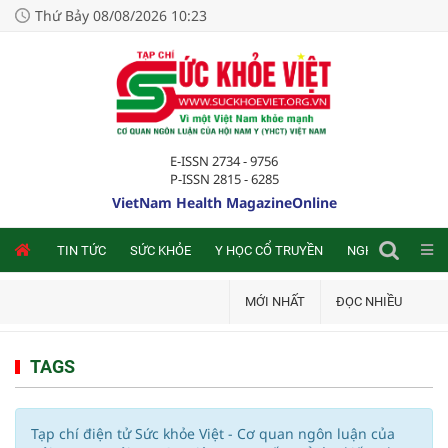
Thứ Bảy 08/08/2026 10:23
E-ISSN 2734 - 9756
P-ISSN 2815 - 6285
VietNam Health MagazineOnline
NLINE
TIN TỨC
SỨC KHỎE
Y HỌC CỔ TRUYỀN
NGHIÊN CỨU TRA
MỚI NHẤT
ĐỌC NHIỀU
TAGS
Tạp chí điện tử Sức khỏe Việt - Cơ quan ngôn luận của