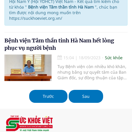
Hội Nam Y (Hội YDHCT) Việt Nam - Kết quả tìm kiếm cho
từ khóa "
Bệnh viện Tâm thần tỉnh Hà Nam
", chúc bạn
tìm được nội dung mong muốn trên
https://suckhoeviet.org.vn/
Bệnh viện Tâm thần tỉnh Hà Nam hết lòng
phục vụ người bệnh
15:04
|
18/09/2023
Sức khỏe
Tuy Bệnh viện còn nhiều khó khăn,
nhưng bằng sự quyết tâm của Ban
Giám đốc, sự đồng thuận của tập
thể cán bộ Y Bác sĩ, Bệnh viện Tâm
thần tỉnh Hà Nam đã tạo được
những chuyển biến tích cực trong
Trước
Sau
công tác khám chữa bệnh.