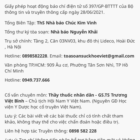
Giấy phép hoạt động báo chí điện tử số 397/GP-BTTTT của Bộ
thông tin và truyền thông cấp ngày 28/06/2021.
Tổng Biên Tập:
ThS Nhà báo Chúc Kim Vinh
Tổng thư ký tòa soạn:
Nhà báo Nguyễn Khải
Trụ sở chính: Tầng 2, Căn 03NV03, khu đô thị Lideco, Hoài Đức
, Hà Nội
Hotline:
0898582228
. Email:
toasoansuckhoeviet@gmail.com
Văn phòng TP.HCM: 909 Âu cơ, Phường Tân Sơn Nhì, TP Hồ
Chí Minh
Hotline:
0949.737.666
Cố vấn chuyên môn:
Thầy thuốc nhân dân - GS.TS Trương
Việt Bình
– Chủ tịch Hội Nam Y Việt Nam. (Nguyên GĐ Học
viện Y Dược học cổ truyền Việt Nam).
Lưu ý: Các bài viết về các bài thuốc chỉ có tính chất tham
khảo, không thay thế cho việc chẩn đoán hoặc điều trị.
Liên hệ hợp tác Truyền thông:
0898 582 228
Lưu ý: Tạp chí không tiếp nhận hỗ trợ bằng tiền mặt và không