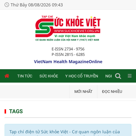
Thứ Bảy 08/08/2026 09:43
E-ISSN 2734 - 9756
P-ISSN 2815 - 6285
VietNam Health MagazineOnline
NLINE
TIN TỨC
SỨC KHỎE
Y HỌC CỔ TRUYỀN
NGHIÊN CỨU TRA
MỚI NHẤT
ĐỌC NHIỀU
TAGS
Tạp chí điện tử Sức khỏe Việt - Cơ quan ngôn luận của