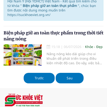
Hội Nam Y (Hội YDHCT) Việt Nam - Kết quả tìm kiếm cho
từ khóa "
Biện pháp giữ an toàn thực phẩm
", chúc bạn
tìm được nội dung mong muốn trên
https://suckhoeviet.org.vn/
Biện pháp giữ an toàn thực phẩm trong thời tiết
nắng nóng
15:18
|
06/07/2026
Khỏe - Đẹp
Nắng nóng kéo dài giúp cho vi
khuẩn dễ phát triển trong điều
kiện nhiệt độ cao. Do vậy, việc bảo
quản và chế biến thực phẩm đúng
cách trở nên đặc biệt quan trọng
để phòng tránh ngộ độc trong
Trước
Sau
mùa hè...