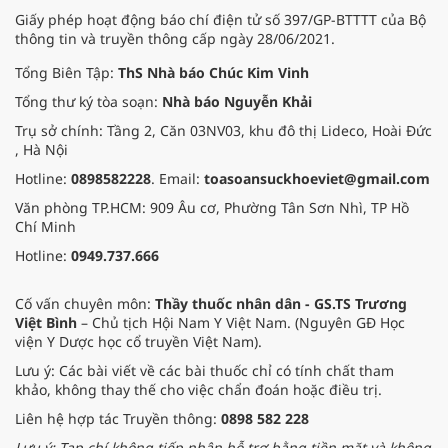
Giấy phép hoạt động báo chí điện tử số 397/GP-BTTTT của Bộ
thông tin và truyền thông cấp ngày 28/06/2021.
Tổng Biên Tập:
ThS Nhà báo Chúc Kim Vinh
Tổng thư ký tòa soạn:
Nhà báo Nguyễn Khải
Trụ sở chính: Tầng 2, Căn 03NV03, khu đô thị Lideco, Hoài Đức
, Hà Nội
Hotline:
0898582228
. Email:
toasoansuckhoeviet@gmail.com
Văn phòng TP.HCM: 909 Âu cơ, Phường Tân Sơn Nhì, TP Hồ
Chí Minh
Hotline:
0949.737.666
Cố vấn chuyên môn:
Thầy thuốc nhân dân - GS.TS Trương
Việt Bình
– Chủ tịch Hội Nam Y Việt Nam. (Nguyên GĐ Học
viện Y Dược học cổ truyền Việt Nam).
Lưu ý: Các bài viết về các bài thuốc chỉ có tính chất tham
khảo, không thay thế cho việc chẩn đoán hoặc điều trị.
Liên hệ hợp tác Truyền thông:
0898 582 228
Lưu ý: Tạp chí không tiếp nhận hỗ trợ bằng tiền mặt và không