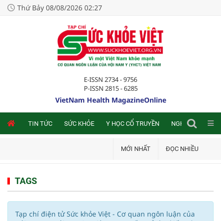
Thứ Bảy 08/08/2026 02:27
E-ISSN 2734 - 9756
P-ISSN 2815 - 6285
VietNam Health MagazineOnline
NLINE
TIN TỨC
SỨC KHỎE
Y HỌC CỔ TRUYỀN
NGHIÊN CỨU TRA
MỚI NHẤT
ĐỌC NHIỀU
TAGS
Tạp chí điện tử Sức khỏe Việt - Cơ quan ngôn luận của