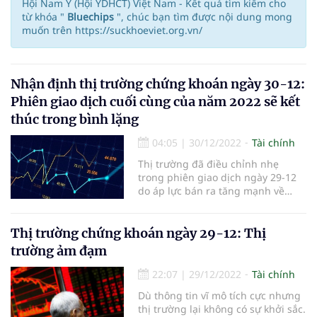
Hội Nam Y (Hội YDHCT) Việt Nam - Kết quả tìm kiếm cho
từ khóa "
Bluechips
", chúc bạn tìm được nội dung mong
muốn trên https://suckhoeviet.org.vn/
Nhận định thị trường chứng khoán ngày 30-12:
Phiên giao dịch cuối cùng của năm 2022 sẽ kết
thúc trong bình lặng
04:05
|
30/12/2022
Tài chính
Thị trường đã điều chỉnh nhẹ
trong phiên giao dịch ngày 29-12
do áp lực bán ra tăng mạnh về
cuối phiên. Phiên giao dịch diễn ra
tẻ nhạt trên nền thanh khoản thấp
cho thấy sự thận trọng cao của
Thị trường chứng khoán ngày 29-12: Thị
phần lớn các nhà đầu tư trong các
trường ảm đạm
phiên cuối cùng của năm tài
22:07
|
29/12/2022
Tài chính
Dù thông tin vĩ mô tích cực nhưng
thị trường lại không có sự khởi sắc.