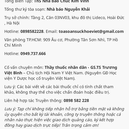
Tổng Biên Tập:
ThS Nhà báo Chúc Kim Vinh
Tổng thư ký tòa soạn:
Nhà báo Nguyễn Khải
Trụ sở chính: Tầng 2, Căn 03NV03, khu đô thị Lideco, Hoài Đức
, Hà Nội
Hotline:
0898582228
. Email:
toasoansuckhoeviet@gmail.com
Văn phòng TP.HCM: 909 Âu cơ, Phường Tân Sơn Nhì, TP Hồ
Chí Minh
Hotline:
0949.737.666
Cố vấn chuyên môn:
Thầy thuốc nhân dân - GS.TS Trương
Việt Bình
– Chủ tịch Hội Nam Y Việt Nam. (Nguyên GĐ Học
viện Y Dược học cổ truyền Việt Nam).
Lưu ý: Các bài viết về các bài thuốc chỉ có tính chất tham
khảo, không thay thế cho việc chẩn đoán hoặc điều trị.
Liên hệ hợp tác Truyền thông:
0898 582 228
Lưu ý: Tạp chí không tiếp nhận hỗ trợ bằng tiền mặt và không
ủy quyền cho bất kỳ tài khoản, công ty truyền thông hoặc cá
nhân nào thực hiện việc giao dịch quảng cáo, ký kết hợp
đồng hay giao dịch trực tiếp! Trân trọng cảm ơn!