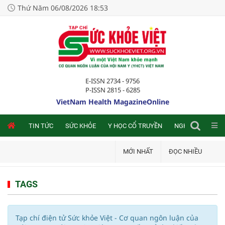
Thứ Năm 06/08/2026 18:53
E-ISSN 2734 - 9756
P-ISSN 2815 - 6285
VietNam Health MagazineOnline
NLINE
TIN TỨC
SỨC KHỎE
Y HỌC CỔ TRUYỀN
NGHIÊN CỨU TRA
MỚI NHẤT
ĐỌC NHIỀU
TAGS
Tạp chí điện tử Sức khỏe Việt - Cơ quan ngôn luận của