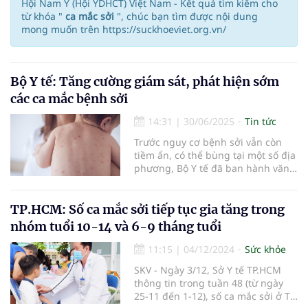
Hội Nam Y (Hội YDHCT) Việt Nam - Kết quả tìm kiếm cho
từ khóa "
ca mắc sởi
", chúc bạn tìm được nội dung
mong muốn trên https://suckhoeviet.org.vn/
Bộ Y tế: Tăng cường giám sát, phát hiện sớm
các ca mắc bệnh sởi
14:31
|
30/06/2025
Tin tức
Trước nguy cơ bệnh sởi vẫn còn
tiềm ẩn, có thể bùng tại một số địa
phương, Bộ Y tế đã ban hành văn
bản về việc tiếp tục triển khai các
biện pháp phòng chống bệnh sởi.
TP.HCM: Số ca mắc sởi tiếp tục gia tăng trong
nhóm tuổi 10-14 và 6-9 tháng tuổi
11:15
|
04/12/2024
Sức khỏe
SKV - Ngày 3/12, Sở Y tế TP.HCM
thông tin trong tuần 48 (từ ngày
25-11 đến 1-12), số ca mắc sởi ở TP