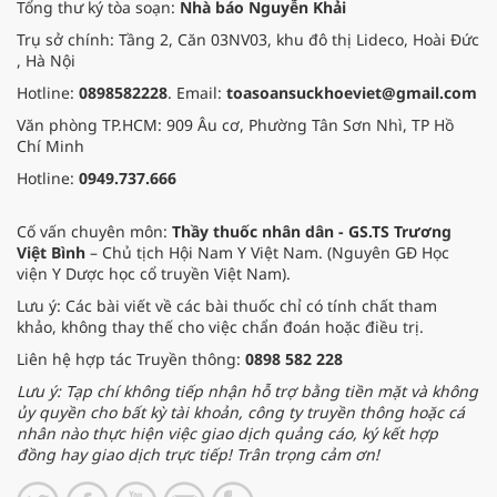
Tổng thư ký tòa soạn:
Nhà báo Nguyễn Khải
Trụ sở chính: Tầng 2, Căn 03NV03, khu đô thị Lideco, Hoài Đức
, Hà Nội
Hotline:
0898582228
. Email:
toasoansuckhoeviet@gmail.com
Văn phòng TP.HCM: 909 Âu cơ, Phường Tân Sơn Nhì, TP Hồ
Chí Minh
Hotline:
0949.737.666
Cố vấn chuyên môn:
Thầy thuốc nhân dân - GS.TS Trương
Việt Bình
– Chủ tịch Hội Nam Y Việt Nam. (Nguyên GĐ Học
viện Y Dược học cổ truyền Việt Nam).
Lưu ý: Các bài viết về các bài thuốc chỉ có tính chất tham
khảo, không thay thế cho việc chẩn đoán hoặc điều trị.
Liên hệ hợp tác Truyền thông:
0898 582 228
Lưu ý: Tạp chí không tiếp nhận hỗ trợ bằng tiền mặt và không
ủy quyền cho bất kỳ tài khoản, công ty truyền thông hoặc cá
nhân nào thực hiện việc giao dịch quảng cáo, ký kết hợp
đồng hay giao dịch trực tiếp! Trân trọng cảm ơn!