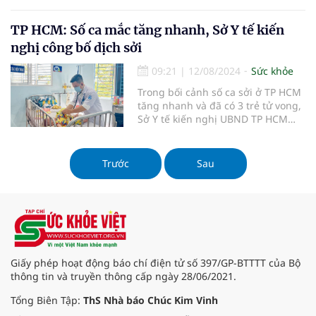
tiếp tục tăng trong nhóm từ 10 - 14
tuổi và nhóm từ 6 - 9 tháng tuổi.
TP HCM: Số ca mắc tăng nhanh, Sở Y tế kiến
nghị công bố dịch sởi
09:21
|
12/08/2024
Sức khỏe
Trong bối cảnh số ca sởi ở TP HCM
tăng nhanh và đã có 3 trẻ tử vong,
Sở Y tế kiến nghị UBND TP HCM
công bố dịch sởi.
Trước
Sau
Giấy phép hoạt động báo chí điện tử số 397/GP-BTTTT của Bộ
thông tin và truyền thông cấp ngày 28/06/2021.
Tổng Biên Tập:
ThS Nhà báo Chúc Kim Vinh