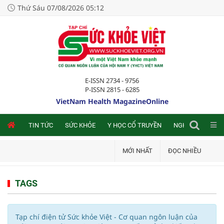
Thứ Sáu 07/08/2026 05:12
E-ISSN 2734 - 9756
P-ISSN 2815 - 6285
VietNam Health MagazineOnline
NLINE
TIN TỨC
SỨC KHỎE
Y HỌC CỔ TRUYỀN
NGHIÊN CỨU TRA
MỚI NHẤT
ĐỌC NHIỀU
TAGS
Tạp chí điện tử Sức khỏe Việt - Cơ quan ngôn luận của