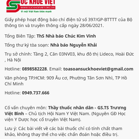
một cách an toàn và bền vững. Bài
viết này sẽ giới thiệu những loại
thảo dược tốt nhất, cách sử dụng
Giấy phép hoạt động báo chí điện tử số 397/GP-BTTTT của Bộ
và lưu ý quan trọng khi áp dụng.
thông tin và truyền thông cấp ngày 28/06/2021.
Tổng Biên Tập:
ThS Nhà báo Chúc Kim Vinh
Tổng thư ký tòa soạn:
Nhà báo Nguyễn Khải
Trụ sở chính: Tầng 2, Căn 03NV03, khu đô thị Lideco, Hoài Đức
, Hà Nội
Hotline:
0898582228
. Email:
toasoansuckhoeviet@gmail.com
Văn phòng TP.HCM: 909 Âu cơ, Phường Tân Sơn Nhì, TP Hồ
Chí Minh
Hotline:
0949.737.666
Cố vấn chuyên môn:
Thầy thuốc nhân dân - GS.TS Trương
Việt Bình
– Chủ tịch Hội Nam Y Việt Nam. (Nguyên GĐ Học
viện Y Dược học cổ truyền Việt Nam).
Lưu ý: Các bài viết về các bài thuốc chỉ có tính chất tham
khảo, không thay thế cho việc chẩn đoán hoặc điều trị.