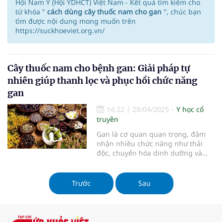
Hội Nam Y (Hội YDHCT) Việt Nam - Kết quả tìm kiếm cho
từ khóa "
cách dùng cây thuốc nam cho gan
", chúc bạn
tìm được nội dung mong muốn trên
https://suckhoeviet.org.vn/
Cây thuốc nam cho bệnh gan: Giải pháp tự
nhiên giúp thanh lọc và phục hồi chức năng
gan
14:22
|
28/04/2025
Y học cổ
truyền
Gan là cơ quan quan trọng, đảm
nhận nhiều chức năng như thải
độc, chuyển hóa dinh dưỡng và
sản xuất mật. Tuy nhiên, do lối
sống hiện đại, nhiều người đang
đối mặt với các vấn đề như gan
Trước
Sau
nhiễm mỡ, viêm gan, xơ gan…
Thay vì chỉ dùng thuốc Tây, nhiều
người tìm đến các cây thuốc nam
cho bệnh gan để hỗ trợ điều trị