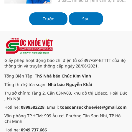
thoát… nhiều chị em vẫn tự ti bởi
cách an toàn và hiệu quả.
khuyết điểm thái dương lõm hóp
khiến khuôn mặt mất đi sự cân đối
và già hơn tuổi thật. Vì thế, nhiều
Trước
Sau
người tìm tới các phương pháp
làm đầy thái dương như: tiêm filler,
cấy mỡ và độn thái dương. Tuy
nhiên, duy chỉ có độn thái dương
bằng sụn sinh học đáp ứng được
các tiêu chí an toàn, đẹp tự nhiên
và duy trì vĩnh viễn.
Giấy phép hoạt động báo chí điện tử số 397/GP-BTTTT của Bộ
thông tin và truyền thông cấp ngày 28/06/2021.
Tổng Biên Tập:
ThS Nhà báo Chúc Kim Vinh
Tổng thư ký tòa soạn:
Nhà báo Nguyễn Khải
Trụ sở chính: Tầng 2, Căn 03NV03, khu đô thị Lideco, Hoài Đức
, Hà Nội
Hotline:
0898582228
. Email:
toasoansuckhoeviet@gmail.com
Văn phòng TP.HCM: 909 Âu cơ, Phường Tân Sơn Nhì, TP Hồ
Chí Minh
Hotline:
0949.737.666