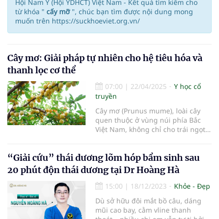
Hội Nam Y (Hội YDHCT) Việt Nam - Kết quả tìm kiếm cho
từ khóa "
cấy mỡ
", chúc bạn tìm được nội dung mong
muốn trên https://suckhoeviet.org.vn/
Cây mơ: Giải pháp tự nhiên cho hệ tiêu hóa và
thanh lọc cơ thể
07:00
|
22/04/2025
Y học cổ
truyền
Cây mơ (Prunus mume), loài cây
quen thuộc ở vùng núi phía Bắc
Việt Nam, không chỉ cho trái ngọt
mà còn là "dược liệu vàng" trong y
học cổ truyền. Với hàm lượng chất
“Giải cứu” thái dương lõm hóp bẩm sinh sau
chống oxy hóa cao cùng khả năng
cân bằng hệ vi sinh đường ruột,
20 phút độn thái dương tại Dr Hoàng Hà
cây mơ đã được ứng dụng rộng rãi
để hỗ trợ tiêu hóa và giải độc cơ
15:00
|
18/12/2023
Khỏe - Đẹp
thể. Bài viết này sẽ hướng dẫn chi
Dù sở hữu đôi mắt bồ câu, dáng
tiết cách tận dụng các bộ phận của
mũi cao bay, cằm vline thanh
cây mơ để cải thiện sức khỏe một