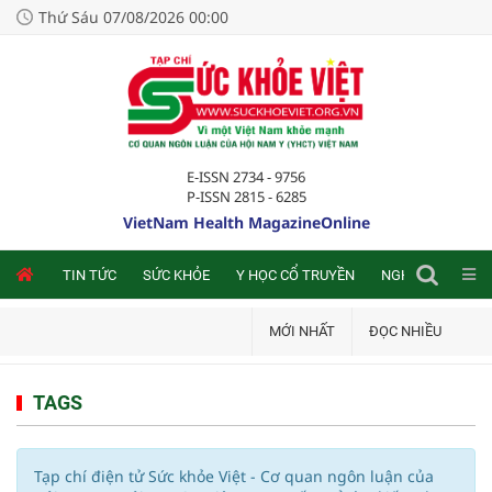
Thứ Sáu 07/08/2026 00:00
E-ISSN 2734 - 9756
P-ISSN 2815 - 6285
VietNam Health MagazineOnline
NLINE
TIN TỨC
SỨC KHỎE
Y HỌC CỔ TRUYỀN
NGHIÊN CỨU TRA
MỚI NHẤT
ĐỌC NHIỀU
TAGS
Tạp chí điện tử Sức khỏe Việt - Cơ quan ngôn luận của