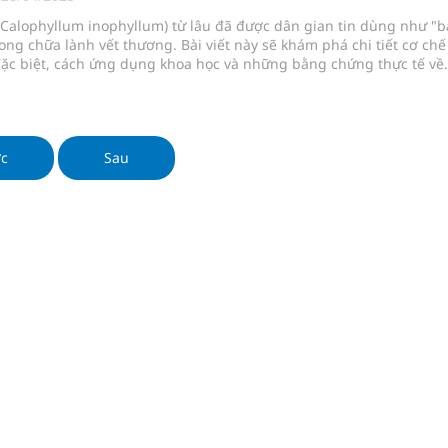
phương hai cấp trong quản lý hoạt động nha khoa,
Calophyllum inophyllum) từ lâu đã được dân gian tin dùng như "b
rong chữa lành vết thương. Bài viết này sẽ khám phá chi tiết cơ chế
đặc biệt, cách ứng dụng khoa học và những bằng chứng thực tế về
ủa loại cây này trong chăm sóc vết thương.
uồn lực cho môi trường và cộng đồng
ệnh bảo hiểm y tế nếu không đăng ký khám theo yêu
ớc
Sau
ầm
nghiệm thực tế