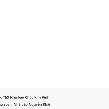
p:
ThS Nhà báo Chúc Kim Vinh
òa soạn:
Nhà báo Nguyễn Khải