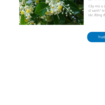
Quảng Trị: Phát huy vai trò của chính quyền địa 
Cây mù u (
sĩ xanh" t
bảo vệ sức khỏe Nhân dân
tác động 
hiệu quả c
Không chỉ cắt tóc, Đông Tây Barbershop dành ng
Bệnh viện không được thu thêm tiền của người b
Trư
cầu
Ung thư thận: Nguy hiểm vì tiến triển quá âm th
Vương Thành Công: Khi việc học bắt đầu từ trải 