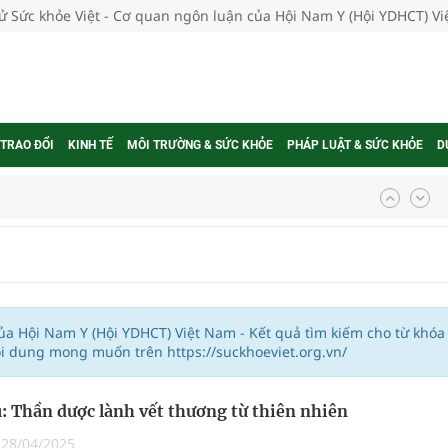
tử Sức khỏe Việt - Cơ quan ngôn luận của Hội Nam Y (Hội YDHCT) V
 TRAO ĐỔI
KINH TẾ
MÔI TRƯỜNG & SỨC KHỎE
PHÁP LUẬT & SỨC KHỎE
D
ngừa ung thư
 Máu Của Các Loài Nhân Sâm (Panax Spp.): Tổng
của Hội Nam Y (Hội YDHCT) Việt Nam - Kết quả tìm kiếm cho từ khóa
ội dung mong muốn trên https://suckhoeviet.org.vn/
oàn quốc
: Thần dược lành vết thương từ thiên nhiên
g trưởng mới của Việt Nam
|
28/04/2025