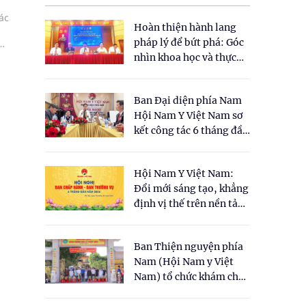
ác
Hoàn thiện hành lang
pháp lý để bứt phá: Góc
nhìn khoa học và thực
tiễn tại Tọa đàm " Đề
xuất một số nội dung
Ban Đại diện phía Nam
cho Luật Y dược cổ
Hội Nam Y Việt Nam sơ
truyền Việt Nam"
kết công tác 6 tháng đầu
năm 2026
Hội Nam Y Việt Nam:
Đổi mới sáng tạo, khẳng
định vị thế trên nền tảng
y học cổ truyền và khoa
học hiện đại
Ban Thiện nguyện phía
Nam (Hội Nam y Việt
Nam) tổ chức khám chữa
bệnh y học cổ truyền và