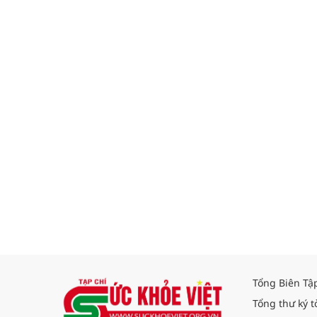
Tổng Biên Tậ
Tổng thư ký t