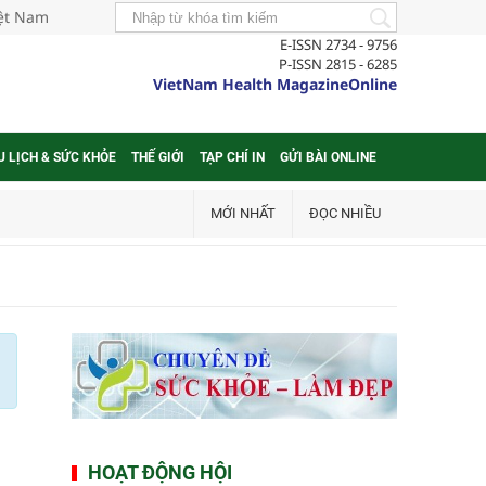
iệt Nam
E-ISSN 2734 - 9756
P-ISSN 2815 - 6285
VietNam Health MagazineOnline
U LỊCH & SỨC KHỎE
THẾ GIỚI
TẠP CHÍ IN
GỬI BÀI ONLINE
MỚI NHẤT
ĐỌC NHIỀU
HOẠT ĐỘNG HỘI