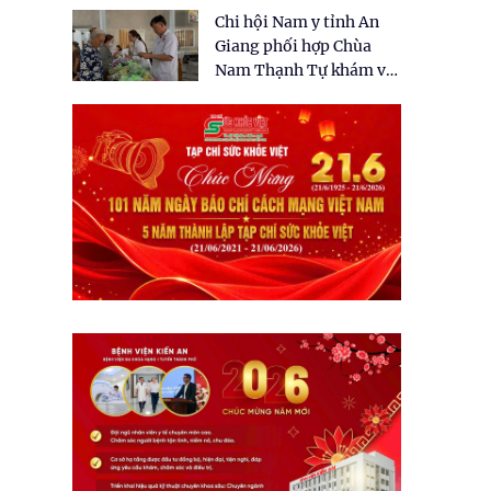
tặng quà cho 150 người
Chi hội Nam y tỉnh An
dân tại xã Tân Tập
Giang phối hợp Chùa
Nam Thạnh Tự khám và
cấp thuốc miễn phí cho
nhân dân