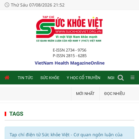
Thứ Sáu 07/08/2026 21:52
E-ISSN 2734 - 9756
P-ISSN 2815 - 6285
VietNam Health MagazineOnline
NLINE
TIN TỨC
SỨC KHỎE
Y HỌC CỔ TRUYỀN
NGHIÊN CỨU TRA
MỚI NHẤT
ĐỌC NHIỀU
TAGS
Tạp chí điện tử Sức khỏe Việt - Cơ quan ngôn luận của