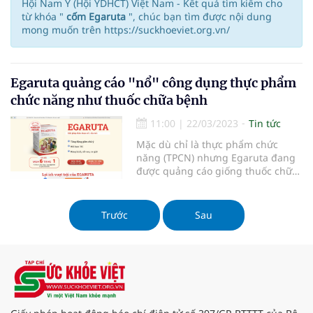
Hội Nam Y (Hội YDHCT) Việt Nam - Kết quả tìm kiếm cho
từ khóa "
cốm Egaruta
", chúc bạn tìm được nội dung
mong muốn trên https://suckhoeviet.org.vn/
Egaruta quảng cáo "nổ" công dụng thực phẩm
chức năng như thuốc chữa bệnh
11:00
|
22/03/2023
Tin tức
Mặc dù chỉ là thực phẩm chức
năng (TPCN) nhưng Egaruta đang
được quảng cáo giống thuốc chữa
bệnh, gây hiểu nhầm cho người
tiêu dùng. Thậm chí, nhiều nội
dung quảng cáo còn vượt quá
Trước
Sau
công dụng, chất lượng thực sự của
sản phẩm đã được cơ quan chức
năng cấp p