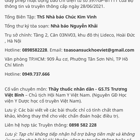
Giấy phép hoạt động báo chí điện tử số 397/GP-BTTTT của Bộ
thông tin và truyền thông cấp ngày 28/06/2021.
Tổng Biên Tập:
ThS Nhà báo Chúc Kim Vinh
Tổng thư ký tòa soạn:
Nhà báo Nguyễn Khải
Trụ sở chính: Tầng 2, Căn 03NV03, khu đô thị Lideco, Hoài Đức
, Hà Nội
Hotline:
0898582228
. Email:
toasoansuckhoeviet@gmail.com
Văn phòng TP.HCM: 909 Âu cơ, Phường Tân Sơn Nhì, TP Hồ
Chí Minh
Hotline:
0949.737.666
Cố vấn chuyên môn:
Thầy thuốc nhân dân - GS.TS Trương
Việt Bình
– Chủ tịch Hội Nam Y Việt Nam. (Nguyên GĐ Học
viện Y Dược học cổ truyền Việt Nam).
Lưu ý: Các bài viết về các bài thuốc chỉ có tính chất tham
khảo, không thay thế cho việc chẩn đoán hoặc điều trị.
Liên hệ hợp tác Truyền thông:
0898 582 228
Lưu ý: Tạp chí không tiếp nhận hỗ trợ bằng tiền mặt và không
ủy quyền cho bất kỳ tài khoản, công ty truyền thông hoặc cá